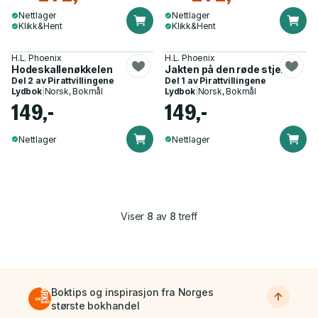
Nettlager
Nettlager
Klikk&Hent
Klikk&Hent
H.L. Phoenix
H.L. Phoenix
Hodeskallenøkkelen
Jakten på den røde stjerne
Del 2 av
Pirattvillingene
Del 1 av
Pirattvillingene
Lydbok
|
Norsk, Bokmål
Lydbok
|
Norsk, Bokmål
149,-
149,-
Nettlager
Nettlager
Viser
8
av
8
treff
Boktips og inspirasjon fra Norges
største bokhandel