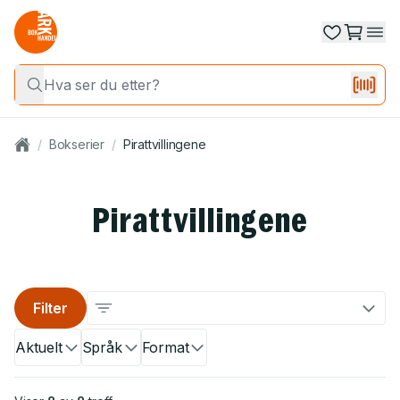
/
Bokserier
/
Pirattvillingene
Pirattvillingene
Filter
Aktuelt
Språk
Format