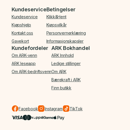
Bunnmeny
Kundeservice
Betingelser
Kundeservice
Klikk&Hent
Kjøpshjelp
Kjøpsvilkår
Kontakt oss
Personvernerklæring
Gavekort
Informasjonskapsler
Kundefordeler
ARK Bokhandel
Om ARK-venn
ARK Innhold
ARK leseapp
Ledige stillinger
Om ARK-bedriftsvenn
Om ARK
Bærekraft i ARK
Finn butikk
Facebook
Instagram
TikTok