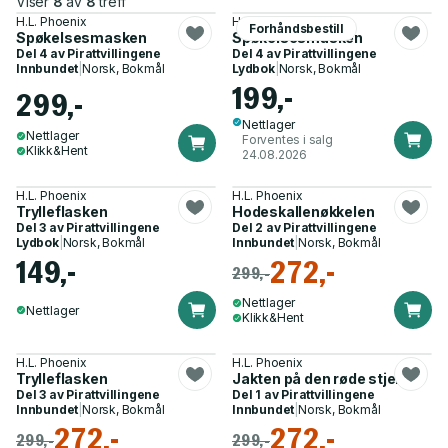
Viser
8
av
8
treff
H.L. Phoenix
H.L. Phoenix
Forhåndsbestill
Spøkelsesmasken
Spøkelsesmasken
Del 4 av
Pirattvillingene
Del 4 av
Pirattvillingene
Innbundet
|
Norsk, Bokmål
Lydbok
|
Norsk, Bokmål
199,-
299,-
Nettlager
Nettlager
Forventes i salg
Klikk&Hent
24.08.2026
H.L. Phoenix
H.L. Phoenix
Trylleflasken
Hodeskallenøkkelen
Del 3 av
Pirattvillingene
Del 2 av
Pirattvillingene
Lydbok
|
Norsk, Bokmål
Innbundet
|
Norsk, Bokmål
149,-
272,-
299,-
Nettlager
Nettlager
Klikk&Hent
H.L. Phoenix
H.L. Phoenix
Trylleflasken
Jakten på den røde stjerne
Del 3 av
Pirattvillingene
Del 1 av
Pirattvillingene
Innbundet
|
Norsk, Bokmål
Innbundet
|
Norsk, Bokmål
272,-
272,-
299,-
299,-