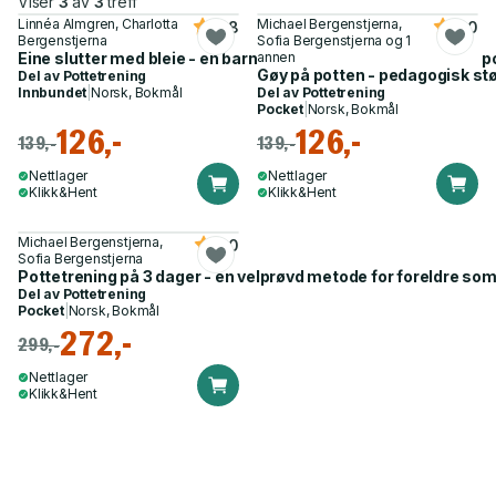
Viser
3
av
3
treff
Linnéa Almgren, Charlotta
Michael Bergenstjerna,
4.8
5.0
Bergenstjerna
Sofia Bergenstjerna og 1
Eine slutter med bleie - en barnebok som støtter dere under 
annen
Gøy på potten - pedagogisk stø
Del av
Pottetrening
Innbundet
|
Norsk, Bokmål
Del av
Pottetrening
Pocket
|
Norsk, Bokmål
126,-
126,-
139,-
139,-
Nettlager
Nettlager
Klikk&Hent
Klikk&Hent
Michael Bergenstjerna,
5.0
Sofia Bergenstjerna
Pottetrening på 3 dager - en velprøvd metode for foreldre som vil
Del av
Pottetrening
Pocket
|
Norsk, Bokmål
272,-
299,-
Nettlager
Klikk&Hent