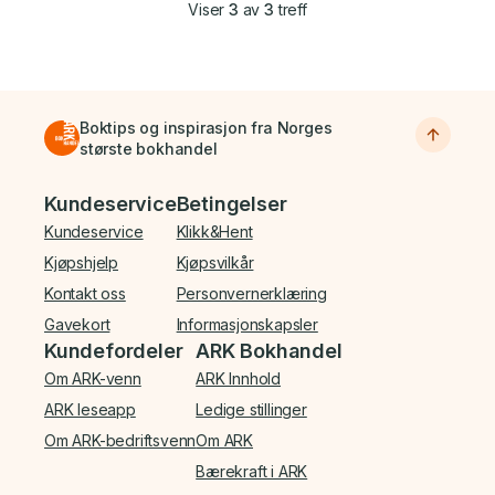
Viser
3
av
3
treff
Boktips og inspirasjon fra Norges
største bokhandel
Bunnmeny
Kundeservice
Betingelser
Kundeservice
Klikk&Hent
Kjøpshjelp
Kjøpsvilkår
Kontakt oss
Personvernerklæring
Gavekort
Informasjonskapsler
Kundefordeler
ARK Bokhandel
Om ARK-venn
ARK Innhold
ARK leseapp
Ledige stillinger
Om ARK-bedriftsvenn
Om ARK
Bærekraft i ARK