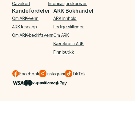
Gavekort
Informasjonskapsler
Kundefordeler
ARK Bokhandel
Om ARK-venn
ARK Innhold
ARK leseapp
Ledige stillinger
Om ARK-bedriftsvenn
Om ARK
Bærekraft i ARK
Finn butikk
Facebook
Instagram
TikTok