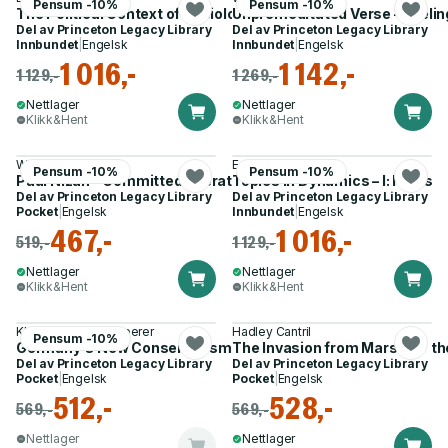
Pensum -10%
Pensum -10%
The Political Context of Sociology
Unpremeditated Verse – Feelin
Del av
Princeton Legacy Library
Del av
Princeton Legacy Library
Innbundet
|
Engelsk
Innbundet
|
Engelsk
1 016,-
1 142,-
1 129,-
1 269,-
Nettlager
Nettlager
Klikk&Hent
Klikk&Hent
W.D. Redfern
Edward Nelson
Pensum -10%
Pensum -10%
Paul Nizan – Committed Literature in a Conspiratorial World
Topics in Dynamics – I: Flows
Del av
Princeton Legacy Library
Del av
Princeton Legacy Library
Pocket
|
Engelsk
Innbundet
|
Engelsk
467,-
1 016,-
519,-
1 129,-
Nettlager
Nettlager
Klikk&Hent
Klikk&Hent
Klemens Von Klemperer
Hadley Cantril
Pensum -10%
Germany`s New Conservatism – Its History and Dilemma in th
The Invasion from Mars
Del av
Princeton Legacy Library
Del av
Princeton Legacy Library
Pocket
|
Engelsk
Pocket
|
Engelsk
512,-
528,-
569,-
569,-
Nettlager
Nettlager