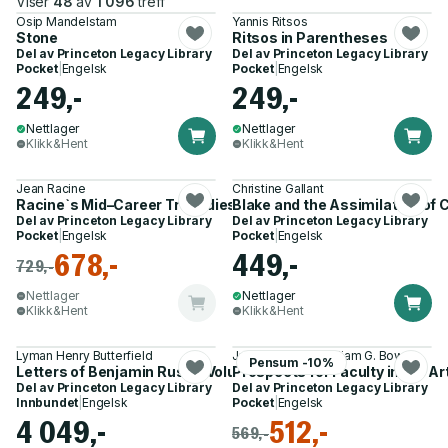
Viser
48
av
1 096
treff
Osip Mandelstam
Yannis Ritsos
Stone
Ritsos in Parentheses
Del av
Princeton Legacy Library
Del av
Princeton Legacy Library
Pocket
|
Engelsk
Pocket
|
Engelsk
249,-
249,-
Nettlager
Nettlager
Klikk&Hent
Klikk&Hent
Jean Racine
Christine Gallant
Racine`s Mid–Career Tragedies
Blake and the Assimilation of
Del av
Princeton Legacy Library
Del av
Princeton Legacy Library
Pocket
|
Engelsk
Pocket
|
Engelsk
678,-
449,-
729,-
Nettlager
Nettlager
Klikk&Hent
Klikk&Hent
Lyman Henry Butterfield
Julie Ann Sosa, William G. Bowen
Pensum -10%
Letters of Benjamin Rush – Volume I: 1761–1792
Prospects for Faculty in the A
Del av
Princeton Legacy Library
Del av
Princeton Legacy Library
Innbundet
|
Engelsk
Pocket
|
Engelsk
4 049,-
512,-
569,-