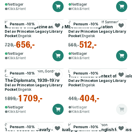
Nettlager
Nettlager
Klikk&Hent
Klikk&Hent
Harold S. Wilson
Jacques Stohler, Rolf Sannwald
Pensum -10%
Pensum -10%
McClure`s Magazine and the Muckrakers
Economic Integration
Del av
Princeton Legacy Library
Del av
Princeton Legacy Library
Pocket
|
Engelsk
Pocket
|
Engelsk
656,-
512,-
729,-
569,-
Nettlager
Nettlager
Klikk&Hent
Klikk&Hent
Francis L. Loewenheim, Gordon A.
Leon Bramson
Pensum -10%
Pensum -10%
Craig
The Political Context of Sociol
The Diplomats, 1939–1979
Del av
Princeton Legacy Library
Del av
Princeton Legacy Library
Pocket
|
Engelsk
Pocket
|
Engelsk
1 709,-
404,-
1 899,-
449,-
Nettlager
Nettlager
Klikk&Hent
Klikk&Hent
Gregory Jusdanis
Hoyt Hopewell Hudson
Pensum -10%
Pensum -10%
The Poetics of Cavafy – Textuality, Eroticism, History
Epigram in the English Renais