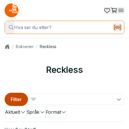
/
Bokserier
/
Reckless
Reckless
Filter
Aktuelt
Språk
Format