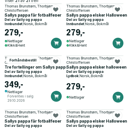
Viser
21
av
21
treff
Thomas Brunstrøm, Thorbjørn
Thomas Brunstrøm, Thorbjørn
Christoffersen
Christoffersen
Sallys pappa får fotballfeber
Sallys pappa elsker Halloween
Del av
Sally og pappa
Del av
Sally og pappa
Innbundet
|
Norsk, Bokmål
Innbundet
|
Norsk, Bokmål
279,-
279,-
Nettlager
Nettlager
Klikk&Hent
Klikk&Hent
Thomas Brunstrøm, Thorbjørn
Thomas Brunstrøm, Thorbjørn
Forhåndsbestill
Christoffersen
Christoffersen
Tre fortellinger om Sallys pappa
Sallys pappa elsker halloween
Del av
Sally og pappa
Del av
Sally og pappa
Innbundet
|
Norsk, Bokmål
Lydbok
|
Norsk, Bokmål
349,-
279,-
Nettlager
Forventes i salg
Nettlager
29.10.2026
Thomas Brunstrøm, Thorbjørn
Thomas Brunstrøm, Thorbjørn
Christoffersen
Christoffersen
Sallys pappa får fotballfeber
Sallys pappa elsker Halloween
Del av
Sally og pappa
Del av
Sally og pappa