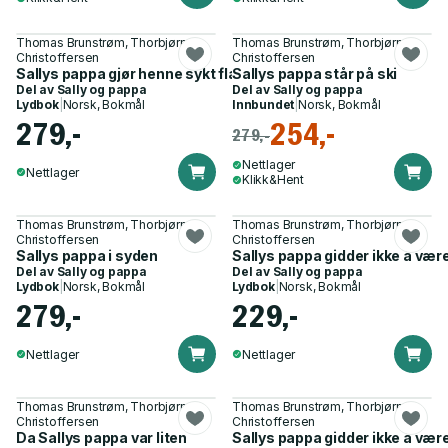
Thomas Brunstrøm, Thorbjørn
Thomas Brunstrøm, Thorbjørn
Christoffersen
Christoffersen
Sallys pappa gjør henne sykt flau
Sallys pappa står på ski
Del av
Sally og pappa
Del av
Sally og pappa
Lydbok
|
Norsk, Bokmål
Innbundet
|
Norsk, Bokmål
279,-
254,-
279,-
Nettlager
Nettlager
Klikk&Hent
Thomas Brunstrøm, Thorbjørn
Thomas Brunstrøm, Thorbjørn
Christoffersen
Christoffersen
Sallys pappa i syden
Sallys pappa gidder ikke å vær
Del av
Sally og pappa
Del av
Sally og pappa
Lydbok
|
Norsk, Bokmål
Lydbok
|
Norsk, Bokmål
279,-
229,-
Nettlager
Nettlager
Thomas Brunstrøm, Thorbjørn
Thomas Brunstrøm, Thorbjørn
Christoffersen
Christoffersen
Da Sallys pappa var liten
Sallys pappa gidder ikke å vær