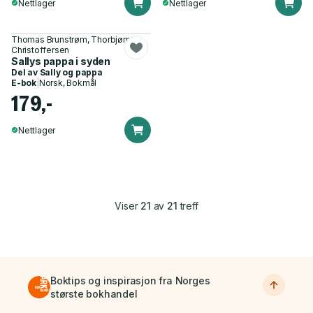
Nettlager
Nettlager
Thomas Brunstrøm, Thorbjørn
Christoffersen
Sallys pappa i syden
Del av
Sally og pappa
E-bok
|
Norsk, Bokmål
179,-
Nettlager
Viser
21
av
21
treff
Boktips og inspirasjon fra Norges
største bokhandel