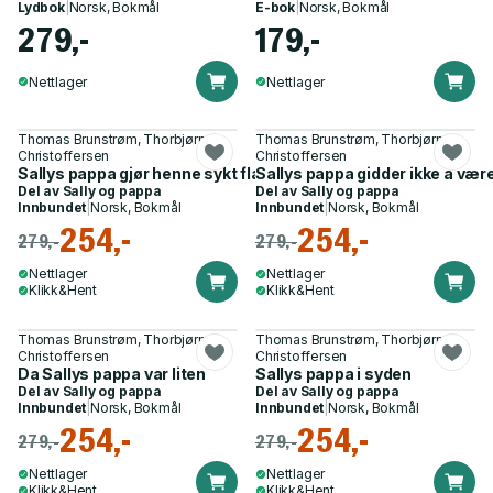
Lydbok
|
Norsk, Bokmål
E-bok
|
Norsk, Bokmål
279,-
179,-
Nettlager
Nettlager
Thomas Brunstrøm, Thorbjørn
Thomas Brunstrøm, Thorbjørn
Christoffersen
Christoffersen
Sallys pappa gjør henne sykt flau
Sallys pappa gidder ikke å vær
Del av
Sally og pappa
Del av
Sally og pappa
Innbundet
|
Norsk, Bokmål
Innbundet
|
Norsk, Bokmål
254,-
254,-
279,-
279,-
Nettlager
Nettlager
Klikk&Hent
Klikk&Hent
Thomas Brunstrøm, Thorbjørn
Thomas Brunstrøm, Thorbjørn
Christoffersen
Christoffersen
Da Sallys pappa var liten
Sallys pappa i syden
Del av
Sally og pappa
Del av
Sally og pappa
Innbundet
|
Norsk, Bokmål
Innbundet
|
Norsk, Bokmål
254,-
254,-
279,-
279,-
Nettlager
Nettlager
Klikk&Hent
Klikk&Hent