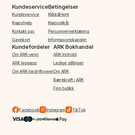
Bunnmeny
Kundeservice
Betingelser
Kundeservice
Klikk&Hent
Kjøpshjelp
Kjøpsvilkår
Kontakt oss
Personvernerklæring
Gavekort
Informasjonskapsler
Kundefordeler
ARK Bokhandel
Om ARK-venn
ARK Innhold
ARK leseapp
Ledige stillinger
Om ARK-bedriftsvenn
Om ARK
Bærekraft i ARK
Finn butikk
Facebook
Instagram
TikTok