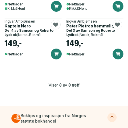
Nettlager
Nettlager
Klikk&Hent
Klikk&Hent
Ingvar Ambjørnsen
Ingvar Ambjørnsen
Kaptein Nero
Pater Pietros hemmelighet
Del 4 av
Samson og Roberto
Del 3 av
Samson og Roberto
Lydbok
|
Norsk, Bokmål
Lydbok
|
Norsk, Bokmål
149,-
149,-
Nettlager
Nettlager
Viser
8
av
8
treff
Boktips og inspirasjon fra Norges
største bokhandel