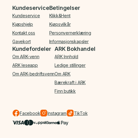
Bunnmeny
Kundeservice
Betingelser
Kundeservice
Klikk&Hent
Kjøpshjelp
Kjøpsvilkår
Kontakt oss
Personvernerklæring
Gavekort
Informasjonskapsler
Kundefordeler
ARK Bokhandel
Om ARK-venn
ARK Innhold
ARK leseapp
Ledige stillinger
Om ARK-bedriftsvenn
Om ARK
Bærekraft i ARK
Finn butikk
Facebook
Instagram
TikTok