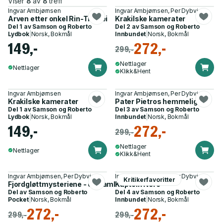
Viser
8
av
8
treff
Ingvar Ambjørnsen
Ingvar Ambjørnsen, Per Dybvig
Arven etter onkel Rin-Tin-Tei
Krakilske kamerater
Del 1 av
Samson og Roberto
Del 2 av
Samson og Roberto
Lydbok
|
Norsk, Bokmål
Innbundet
|
Norsk, Bokmål
149,-
272,-
299,-
Nettlager
Nettlager
Klikk&Hent
Ingvar Ambjørnsen
Ingvar Ambjørnsen, Per Dybvig
Krakilske kamerater
Pater Pietros hemmelighet
Del 1 av
Samson og Roberto
Del 3 av
Samson og Roberto
Lydbok
|
Norsk, Bokmål
Innbundet
|
Norsk, Bokmål
149,-
272,-
299,-
Nettlager
Nettlager
Klikk&Hent
Ingvar Ambjørnsen, Per Dybvig
Ingvar Ambjørnsen, Per Dybvig
Kritikerfavoritter
Fjordgløttmysteriene - en samlebok
Kaptein Nero
Del av
Samson og Roberto
Del 4 av
Samson og Roberto
Pocket
|
Norsk, Bokmål
Innbundet
|
Norsk, Bokmål
272,-
272,-
299,-
299,-