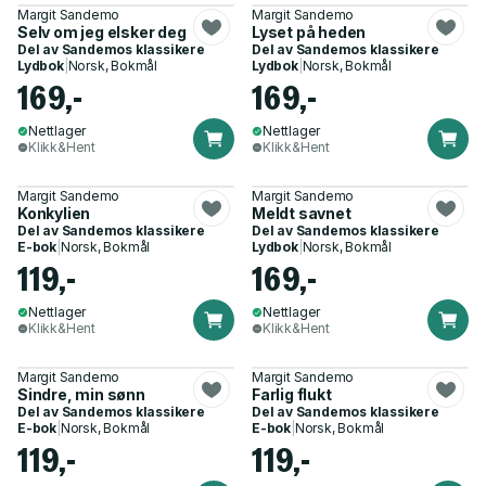
Margit Sandemo
Margit Sandemo
Selv om jeg elsker deg
Lyset på heden
Del av
Sandemos klassikere
Del av
Sandemos klassikere
Lydbok
|
Norsk, Bokmål
Lydbok
|
Norsk, Bokmål
169,-
169,-
Nettlager
Nettlager
Klikk&Hent
Klikk&Hent
Margit Sandemo
Margit Sandemo
Konkylien
Meldt savnet
Del av
Sandemos klassikere
Del av
Sandemos klassikere
E-bok
|
Norsk, Bokmål
Lydbok
|
Norsk, Bokmål
119,-
169,-
Nettlager
Nettlager
Klikk&Hent
Klikk&Hent
Margit Sandemo
Margit Sandemo
Sindre, min sønn
Farlig flukt
Del av
Sandemos klassikere
Del av
Sandemos klassikere
E-bok
|
Norsk, Bokmål
E-bok
|
Norsk, Bokmål
119,-
119,-