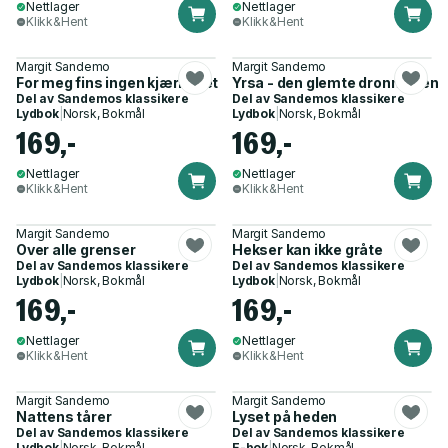
Nettlager
Nettlager
Klikk&Hent
Klikk&Hent
Margit Sandemo
Margit Sandemo
For meg fins ingen kjærlighet
Yrsa - den glemte dronningen
Del av
Sandemos klassikere
Del av
Sandemos klassikere
Lydbok
|
Norsk, Bokmål
Lydbok
|
Norsk, Bokmål
169,-
169,-
Nettlager
Nettlager
Klikk&Hent
Klikk&Hent
Margit Sandemo
Margit Sandemo
Over alle grenser
Hekser kan ikke gråte
Del av
Sandemos klassikere
Del av
Sandemos klassikere
Lydbok
|
Norsk, Bokmål
Lydbok
|
Norsk, Bokmål
169,-
169,-
Nettlager
Nettlager
Klikk&Hent
Klikk&Hent
Margit Sandemo
Margit Sandemo
Nattens tårer
Lyset på heden
Del av
Sandemos klassikere
Del av
Sandemos klassikere
Lydbok
|
Norsk, Bokmål
E-bok
|
Norsk, Bokmål