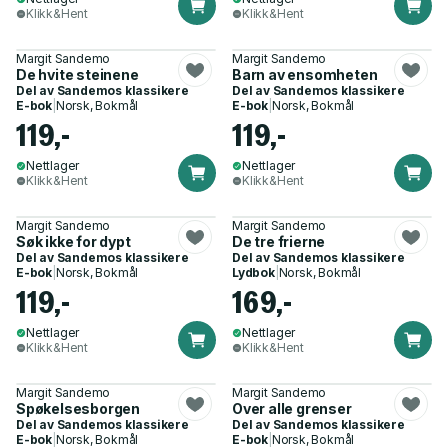
Klikk&Hent
Klikk&Hent
Margit Sandemo
Margit Sandemo
De hvite steinene
Barn av ensomheten
Del av
Sandemos klassikere
Del av
Sandemos klassikere
E-bok
|
Norsk, Bokmål
E-bok
|
Norsk, Bokmål
119,-
119,-
Nettlager
Nettlager
Klikk&Hent
Klikk&Hent
Margit Sandemo
Margit Sandemo
Søk ikke for dypt
De tre frierne
Del av
Sandemos klassikere
Del av
Sandemos klassikere
E-bok
|
Norsk, Bokmål
Lydbok
|
Norsk, Bokmål
119,-
169,-
Nettlager
Nettlager
Klikk&Hent
Klikk&Hent
Margit Sandemo
Margit Sandemo
Spøkelsesborgen
Over alle grenser
Del av
Sandemos klassikere
Del av
Sandemos klassikere
E-bok
|
Norsk, Bokmål
E-bok
|
Norsk, Bokmål