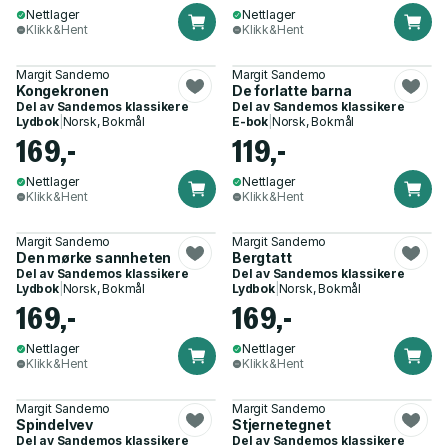
Nettlager
Nettlager
Klikk&Hent
Klikk&Hent
Margit Sandemo
Margit Sandemo
Kongekronen
De forlatte barna
Del av
Sandemos klassikere
Del av
Sandemos klassikere
Lydbok
|
Norsk, Bokmål
E-bok
|
Norsk, Bokmål
169,-
119,-
Nettlager
Nettlager
Klikk&Hent
Klikk&Hent
Margit Sandemo
Margit Sandemo
Den mørke sannheten
Bergtatt
Del av
Sandemos klassikere
Del av
Sandemos klassikere
Lydbok
|
Norsk, Bokmål
Lydbok
|
Norsk, Bokmål
169,-
169,-
Nettlager
Nettlager
Klikk&Hent
Klikk&Hent
Margit Sandemo
Margit Sandemo
Spindelvev
Stjernetegnet
Del av
Sandemos klassikere
Del av
Sandemos klassikere