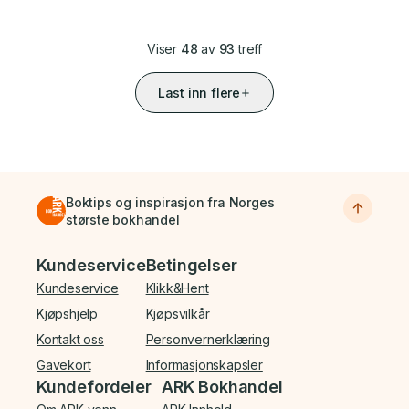
Viser
48
av
93
treff
Last inn flere
Boktips og inspirasjon fra Norges
største bokhandel
Bunnmeny
Kundeservice
Betingelser
Kundeservice
Klikk&Hent
Kjøpshjelp
Kjøpsvilkår
Kontakt oss
Personvernerklæring
Gavekort
Informasjonskapsler
Kundefordeler
ARK Bokhandel