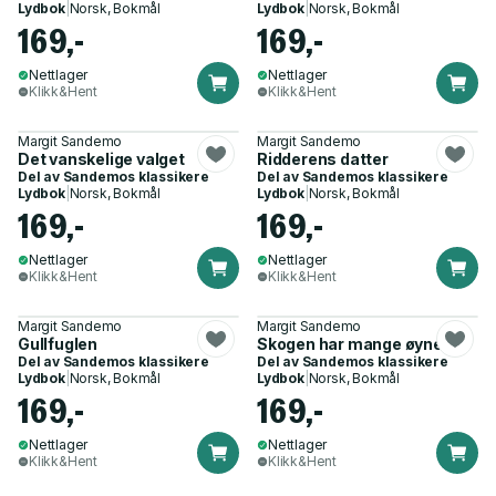
Lydbok
|
Norsk, Bokmål
Lydbok
|
Norsk, Bokmål
169,-
169,-
Nettlager
Nettlager
Klikk&Hent
Klikk&Hent
Margit Sandemo
Margit Sandemo
Det vanskelige valget
Ridderens datter
Del av
Sandemos klassikere
Del av
Sandemos klassikere
Lydbok
|
Norsk, Bokmål
Lydbok
|
Norsk, Bokmål
169,-
169,-
Nettlager
Nettlager
Klikk&Hent
Klikk&Hent
Margit Sandemo
Margit Sandemo
Gullfuglen
Skogen har mange øyne
Del av
Sandemos klassikere
Del av
Sandemos klassikere
Lydbok
|
Norsk, Bokmål
Lydbok
|
Norsk, Bokmål
169,-
169,-
Nettlager
Nettlager
Klikk&Hent
Klikk&Hent