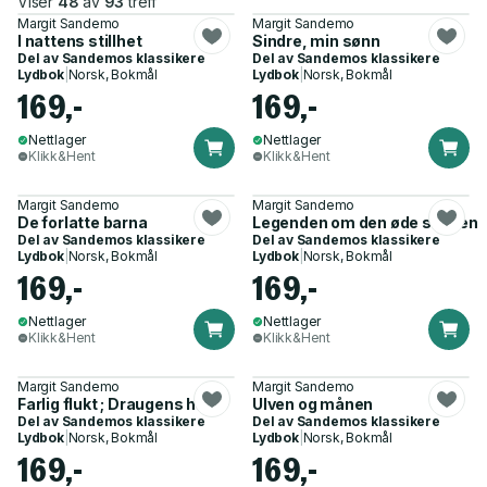
Viser
48
av
93
treff
Margit Sandemo
Margit Sandemo
I nattens stillhet
Sindre, min sønn
Del av
Sandemos klassikere
Del av
Sandemos klassikere
Lydbok
|
Norsk, Bokmål
Lydbok
|
Norsk, Bokmål
169,-
169,-
Nettlager
Nettlager
Klikk&Hent
Klikk&Hent
Margit Sandemo
Margit Sandemo
De forlatte barna
Legenden om den øde skogen
Del av
Sandemos klassikere
Del av
Sandemos klassikere
Lydbok
|
Norsk, Bokmål
Lydbok
|
Norsk, Bokmål
169,-
169,-
Nettlager
Nettlager
Klikk&Hent
Klikk&Hent
Margit Sandemo
Margit Sandemo
Farlig flukt ; Draugens hånd
Ulven og månen
Del av
Sandemos klassikere
Del av
Sandemos klassikere
Lydbok
|
Norsk, Bokmål
Lydbok
|
Norsk, Bokmål
169,-
169,-