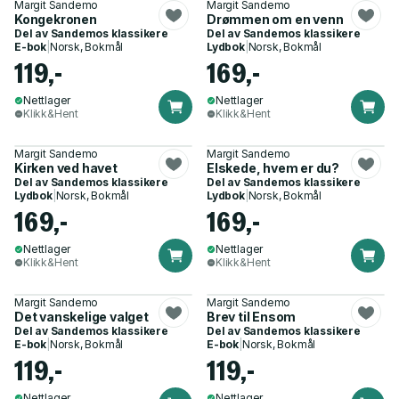
Margit Sandemo
Margit Sandemo
Kongekronen
Drømmen om en venn
Del av
Sandemos klassikere
Del av
Sandemos klassikere
E-bok
|
Norsk, Bokmål
Lydbok
|
Norsk, Bokmål
119,-
169,-
Nettlager
Nettlager
Klikk&Hent
Klikk&Hent
Margit Sandemo
Margit Sandemo
Kirken ved havet
Elskede, hvem er du?
Del av
Sandemos klassikere
Del av
Sandemos klassikere
Lydbok
|
Norsk, Bokmål
Lydbok
|
Norsk, Bokmål
169,-
169,-
Nettlager
Nettlager
Klikk&Hent
Klikk&Hent
Margit Sandemo
Margit Sandemo
Det vanskelige valget
Brev til Ensom
Del av
Sandemos klassikere
Del av
Sandemos klassikere
E-bok
|
Norsk, Bokmål
E-bok
|
Norsk, Bokmål
119,-
119,-
Nettlager
Nettlager