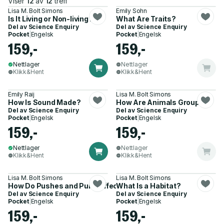
Viser
12
av
12
treff
Lisa M. Bolt Simons
Emily Sohn
Is It Living or Non-living?
What Are Traits?
Del av
Science Enquiry
Del av
Science Enquiry
Pocket
|
Engelsk
Pocket
|
Engelsk
159,-
159,-
Nettlager
Nettlager
Klikk&Hent
Klikk&Hent
Emily Raij
Lisa M. Bolt Simons
How Is Sound Made?
How Are Animals Grouped?
Del av
Science Enquiry
Del av
Science Enquiry
Pocket
|
Engelsk
Pocket
|
Engelsk
159,-
159,-
Nettlager
Nettlager
Klikk&Hent
Klikk&Hent
Lisa M. Bolt Simons
Lisa M. Bolt Simons
How Do Pushes and Pulls Affect Motion?
What Is a Habitat?
Del av
Science Enquiry
Del av
Science Enquiry
Pocket
|
Engelsk
Pocket
|
Engelsk
159,-
159,-