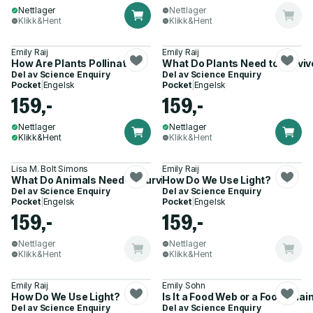
Nettlager
Nettlager
Klikk&Hent
Klikk&Hent
Emily Raij
Emily Raij
How Are Plants Pollinated?
What Do Plants Need to Surviv
Del av
Science Enquiry
Del av
Science Enquiry
Pocket
|
Engelsk
Pocket
|
Engelsk
159,-
159,-
Nettlager
Nettlager
Klikk&Hent
Klikk&Hent
Lisa M. Bolt Simons
Emily Raij
What Do Animals Need to Survive?
How Do We Use Light?
Del av
Science Enquiry
Del av
Science Enquiry
Pocket
|
Engelsk
Pocket
|
Engelsk
159,-
159,-
Nettlager
Nettlager
Klikk&Hent
Klikk&Hent
Emily Raij
Emily Sohn
How Do We Use Light?
Is It a Food Web or a Food Chai
Del av
Science Enquiry
Del av
Science Enquiry