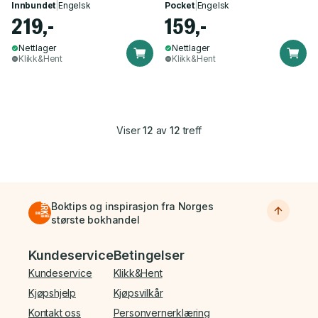
Innbundet
|
Engelsk
Pocket
|
Engelsk
219,-
159,-
Nettlager
Nettlager
Klikk&Hent
Klikk&Hent
Viser
12
av
12
treff
Boktips og inspirasjon fra Norges
største bokhandel
Bunnmeny
Kundeservice
Betingelser
Kundeservice
Klikk&Hent
Kjøpshjelp
Kjøpsvilkår
Kontakt oss
Personvernerklæring