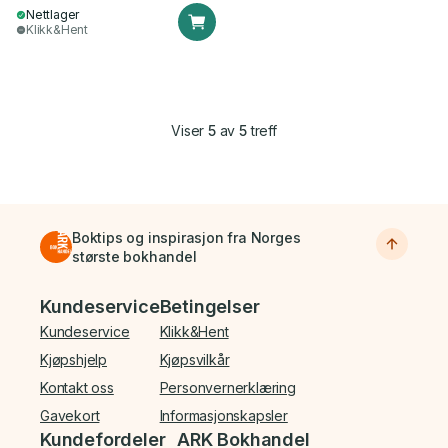
Nettlager
Klikk&Hent
Viser
5
av
5
treff
Boktips og inspirasjon fra Norges
største bokhandel
Bunnmeny
Kundeservice
Betingelser
Kundeservice
Klikk&Hent
Kjøpshjelp
Kjøpsvilkår
Kontakt oss
Personvernerklæring
Gavekort
Informasjonskapsler
Kundefordeler
ARK Bokhandel