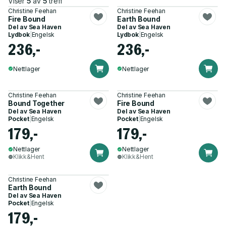
Viser
5
av
5
treff
Christine Feehan
Christine Feehan
Fire Bound
Earth Bound
Del av
Sea Haven
Del av
Sea Haven
Lydbok
|
Engelsk
Lydbok
|
Engelsk
236,-
236,-
Nettlager
Nettlager
Christine Feehan
Christine Feehan
Bound Together
Fire Bound
Del av
Sea Haven
Del av
Sea Haven
Pocket
|
Engelsk
Pocket
|
Engelsk
179,-
179,-
Nettlager
Nettlager
Klikk&Hent
Klikk&Hent
Christine Feehan
Earth Bound
Del av
Sea Haven
Pocket
|
Engelsk
179,-