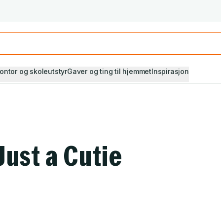
Studiestart! Alle* pensumbøker -20%
Se utvalget her
ontor og skoleutstyr
Gaver og ting til hjemmet
Inspirasjon
Just a Cutie