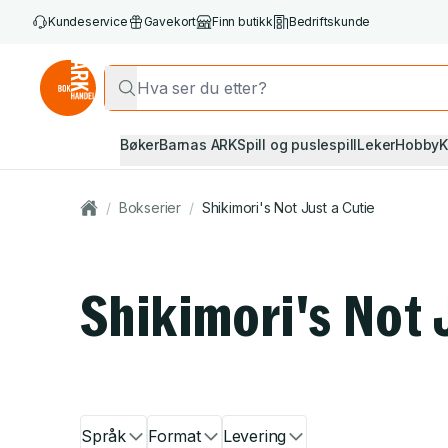
Kundeservice
Gavekort
Finn butikk
Bedriftskunde
Bøker
Barnas ARK
Spill og puslespill
Leker
Hobby
K
/
Bokserier
/
Shikimori's Not Just a Cutie
Shikimori's Not 
Språk
Format
Levering