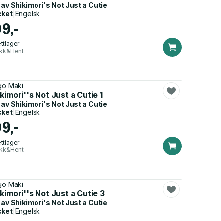
 av
Shikimori's Not Just a Cutie
cket
|
Engelsk
99,-
ttlager
ikk&Hent
go Maki
kimori''s Not Just a Cutie 1
 av
Shikimori's Not Just a Cutie
cket
|
Engelsk
99,-
ttlager
ikk&Hent
go Maki
kimori''s Not Just a Cutie 3
 av
Shikimori's Not Just a Cutie
cket
|
Engelsk