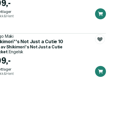
99,-
ttlager
ikk&Hent
go Maki
kimori''s Not Just a Cutie 10
 av
Shikimori's Not Just a Cutie
cket
|
Engelsk
99,-
ttlager
ikk&Hent