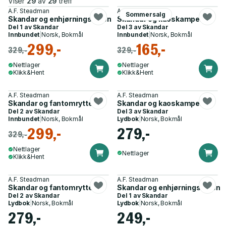
Viser
29
av
29
treff
A.F. Steadman
A.F. Steadman
Sommersalg
Skandar og enhjørningstyven
Skandar og kaoskampene
Del 1 av
Skandar
Del 3 av
Skandar
Innbundet
|
Norsk, Bokmål
Innbundet
|
Norsk, Bokmål
299,-
165,-
329,-
329,-
Nettlager
Nettlager
Klikk&Hent
Klikk&Hent
A.F. Steadman
A.F. Steadman
Skandar og fantomrytteren
Skandar og kaoskampene
Del 2 av
Skandar
Del 3 av
Skandar
Innbundet
|
Norsk, Bokmål
Lydbok
|
Norsk, Bokmål
299,-
279,-
329,-
Nettlager
Nettlager
Klikk&Hent
A.F. Steadman
A.F. Steadman
Skandar og fantomrytteren
Skandar og enhjørningstyven
Del 2 av
Skandar
Del 1 av
Skandar
Lydbok
|
Norsk, Bokmål
Lydbok
|
Norsk, Bokmål
279,-
249,-