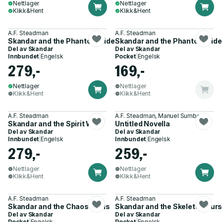
Nettlager
Nettlager
Klikk&Hent
Klikk&Hent
A.F. Steadman
A.F. Steadman
Skandar and the Phantom Rider
Skandar and the Phantom Ride
Del av
Skandar
Del av
Skandar
Innbundet
|
Engelsk
Pocket
|
Engelsk
279,-
169,-
Nettlager
Nettlager
Klikk&Hent
Klikk&Hent
A.F. Steadman
A.F. Steadman, Manuel Sumberac
Skandar and the Spirit War
Untitled Novella
Del av
Skandar
Del av
Skandar
Innbundet
|
Engelsk
Innbundet
|
Engelsk
279,-
259,-
Nettlager
Nettlager
Klikk&Hent
Klikk&Hent
A.F. Steadman
A.F. Steadman
Skandar and the Chaos Trials
Skandar and the Skeleton Cur
Del av
Skandar
Del av
Skandar
Pocket
|
Engelsk
Pocket
|
Engelsk