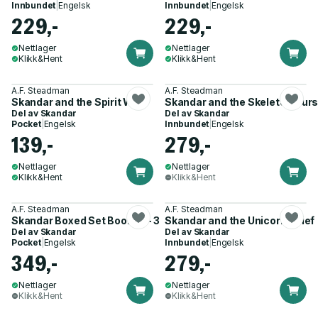
Innbundet
|
Engelsk
Innbundet
|
Engelsk
229,-
229,-
Nettlager
Nettlager
Klikk&Hent
Klikk&Hent
A.F. Steadman
A.F. Steadman
Skandar and the Spirit War
Skandar and the Skeleton Cur
Del av
Skandar
Del av
Skandar
Pocket
|
Engelsk
Innbundet
|
Engelsk
139,-
279,-
Nettlager
Nettlager
Klikk&Hent
Klikk&Hent
A.F. Steadman
A.F. Steadman
Skandar Boxed Set Books 1 - 3
Skandar and the Unicorn Thief
Del av
Skandar
Del av
Skandar
Pocket
|
Engelsk
Innbundet
|
Engelsk
349,-
279,-
Nettlager
Nettlager
Klikk&Hent
Klikk&Hent