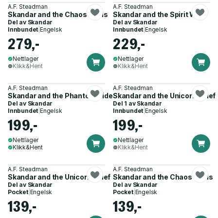
A.F. Steadman
A.F. Steadman
Skandar and the Chaos Trials
Skandar and the Spirit War
Del av
Skandar
Del av
Skandar
Innbundet
|
Engelsk
Innbundet
|
Engelsk
279,-
229,-
Nettlager
Nettlager
Klikk&Hent
Klikk&Hent
A.F. Steadman
A.F. Steadman
Skandar and the Phantom Rider
Skandar and the Unicorn Thief
Del av
Skandar
Del 1 av
Skandar
Innbundet
|
Engelsk
Innbundet
|
Engelsk
199,-
199,-
Nettlager
Nettlager
Klikk&Hent
Klikk&Hent
A.F. Steadman
A.F. Steadman
Skandar and the Unicorn Thief
Skandar and the Chaos Trials
Del av
Skandar
Del av
Skandar
Pocket
|
Engelsk
Pocket
|
Engelsk
139,-
139,-