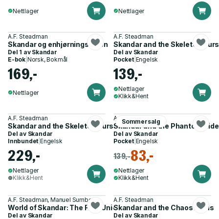
Nettlager
Nettlager
A.F. Steadman
A.F. Steadman
Skandar og enhjørningstyven
Skandar and the Skeleton Cur
Del 1 av
Skandar
Del av
Skandar
E-bok
|
Norsk, Bokmål
Pocket
|
Engelsk
169,-
139,-
Nettlager
Nettlager
Klikk&Hent
A.F. Steadman
A.F. Steadman
Sommersalg
Skandar and the Skeleton Curse
Skandar and the Phantom Ride
Del av
Skandar
Del av
Skandar
Innbundet
|
Engelsk
Pocket
|
Engelsk
229,-
83,-
139,-
Nettlager
Nettlager
Klikk&Hent
Klikk&Hent
A.F. Steadman, Manuel Sumberac
A.F. Steadman
World of Skandar: The First Unicorn Rider
Skandar and the Chaos Trials
Del av
Skandar
Del av
Skandar