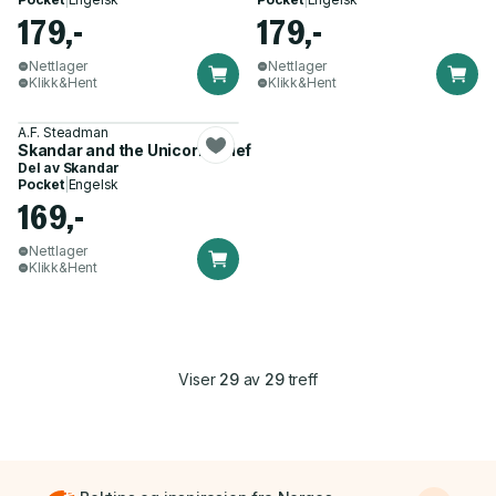
179,-
179,-
Nettlager
Nettlager
Klikk&Hent
Klikk&Hent
A.F. Steadman
Skandar and the Unicorn Thief
Del av
Skandar
Pocket
|
Engelsk
169,-
Nettlager
Klikk&Hent
Viser
29
av
29
treff