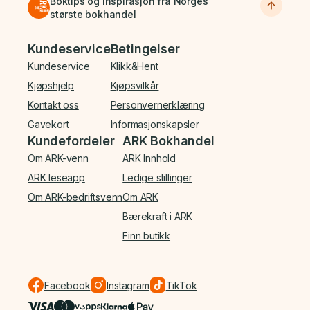
Boktips og inspirasjon fra Norges
største bokhandel
Bunnmeny
Kundeservice
Betingelser
Kundeservice
Klikk&Hent
Kjøpshjelp
Kjøpsvilkår
Kontakt oss
Personvernerklæring
Gavekort
Informasjonskapsler
Kundefordeler
ARK Bokhandel
Om ARK-venn
ARK Innhold
ARK leseapp
Ledige stillinger
Om ARK-bedriftsvenn
Om ARK
Bærekraft i ARK
Finn butikk
Facebook
Instagram
TikTok