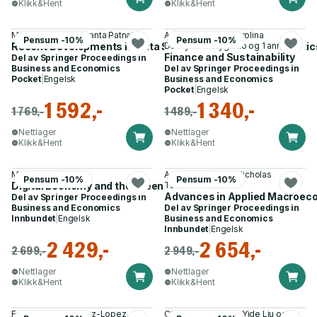
Klikk&Hent
Klikk&Hent
Madjid Tavana, Srikanta Patnaik
Agnieszka Bem, Karolina
Pensum -10%
Pensum -10%
Recent Developments in Data Science and Business Analytic
Daszyńska-Żygadło og 1 annen
Finance and Sustainability
Del av
Springer Proceedings in
Business and Economics
Del av
Springer Proceedings in
Pocket
|
Engelsk
Business and Economics
Pocket
|
Engelsk
1 592,-
1 340,-
1 769,-
1 489,-
Nettlager
Nettlager
Klikk&Hent
Klikk&Hent
Mihail Busu
Aspasia Vlachvei, Nicholas
Pensum -10%
Pensum -10%
Digital Economy and the Green Revolution
Tsounis
Advances in Applied Macroec
Del av
Springer Proceedings in
Business and Economics
Del av
Springer Proceedings in
Innbundet
|
Engelsk
Business and Economics
Innbundet
|
Engelsk
2 429,-
2 654,-
2 699,-
2 949,-
Nettlager
Nettlager
Klikk&Hent
Klikk&Hent
Francisco J. Martinez-Lopez,
Christian M. Ringle, Yide Liu og 4