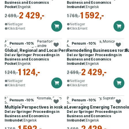
Business and Economics
Business and Economics
Pocket
|
Engelsk
Innbundet
|
Engelsk
2 429,-
1 592,-
2 699,-
1 769,-
Nettlager
Nettlager
Klikk&Hent
Klikk&Hent
Alexandra Horobet, Persefoni
Adina Letiția Negrușa, Monica
Pensum -10%
Pensum -10%
Polychronidou og 2 andre
Maria Coroş
Global, Regional and Local Perspectives on the Economies o
Remodelling Businesses for S
Del av
Springer Proceedings in
Del av
Springer Proceedings in
Business and Economics
Business and Economics
Pocket
|
Engelsk
Innbundet
|
Engelsk
1 124,-
2 429,-
1 249,-
2 699,-
Nettlager
Nettlager
Klikk&Hent
Klikk&Hent
Monika Wieczorek-Kosmala, Philip
Basav Roychoudhury, Suprateek
Pensum -10%
Pensum -10%
Shrives og 1 annen
Sarker og 4 andre
Multiple Perspectives in Risk and Risk Management
Leveraging Emerging Technolog
Del av
Springer Proceedings in
Del av
Springer Proceedings in
Business and Economics
Business and Economics
Innbundet
|
Engelsk
Innbundet
|
Engelsk
1 592,-
2 429,-
1 769,-
2 699,-