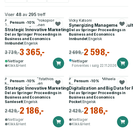
Viser
48
av
295
treff
Androniki Kavoura, Prokopios
Vicky Katsoni
Pensum -10%
Theodoridis og 1 annen
Synergizing Management, Cultu
Strategic Innovative Marketing and Tourism
Del av
Springer Proceedings in
Del av
Springer Proceedings in
Business and Economics
Business and Economics
Innbundet
|
Engelsk
Innbundet
|
Engelsk
3 365,-
2 598,-
3 739,-
2 699,-
Nettlager
Nettlager
Klikk&Hent
Forventes i salg 22.11.2026
Androniki Kavoura, Efstathios
Alina Mihaela Dima, Mihaela
Pensum -10%
Pensum -10%
Kefallonitis og 1 annen
Kelemen
Strategic Innovative Marketing and Tourism
Digitalization and Big Data for
Del av
Springer Proceedings in
Del av
Springer Proceedings in
Business and Economics
Business and Economics
Samlesett
|
Engelsk
Pocket
|
Engelsk
2 186,-
2 186,-
2 429,-
2 429,-
Nettlager
Nettlager
Klikk&Hent
Klikk&Hent