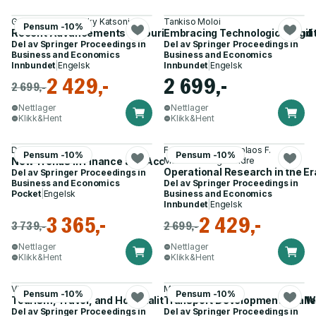
George Cassar, Vicky Katsoni
Tankiso Moloi
Pensum -10%
Recent Advancements in Tourism Business, Technology and 
Embracing Technological Agilit
Del av
Springer Proceedings in
Del av
Springer Proceedings in
Business and Economics
Business and Economics
Innbundet
|
Engelsk
Innbundet
|
Engelsk
2 429,-
2 699,-
2 699,-
Nettlager
Nettlager
Klikk&Hent
Klikk&Hent
David Procházka
Fotis C. Kitsios, Nikolaos F.
Pensum -10%
Pensum -10%
New Trends in Finance and Accounting
Matsatsinis og 2 andre
Operational Research in the Er
Del av
Springer Proceedings in
Business and Economics
Del av
Springer Proceedings in
Pocket
|
Engelsk
Business and Economics
Innbundet
|
Engelsk
3 365,-
2 429,-
3 739,-
2 699,-
Nettlager
Nettlager
Klikk&Hent
Klikk&Hent
Vicky Katsoni
Michal Suchanek
Pensum -10%
Pensum -10%
Tourism, Travel, and Hospitality in a Smart and Sustainable W
Transport Development Challen
Del av
Springer Proceedings in
Del av
Springer Proceedings in