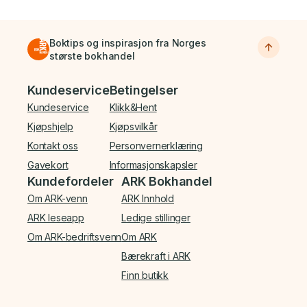
Boktips og inspirasjon fra Norges
største bokhandel
Bunnmeny
Kundeservice
Betingelser
Kundeservice
Klikk&Hent
Kjøpshjelp
Kjøpsvilkår
Kontakt oss
Personvernerklæring
Gavekort
Informasjonskapsler
Kundefordeler
ARK Bokhandel
Om ARK-venn
ARK Innhold
ARK leseapp
Ledige stillinger
Om ARK-bedriftsvenn
Om ARK
Bærekraft i ARK
Finn butikk