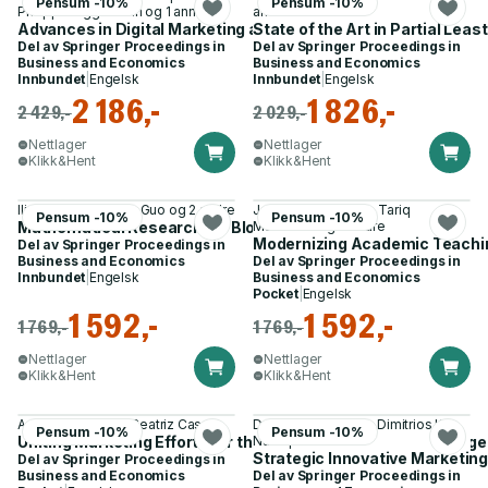
Pensum -10%
Pensum -10%
Philipp Bruggemann og 1 annen
andre
Advances in Digital Marketing and eCommerce
State of the Art in Partial Le
Del av
Springer Proceedings in
Del av
Springer Proceedings in
Business and Economics
Business and Economics
Innbundet
|
Engelsk
Innbundet
|
Engelsk
2 186,-
1 826,-
2 429,-
2 029,-
Nettlager
Nettlager
Klikk&Hent
Klikk&Hent
Ilias Kotsireas, Yike Guo og 2 andre
Jorge Marx Gomez, Tariq
Pensum -10%
Pensum -10%
Mathematical Research for Blockchain Economy
Mahmoud og 2 andre
Modernizing Academic Teachi
Del av
Springer Proceedings in
Business and Economics
Del av
Springer Proceedings in
Innbundet
|
Engelsk
Business and Economics
Pocket
|
Engelsk
1 592,-
1 592,-
1 769,-
1 769,-
Nettlager
Nettlager
Klikk&Hent
Klikk&Hent
Ana Maria Soares, Beatriz Casais
Damianos P. Sakas, Dimitrios K.
Pensum -10%
Pensum -10%
Uniting Marketing Efforts for the Common Good—A Challenge 
Nasiopoulos
Strategic Innovative Marketing
Del av
Springer Proceedings in
Business and Economics
Del av
Springer Proceedings in