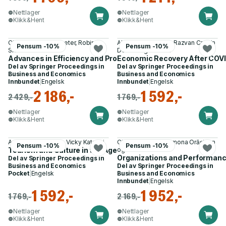
Nettlager
Nettlager
Klikk&Hent
Klikk&Hent
Christopher F. Parmeter, Robin C.
Alina Mihaela Dima, Razvan Catalin
Pensum -10%
Pensum -10%
Sickles
Dobrea og 1 annen
Advances in Efficiency and Productivity Analysis
Economic Recovery After COV
Del av
Springer Proceedings in
Del av
Springer Proceedings in
Business and Economics
Business and Economics
Innbundet
|
Engelsk
Innbundet
|
Engelsk
2 186,-
1 592,-
2 429,-
1 769,-
Nettlager
Nettlager
Klikk&Hent
Klikk&Hent
Anastasia Stratigea, Vicky Katsoni
Claudia Ogrean, Ramona Orăștean
Pensum -10%
Pensum -10%
Tourism and Culture in the Age of Innovation
og 1 annen
Organizations and Performanc
Del av
Springer Proceedings in
Business and Economics
Del av
Springer Proceedings in
Pocket
|
Engelsk
Business and Economics
Innbundet
|
Engelsk
1 592,-
1 952,-
1 769,-
2 169,-
Nettlager
Nettlager
Klikk&Hent
Klikk&Hent