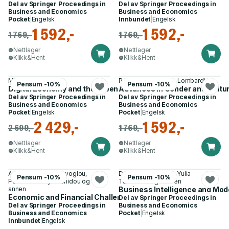
Del av
Springer Proceedings in
Del av
Springer Proceedings in
Business and Economics
Business and Economics
Pocket
|
Engelsk
Innbundet
|
Engelsk
1 592,-
1 592,-
1 769,-
1 769,-
Nettlager
Nettlager
Klikk&Hent
Klikk&Hent
Mihail Busu
Paola Paoloni, Rosa Lombardi
Pensum -10%
Pensum -10%
Digital Economy and the Green Revolution
Advances in Gender and Cultu
Del av
Springer Proceedings in
Del av
Springer Proceedings in
Business and Economics
Business and Economics
Pocket
|
Engelsk
Pocket
|
Engelsk
2 429,-
1 592,-
2 699,-
1 769,-
Nettlager
Nettlager
Klikk&Hent
Klikk&Hent
Anastasios Karasavvoglou,
Damianos P. Sakas, Yulia
Pensum -10%
Pensum -10%
Persefoni Polychronidou og 1
Taratuhina og 1 annen
annen
Business Intelligence and Mode
Economic and Financial Challenges for Eastern Europe
Del av
Springer Proceedings in
Del av
Springer Proceedings in
Business and Economics
Business and Economics
Pocket
|
Engelsk
Innbundet
|
Engelsk