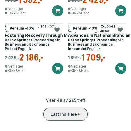
Nettlager
Nettlager
Klikk&Hent
Klikk&Hent
Alina Mihaela Dima, Elena Rodica
Francisco J. Martinez-Lopez,
Pensum -10%
Pensum -10%
Danescu
Katrijn Gielens og 1 annen
Fostering Recovery Through Metaverse Business Modelling
Advances in National Brand an
Del av
Springer Proceedings in
Del av
Springer Proceedings in
Business and Economics
Business and Economics
Pocket
|
Engelsk
Innbundet
|
Engelsk
2 186,-
1 709,-
2 429,-
1 899,-
Nettlager
Nettlager
Klikk&Hent
Klikk&Hent
Viser
48
av
295
treff
Last inn flere