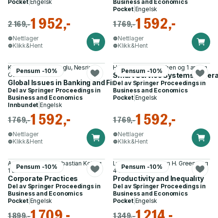
Pocket
|
Engelsk
Business and Economics
Pocket
|
Engelsk
1 952,-
1 592,-
2 169,-
1 769,-
Nettlager
Nettlager
Klikk&Hent
Klikk&Hent
Korhan K. Gokmenoglu, Nesrin
Hui Yang, Weiwei Chen og 1 annen
Pensum -10%
Pensum -10%
Ozatac
Smart Service Systems, Opera
Global Issues in Banking and Finance
Del av
Springer Proceedings in
Del av
Springer Proceedings in
Business and Economics
Business and Economics
Pocket
|
Engelsk
Innbundet
|
Engelsk
1 592,-
1 592,-
1 769,-
1 769,-
Nettlager
Nettlager
Klikk&Hent
Klikk&Hent
Adnan ul Haque, Sebastian Kot og
Lynda Khalaf, William H. Greene og
Pensum -10%
Pensum -10%
1 annen
4 andre
Corporate Practices
Productivity and Inequality
Del av
Springer Proceedings in
Del av
Springer Proceedings in
Business and Economics
Business and Economics
Pocket
|
Engelsk
Pocket
|
Engelsk
1 709,-
1 214,-
1 899,-
1 349,-