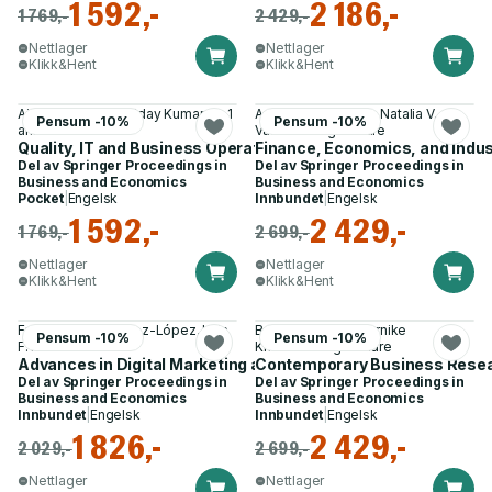
1 592,-
2 186,-
1 769,-
2 429,-
Nettlager
Nettlager
Klikk&Hent
Klikk&Hent
Ajit Kumar Verma, Uday Kumar og 1
Anna Rumyantseva, Natalia V.
Pensum -10%
Pensum -10%
annen
Vasilenko og 2 andre
Quality, IT and Business Operations
Finance, Economics, and Indus
Del av
Springer Proceedings in
Del av
Springer Proceedings in
Business and Economics
Business and Economics
Pocket
|
Engelsk
Innbundet
|
Engelsk
1 592,-
2 429,-
1 769,-
2 699,-
Nettlager
Nettlager
Klikk&Hent
Klikk&Hent
Francisco J. Martínez-López, Luis
Baker Al Serhan, Tornike
Pensum -10%
Pensum -10%
F. Martinez
Khoshtaria og 4 andre
Advances in Digital Marketing and eCommerce
Contemporary Business Resear
Del av
Springer Proceedings in
Del av
Springer Proceedings in
Business and Economics
Business and Economics
Innbundet
|
Engelsk
Innbundet
|
Engelsk
1 826,-
2 429,-
2 029,-
2 699,-
Nettlager
Nettlager