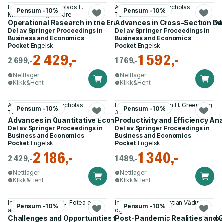
Fotis C. Kitsios, Nikolaos F.
Aspasia Vlachvei, Nicholas
Pensum -10%
Pensum -10%
Matsatsinis og 2 andre
Tsounis
Operational Research in the Era of Digital Transformation an
Advances in Cross-Section Da
Del av
Springer Proceedings in
Del av
Springer Proceedings in
Business and Economics
Business and Economics
Pocket
|
Engelsk
Pocket
|
Engelsk
2 429,-
1 592,-
2 699,-
1 769,-
Nettlager
Nettlager
Klikk&Hent
Klikk&Hent
Aspasia Vlachvei, Nicholas
Lynda Khalaf, William H. Greene og
Pensum -10%
Pensum -10%
Tsounis
3 andre
Advances in Quantitative Economic Research
Productivity and Efficiency An
Del av
Springer Proceedings in
Del av
Springer Proceedings in
Business and Economics
Business and Economics
Pocket
|
Engelsk
Pocket
|
Engelsk
2 186,-
1 340,-
2 429,-
1 489,-
Nettlager
Nettlager
Klikk&Hent
Klikk&Hent
Ioan S. Fotea, Silvia L. Fotea og 1
Ioan Ş. Fotea, Sebastian Văduva
Pensum -10%
Pensum -10%
annen
og 1 annen
Challenges and Opportunities to Develop Organizations Throu
Post-Pandemic Realities and G