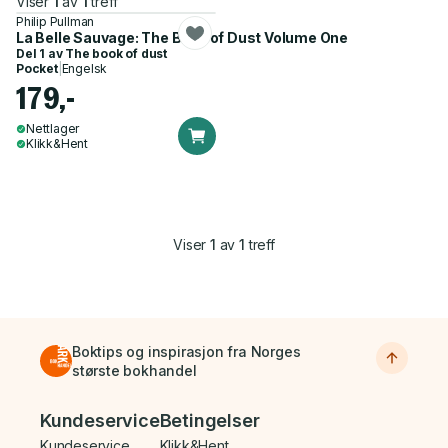
Viser
1
av
1
treff
Philip Pullman
La Belle Sauvage: The Book of Dust Volume One
Del 1 av
The book of dust
Pocket
|
Engelsk
179,-
Nettlager
Klikk&Hent
Viser
1
av
1
treff
Boktips og inspirasjon fra Norges
største bokhandel
Bunnmeny
Kundeservice
Betingelser
Kundeservice
Klikk&Hent