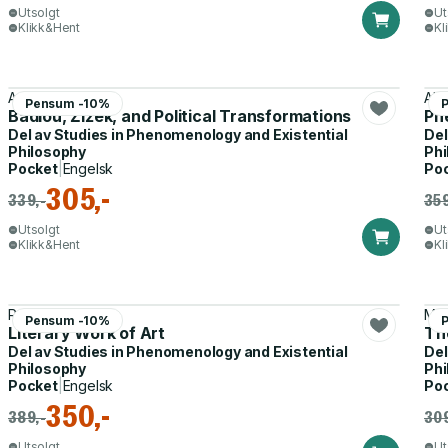
Utsolgt
Ut
Klikk&Hent
Kl
Adrian Johnston
Alf
Pensum -10%
Badiou, Žižek, and Political Transformations
Ph
Del av
Studies in Phenomenology and Existential
Del
Philosophy
Phi
Pocket
|
Engelsk
Po
305,-
339,-
359
Utsolgt
Ut
Klikk&Hent
Kl
Roman Ingarden
M. 
Pensum -10%
Literary Work of Art
Th
Del av
Studies in Phenomenology and Existential
Del
Philosophy
Phi
Pocket
|
Engelsk
Po
350,-
389,-
309
Utsolgt
Ut