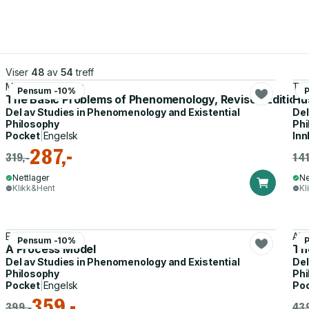
Viser
48
av
54
treff
Martin Heidegger
Tim
Pensum -10%
The Basic Problems of Phenomenology, Revised Edition
Hus
Del av
Studies in Phenomenology and Existential
Del
Philosophy
Phi
Pocket
|
Engelsk
Inn
287,-
319,-
1 4
Nettlager
Ne
Klikk&Hent
Kl
Eugene Gendlin
Alf
Pensum -10%
A Process Model
The
Del av
Studies in Phenomenology and Existential
Del
Philosophy
Phi
Pocket
|
Engelsk
Po
359,-
399,-
439