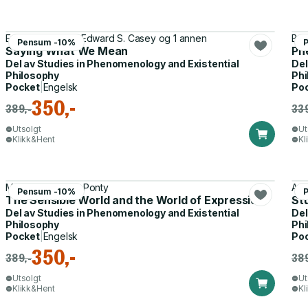
Eugene Gendlin, Edward S. Casey og 1 annen
Ber
Pensum -10%
Saying What We Mean
Ph
Del av
Studies in Phenomenology and Existential
Del
Philosophy
Phi
Pocket
|
Engelsk
Po
350,-
389,-
339
Utsolgt
Ut
Klikk&Hent
Kl
Maurice Merleau-Ponty
A. 
Pensum -10%
The Sensible World and the World of Expression
St
Del av
Studies in Phenomenology and Existential
Del
Philosophy
Phi
Pocket
|
Engelsk
Po
350,-
389,-
389
Utsolgt
Ut
Klikk&Hent
Kl