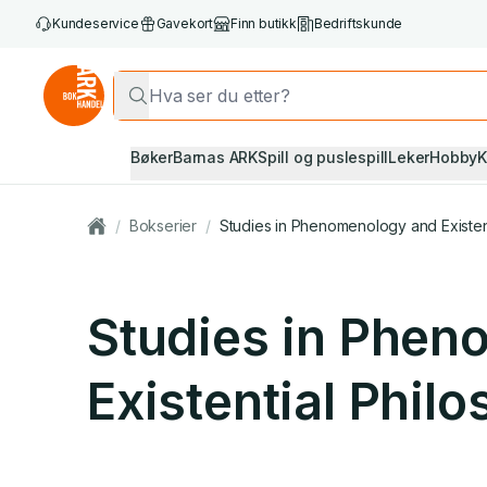
Kundeservice
Gavekort
Finn butikk
Bedriftskunde
Bøker
Barnas ARK
Spill og puslespill
Leker
Hobby
K
/
Bokserier
/
Studies in Phenomenology and Existen
Studies in Phen
Existential Phil