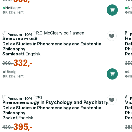
Nettlager
Ne
Klikk&Hent
Kl
Jean-Paul Sartre, R.C. McCleary og 1 annen
Bre
Pensum -10%
Selected Prose
He
Del av
Studies in Phenomenology and Existential
Del
Philosophy
Phi
Samlesett
|
Engelsk
Po
332,-
369,-
359
Utsolgt
Ut
Klikk&Hent
Kl
Herbert Spiegelberg
Alp
Pensum -10%
Phenomenology in Psychology and Psychiatry
Vi
Del av
Studies in Phenomenology and Existential
Del
Philosophy
Phi
Pocket
|
Engelsk
Po
395,-
439,-
389