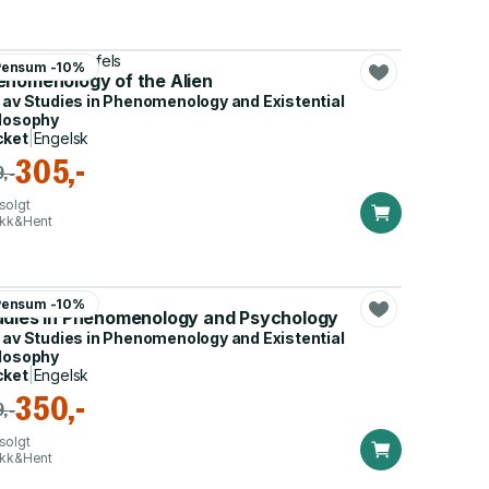
nhard Waldenfels
Pensum -10%
enomenology of the Alien
 av
Studies in Phenomenology and Existential
losophy
cket
|
Engelsk
305,-
,-
solgt
ikk&Hent
Gurwitsch
Pensum -10%
udies in Phenomenology and Psychology
 av
Studies in Phenomenology and Existential
losophy
cket
|
Engelsk
350,-
,-
solgt
ikk&Hent