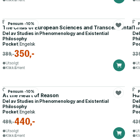
Edmund Husserl
Pau
Pensum -10%
The Crisis of European Sciences and Transcendental 
The
Del av
Studies in Phenomenology and Existential
Del
Philosophy
Phi
Pocket
|
Engelsk
Po
350,-
389,-
339
Utsolgt
Ut
Klikk&Hent
Kl
Claude Romano
Rob
Pensum -10%
At the Heart of Reason
Hu
Del av
Studies in Phenomenology and Existential
Del
Philosophy
Phi
Pocket
|
Engelsk
Po
440,-
489,-
439
Utsolgt
Ut
Klikk&Hent
Kl