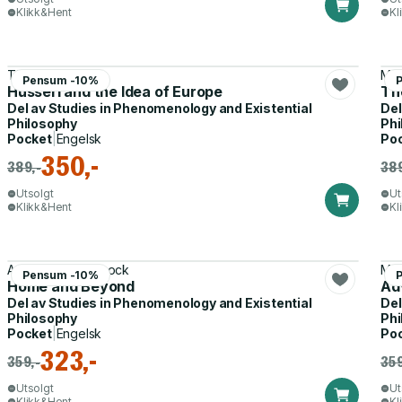
Klikk&Hent
Kl
Timo Miettinen
Mau
Pensum -10%
Husserl and the Idea of Europe
The
Del av
Studies in Phenomenology and Existential
Del
Philosophy
Phi
Pocket
|
Engelsk
Po
350,-
389,-
389
Utsolgt
Ut
Klikk&Hent
Kl
Anthony J. Steinbock
Mau
Pensum -10%
Home and Beyond
Ad
Del av
Studies in Phenomenology and Existential
Del
Philosophy
Phi
Pocket
|
Engelsk
Po
323,-
359,-
359
Utsolgt
Ut
Klikk&Hent
Kl