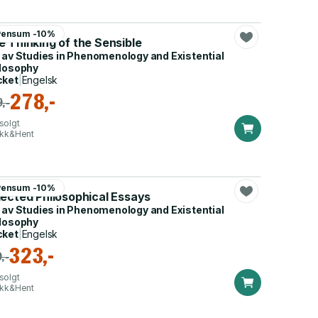
ro Carbone
Pensum -10%
 Thinking of the Sensible
 av
Studies in Phenomenology and Existential
losophy
cket
|
Engelsk
278,-
,-
solgt
ikk&Hent
eler.
Pensum -10%
lected Philosophical Essays
 av
Studies in Phenomenology and Existential
losophy
cket
|
Engelsk
323,-
,-
solgt
ikk&Hent