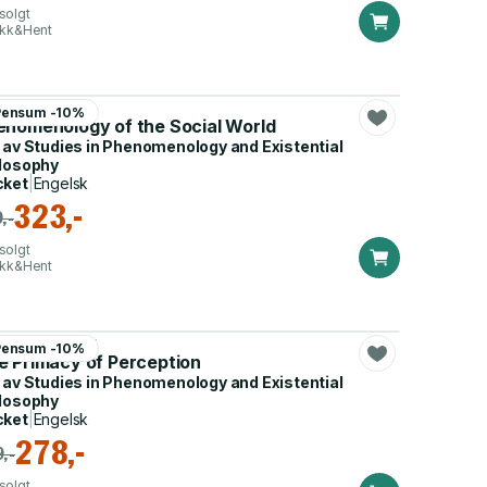
solgt
ikk&Hent
red Schutz
Pensum -10%
enomenology of the Social World
 av
Studies in Phenomenology and Existential
losophy
cket
|
Engelsk
323,-
,-
solgt
ikk&Hent
Merleau-Ponty
Pensum -10%
e Primacy of Perception
 av
Studies in Phenomenology and Existential
losophy
cket
|
Engelsk
278,-
,-
solgt