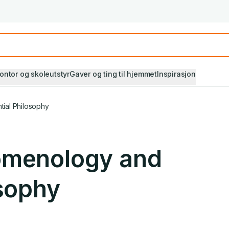
Studiestart! Alle* pensumbøker -20%
Se utvalget her
ontor og skoleutstyr
Gaver og ting til hjemmet
Inspirasjon
tial Philosophy
omenology and
osophy