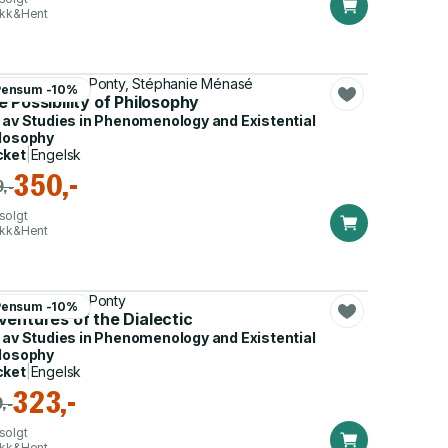
ikk&Hent
rice Merleau-Ponty, Stéphanie Ménasé
Pensum -10%
 Possibility of Philosophy
 av
Studies in Phenomenology and Existential
losophy
cket
|
Engelsk
350,-
,-
solgt
ikk&Hent
rice Merleau-Ponty
Pensum -10%
ventures of the Dialectic
 av
Studies in Phenomenology and Existential
losophy
cket
|
Engelsk
323,-
,-
solgt
ikk&Hent