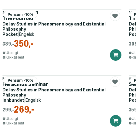
Andrew J. Mitchell
Mau
Pensum -10%
The Fourfold
The
Del av
Studies in Phenomenology and Existential
Del
Philosophy
Phi
Pocket
|
Engelsk
Po
350,-
389,-
309
Utsolgt
Ut
Klikk&Hent
Kl
Martin Heidegger
Sch
Pensum -10%
Heraclitus Seminar
Se
Del av
Studies in Phenomenology and Existential
Del
Philosophy
Phi
Innbundet
|
Engelsk
Po
269,-
299,-
359
Utsolgt
Ut
Klikk&Hent
Kl