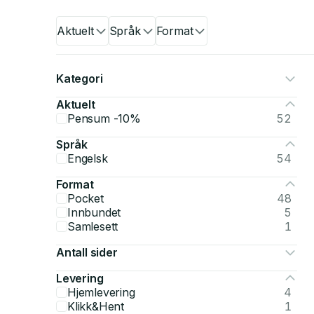
Aktuelt
Språk
Format
Kategori
Aktuelt
Pensum -10%
52
Språk
Engelsk
54
Format
Pocket
48
Innbundet
5
Samlesett
1
Antall sider
Levering
Hjemlevering
4
Klikk&Hent
1