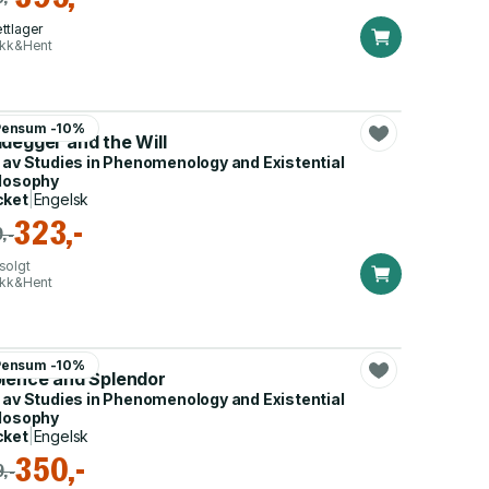
ttlager
ikk&Hent
t W. Davis
Pensum -10%
idegger and the Will
 av
Studies in Phenomenology and Existential
losophy
cket
|
Engelsk
323,-
,-
solgt
ikk&Hent
honso Lingis
Pensum -10%
olence and Splendor
 av
Studies in Phenomenology and Existential
losophy
cket
|
Engelsk
350,-
,-