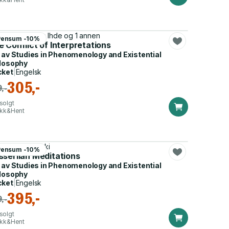
l Ricoeur, Don Ihde og 1 annen
Pensum -10%
Phenomenology
 Conflict of Interpretations
 av
Studies in Phenomenology and Existential
losophy
cket
|
Engelsk
305,-
,-
solgt
ikk&Hent
ert Sokolowski
Pensum -10%
sserlian Meditations
 av
Studies in Phenomenology and Existential
losophy
cket
|
Engelsk
395,-
,-
solgt
ikk&Hent