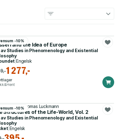
o Miettinen
Pensum -10%
serl and the Idea of Europe
 av
Studies in Phenomenology and Existential
losophy
bundet
|
Engelsk
1 277,-
19,-
ttlager
ikk&Hent
red Schutz, Thomas Luckmann
Pensum -10%
 Structures of the Life-World, Vol. 2
 av
Studies in Phenomenology and Existential
losophy
cket
|
Engelsk
395,-
,-