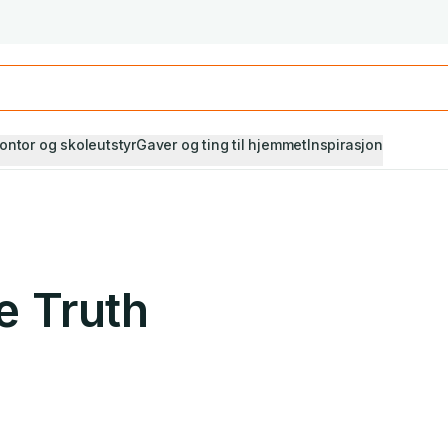
Studiestart! Alle* pensumbøker -20%
Se utvalget her
ontor og skoleutstyr
Gaver og ting til hjemmet
Inspirasjon
he Truth