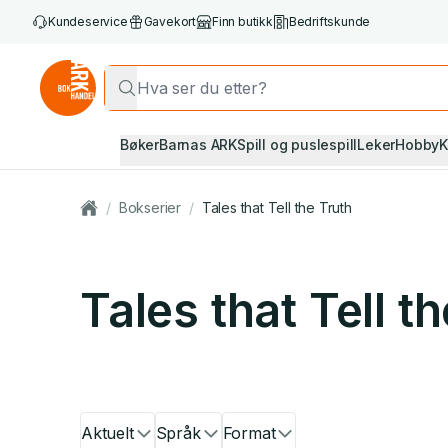
Kundeservice
Gavekort
Finn butikk
Bedriftskunde
Bøker
Barnas ARK
Spill og puslespill
Leker
Hobby
K
/
Bokserier
/
Tales that Tell the Truth
Tales that Tell t
Aktuelt
Språk
Format