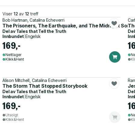
Viser
12
av
12
treff
Bob Hartman, Catalina Echeverri
Car
The Prisoners, The Earthquake, and The Midnight Song
Th
Del av
Tales that Tell the Truth
Del
Innbundet
|
Engelsk
Inn
169,-
1
Nettlager
Ne
Klikk&Hent
Kl
Alison Mitchell, Catalina Echeverri
Ran
The Storm That Stopped Storybook
Je
Del av
Tales that Tell the Truth
Del
Innbundet
|
Engelsk
Inn
169,-
1
Utsolgt
Ne
Klikk&Hent
Kl