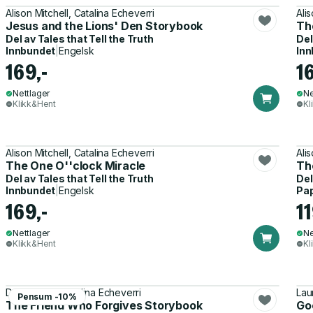
Alison Mitchell, Catalina Echeverri
Ali
Jesus and the Lions' Den Storybook
Th
Del av
Tales that Tell the Truth
Del
Innbundet
|
Engelsk
Inn
169,-
1
Nettlager
Ne
Klikk&Hent
Kl
Alison Mitchell, Catalina Echeverri
Ali
The One O''clock Miracle
Th
Del av
Tales that Tell the Truth
Del
Innbundet
|
Engelsk
Pa
169,-
11
Nettlager
Ne
Klikk&Hent
Kl
Dan DeWitt, Catalina Echeverri
Lau
Pensum -10%
The Friend Who Forgives Storybook
Go