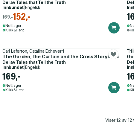
Del av
Tales that Tell the Truth
Del
Innbundet
|
Engelsk
Inn
152,-
1
169,-
Nettlager
Ne
Klikk&Hent
Kl
Carl Laferton, Catalina Echeverri
Tril
The Garden, the Curtain and the Cross Storybook
Go
Del av
Tales that Tell the Truth
Del
Innbundet
|
Engelsk
Inn
169,-
1
Nettlager
Ne
Klikk&Hent
Kl
Viser
12
av
12
t