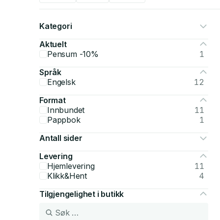
Kategori
Aktuelt
Pensum -10%
1
Språk
Engelsk
12
Format
Innbundet
11
Pappbok
1
Antall sider
Levering
Hjemlevering
11
Klikk&Hent
4
Tilgjengelighet i butikk