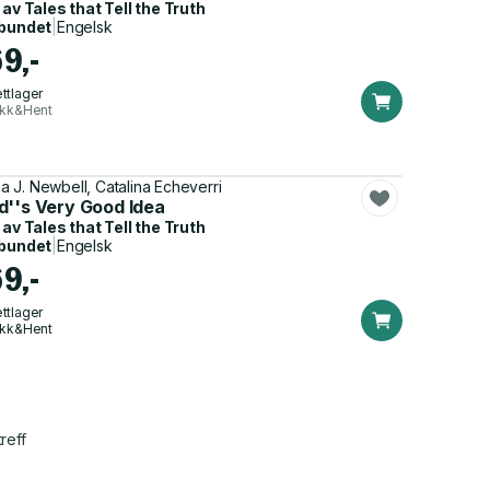
 av
Tales that Tell the Truth
bundet
|
Engelsk
69,-
ttlager
ikk&Hent
lia J. Newbell, Catalina Echeverri
d''s Very Good Idea
 av
Tales that Tell the Truth
bundet
|
Engelsk
69,-
ttlager
ikk&Hent
reff