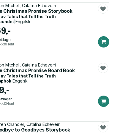
son Mitchell, Catalina Echeverri
e Christmas Promise Storybook
 av
Tales that Tell the Truth
bundet
|
Engelsk
69,-
ttlager
ikk&Hent
son Mitchell, Catalina Echeverri
e Christmas Promise Board Book
 av
Tales that Tell the Truth
ppbok
|
Engelsk
9,-
ttlager
ikk&Hent
ren Chandler, Catalina Echeverri
odbye to Goodbyes Storybook