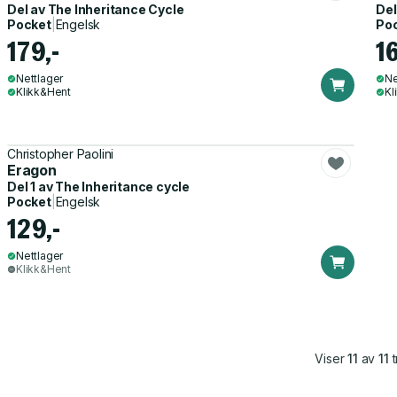
Del av
The Inheritance Cycle
Del
Pocket
|
Engelsk
Po
179,-
1
Nettlager
Ne
Klikk&Hent
Kl
Christopher Paolini
Eragon
Del 1 av
The Inheritance cycle
Pocket
|
Engelsk
129,-
Nettlager
Klikk&Hent
Viser
11
av
11
t