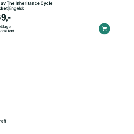
 av
The Inheritance Cycle
cket
|
Engelsk
69,-
ttlager
ikk&Hent
reff