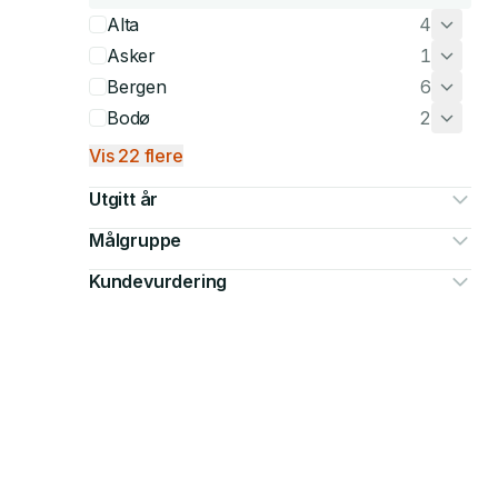
Alta
4
Asker
1
Bergen
6
Bodø
2
Vis 22 flere
Utgitt år
Målgruppe
Kundevurdering