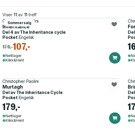
Viser
11
av
11
treff
Christopher Paolini
Chr
Sommersalg
Inheritance
Fo
Del 4 av
The Inheritance cycle
Del
Pocket
|
Engelsk
Po
107,-
1
179,-
Nettlager
Ne
Klikk&Hent
Kl
Christopher Paolini
Chr
Murtagh
Bri
Del av
The Inheritance Cycle
Del
Pocket
|
Engelsk
Po
179,-
17
Nettlager
Ne
Klikk&Hent
Kl