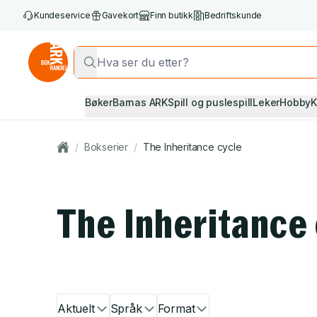
Kundeservice
Gavekort
Finn butikk
Bedriftskunde
Bøker
Barnas ARK
Spill og puslespill
Leker
Hobby
K
/
Bokserier
/
The Inheritance cycle
The Inheritance
Aktuelt
Språk
Format