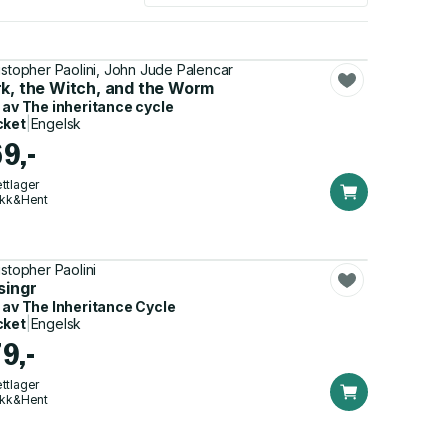
istopher Paolini, John Jude Palencar
rk, the Witch, and the Worm
 av
The inheritance cycle
cket
|
Engelsk
69,-
ttlager
ikk&Hent
istopher Paolini
singr
 av
The Inheritance Cycle
cket
|
Engelsk
9,-
ttlager
ikk&Hent