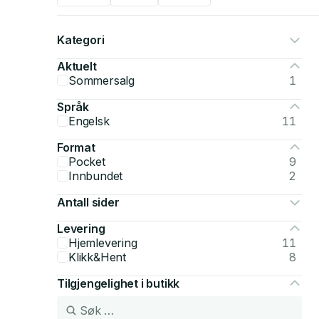
Kategori
Aktuelt
Sommersalg
1
Språk
Engelsk
11
Format
Pocket
9
Innbundet
2
Antall sider
Levering
Hjemlevering
11
Klikk&Hent
8
Tilgjengelighet i butikk