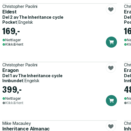
Christopher Paolini
Chr
Eldest
Er
Del 2 av
The Inheritance cycle
Del
Pocket
|
Engelsk
Po
169,-
1
Nettlager
Ne
Klikk&Hent
Kl
Christopher Paolini
Chr
Eragon
Er
Del 1 av
The Inheritance cycle
Del
Innbundet
|
Engelsk
Inn
399,-
4
Nettlager
Ne
Klikk&Hent
Kl
Mike Macauley
Chr
Inheritance Almanac
In