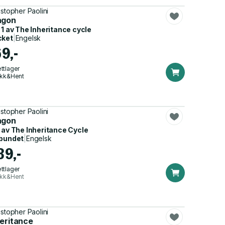
istopher Paolini
agon
 1 av
The Inheritance cycle
cket
|
Engelsk
69,-
ttlager
ikk&Hent
istopher Paolini
agon
 av
The Inheritance Cycle
bundet
|
Engelsk
89,-
ttlager
ikk&Hent
istopher Paolini
heritance