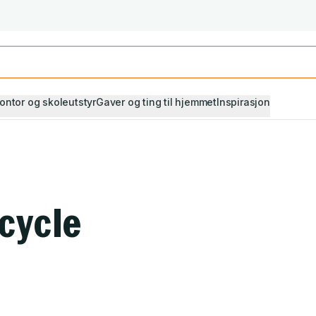
Studiestart! Alle* pensumbøker -20%
Se utvalget her
ontor og skoleutstyr
Gaver og ting til hjemmet
Inspirasjon
 cycle