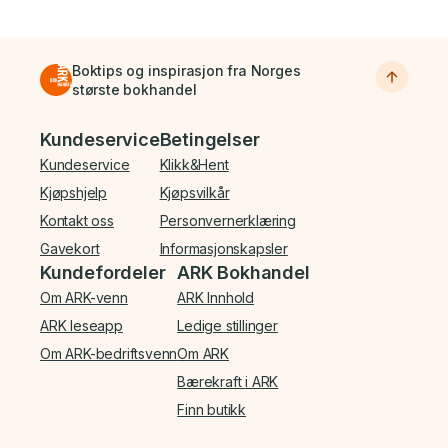
Boktips og inspirasjon fra Norges
største bokhandel
Bunnmeny
Kundeservice
Betingelser
Kundeservice
Klikk&Hent
Kjøpshjelp
Kjøpsvilkår
Kontakt oss
Personvernerklæring
Gavekort
Informasjonskapsler
Kundefordeler
ARK Bokhandel
Om ARK-venn
ARK Innhold
ARK leseapp
Ledige stillinger
Om ARK-bedriftsvenn
Om ARK
Bærekraft i ARK
Finn butikk