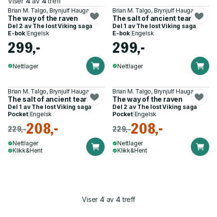
Viser
4
av
4
treff
Brian M. Talgo, Brynjulf Haugan
Brian M. Talgo, Brynjulf Haugan
The way of the raven
The salt of ancient tears
Del 2 av
The lost Viking saga
Del 1 av
The lost Viking saga
E-bok
|
Engelsk
E-bok
|
Engelsk
299,-
299,-
Nettlager
Nettlager
Brian M. Talgo, Brynjulf Haugan
Brian M. Talgo, Brynjulf Haugan
The salt of ancient tears
The way of the raven
Del 1 av
The lost Viking saga
Del 2 av
The lost Viking saga
Pocket
|
Engelsk
Pocket
|
Engelsk
208,-
208,-
229,-
229,-
Nettlager
Nettlager
Klikk&Hent
Klikk&Hent
Viser
4
av
4
treff