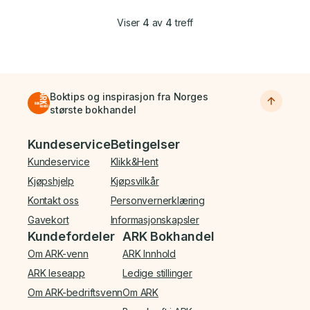
Viser
4
av
4
treff
Boktips og inspirasjon fra Norges
største bokhandel
Bunnmeny
Kundeservice
Betingelser
Kundeservice
Klikk&Hent
Kjøpshjelp
Kjøpsvilkår
Kontakt oss
Personvernerklæring
Gavekort
Informasjonskapsler
Kundefordeler
ARK Bokhandel
Om ARK-venn
ARK Innhold
ARK leseapp
Ledige stillinger
Om ARK-bedriftsvenn
Om ARK