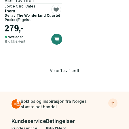
Viser
1
av
1
treff
Joyce Carol Oates
them
Del av
The Wonderland Quartet
Pocket
|
Engelsk
279,-
Nettlager
Klikk&Hent
Viser
1
av
1
treff
Boktips og inspirasjon fra Norges
største bokhandel
Bunnmeny
Kundeservice
Betingelser
Kundeservice
Klikk&Hent