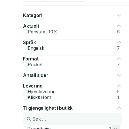
Kategori
Aktuelt
Pensum -10%
6
Språk
Engelsk
7
Format
Pocket
7
Antall sider
Levering
Hjemlevering
5
Klikk&Hent
1
Tilgjengelighet i butikk
Trondheim
1