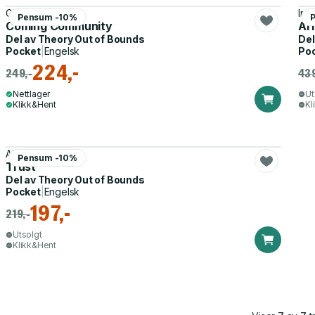
Giorgio Agamben
Ira 
Pensum -10%
Coming Community
Ar
Del av
Theory Out of Bounds
Del
Pocket
|
Engelsk
Po
224,-
249,-
439
Nettlager
Ut
Klikk&Hent
Kl
Alphonso Lingis
Pensum -10%
Trust
Del av
Theory Out of Bounds
Pocket
|
Engelsk
197,-
219,-
Utsolgt
Klikk&Hent