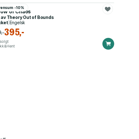
Livingston
Pensum -10%
row of Chaos
 av
Theory Out of Bounds
cket
|
Engelsk
395,-
,-
solgt
ikk&Hent