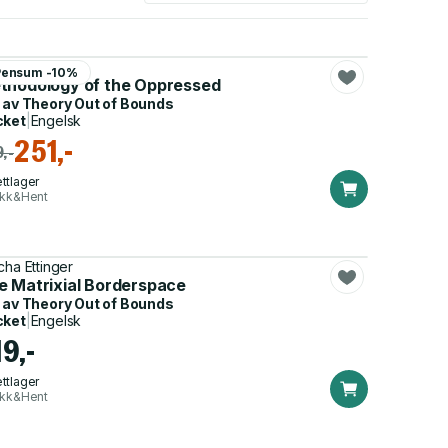
la Sandoval
Pensum -10%
thodology of the Oppressed
 av
Theory Out of Bounds
cket
|
Engelsk
251,-
,-
ttlager
ikk&Hent
cha Ettinger
e Matrixial Borderspace
 av
Theory Out of Bounds
cket
|
Engelsk
9,-
ttlager
ikk&Hent