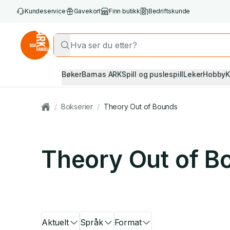
Kundeservice
Gavekort
Finn butikk
Bedriftskunde
Bøker
Barnas ARK
Spill og puslespill
Leker
Hobby
K
/
Bokserier
/
Theory Out of Bounds
Theory Out of B
Aktuelt
Språk
Format