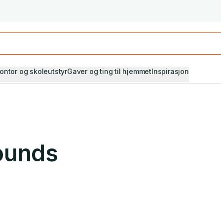
Studiestart! Alle* pensumbøker -20%
Se utvalget her
ontor og skoleutstyr
Gaver og ting til hjemmet
Inspirasjon
ounds