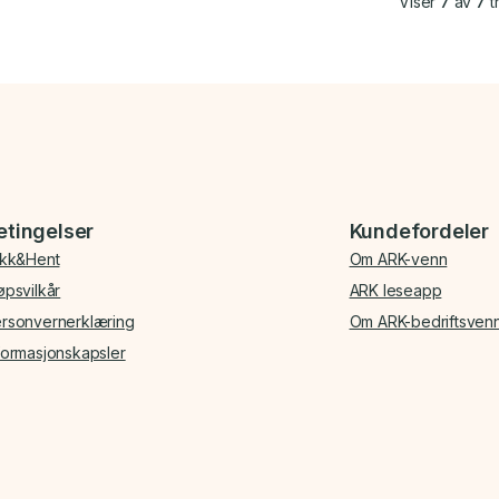
Viser
7
av
7
tr
etingelser
Kundefordeler
ikk&Hent
Om ARK-venn
øpsvilkår
ARK leseapp
rsonvernerklæring
Om ARK-bedriftsven
formasjonskapsler