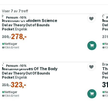
Viser
7
av
7
treff
Isabelle Stengers
Che
Pensum -10%
Invention Of Modern Science
Me
Del av
Theory Out of Bounds
Del
Pocket
|
Engelsk
Po
278,-
309,-
279
Nettlager
Ne
Klikk&Hent
Kl
Jose Gil
Bra
Pensum -10%
Metamorphoses Of The Body
Th
Del av
Theory Out Of Bounds
Del
Pocket
|
Engelsk
Po
323,-
31
359,-
Nettlager
Ne
Klikk&Hent
Kl