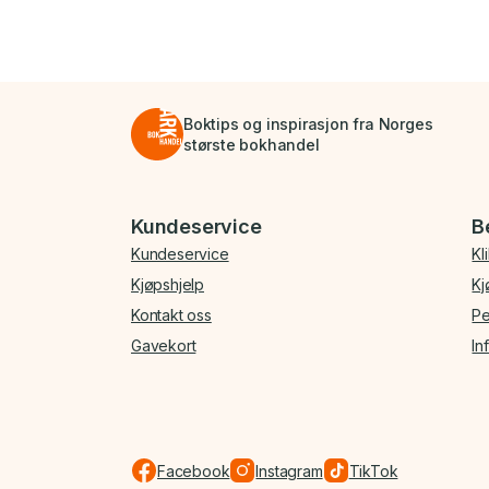
Boktips og inspirasjon fra Norges
største bokhandel
Bunnmeny
Kundeservice
B
Kundeservice
Kl
Kjøpshjelp
Kj
Kontakt oss
Pe
Gavekort
In
Facebook
Instagram
TikTok