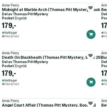
Anne Perry
Ann
Midnight at Marble Arch (Thomas Pitt Mystery, Book 28
Be
Del av
Thomas Pitt Mystery
Del
Pocket
|
Engelsk
Po
179,-
17
Nettlager
Ne
Klikk&Hent
Kl
Anne Perry
Ann
Death On Blackheath (Thomas Pitt Mystery, Book 29)
Bu
Del av
Thomas Pitt Mystery
Del
Pocket
|
Engelsk
Po
179,-
17
Nettlager
Ne
Klikk&Hent
Kl
Anne Perry
Ann
Angel Court Affair (Thomas Pitt Mystery, Book 30)
Be