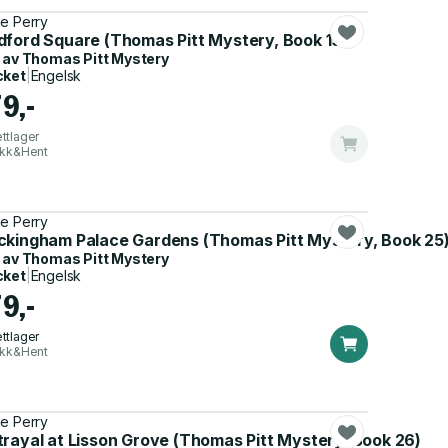
e Perry
)
dford Square (Thomas Pitt Mystery, Book 19)
 av
Thomas Pitt Mystery
cket
|
Engelsk
9,-
ttlager
ikk&Hent
e Perry
ckingham Palace Gardens (Thomas Pitt Mystery, Book 25
 av
Thomas Pitt Mystery
cket
|
Engelsk
9,-
ttlager
ikk&Hent
e Perry
trayal at Lisson Grove (Thomas Pitt Mystery, Book 26)