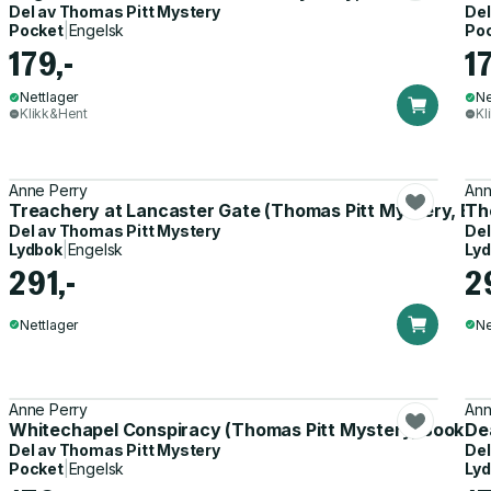
Del av
Thomas Pitt Mystery
Del
Pocket
|
Engelsk
Po
179,-
17
Nettlager
Ne
Klikk&Hent
Kl
Anne Perry
Ann
Treachery at Lancaster Gate (Thomas Pitt Mystery, Boo
Th
Del av
Thomas Pitt Mystery
Del
Lydbok
|
Engelsk
Ly
291,-
2
Nettlager
Ne
Anne Perry
Ann
Whitechapel Conspiracy (Thomas Pitt Mystery, Book 21
De
Del av
Thomas Pitt Mystery
Del
Pocket
|
Engelsk
Ly