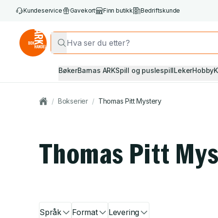
Kundeservice
Gavekort
Finn butikk
Bedriftskunde
Bøker
Barnas ARK
Spill og puslespill
Leker
Hobby
K
/
Bokserier
/
Thomas Pitt Mystery
Thomas Pitt Mys
Språk
Format
Levering