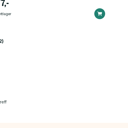
7,-
ttlager
2)
reff