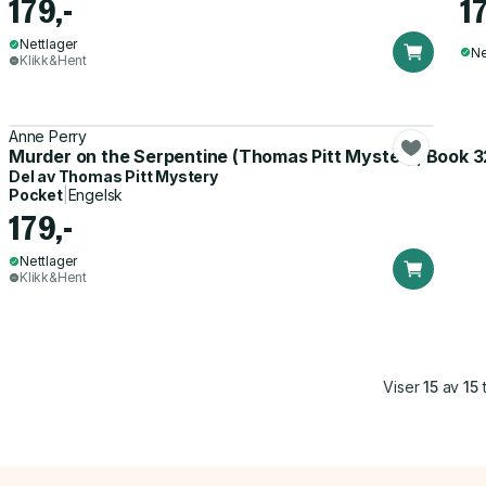
179,-
17
Nettlager
Ne
Klikk&Hent
Anne Perry
Murder on the Serpentine (Thomas Pitt Mystery, Book 3
Del av
Thomas Pitt Mystery
Pocket
|
Engelsk
179,-
Nettlager
Klikk&Hent
Viser
15
av
15
t