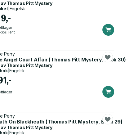
 av
Thomas Pitt Mystery
cket
|
Engelsk
9,-
ttlager
ikk&Hent
e Perry
k 31)
e Angel Court Affair (Thomas Pitt Mystery, Book 30)
 av
Thomas Pitt Mystery
dbok
|
Engelsk
91,-
ttlager
e Perry
)
ath On Blackheath (Thomas Pitt Mystery, Book 29)
 av
Thomas Pitt Mystery
dbok
|
Engelsk