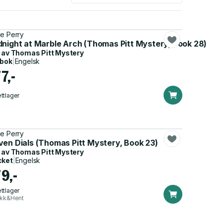
e Perry
k 31)
dnight at Marble Arch (Thomas Pitt Mystery, Book 28)
 av
Thomas Pitt Mystery
dbok
|
Engelsk
7,-
ttlager
e Perry
2)
ven Dials (Thomas Pitt Mystery, Book 23)
 av
Thomas Pitt Mystery
cket
|
Engelsk
9,-
ttlager
ikk&Hent