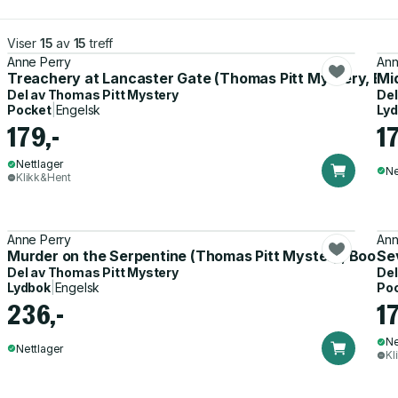
Viser
15
av
15
treff
Anne Perry
Ann
Treachery at Lancaster Gate (Thomas Pitt Mystery, Boo
Mi
Del av
Thomas Pitt Mystery
Del
Pocket
|
Engelsk
Ly
179,-
17
Nettlager
Ne
Klikk&Hent
Anne Perry
Ann
Murder on the Serpentine (Thomas Pitt Mystery, Book 3
Se
Del av
Thomas Pitt Mystery
Del
Lydbok
|
Engelsk
Po
236,-
17
Ne
Nettlager
Kl