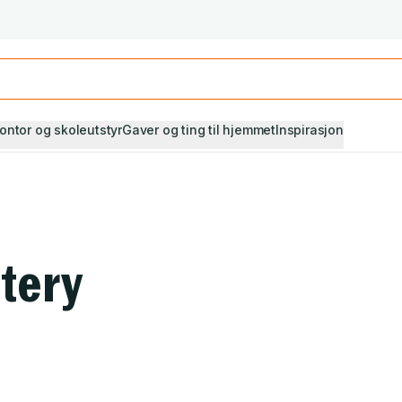
Studiestart! Alle* pensumbøker -20%
Se utvalget her
ontor og skoleutstyr
Gaver og ting til hjemmet
Inspirasjon
tery