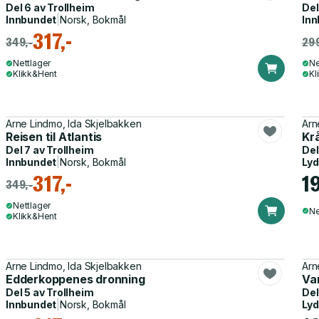
Del 6 av
Trollheim
Del
Innbundet
|
Norsk, Bokmål
Inn
317,-
349,-
299
Nettlager
Ne
Klikk&Hent
Kl
Arne Lindmo, Ida Skjelbakken
Arn
Reisen til Atlantis
Kr
Del 7 av
Trollheim
Del
Innbundet
|
Norsk, Bokmål
Ly
317,-
1
349,-
Nettlager
Ne
Klikk&Hent
Arne Lindmo, Ida Skjelbakken
Arn
Edderkoppenes dronning
Va
Del 5 av
Trollheim
Del
Innbundet
|
Norsk, Bokmål
Ly