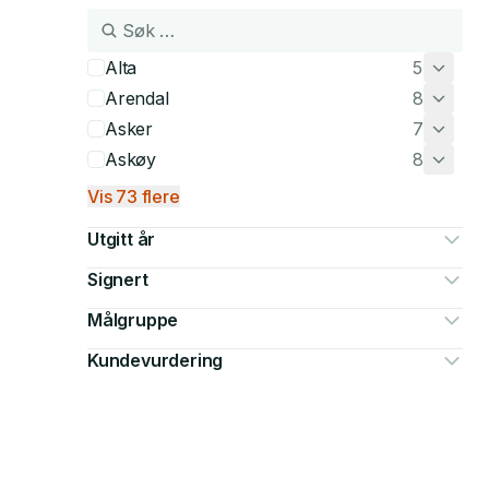
Alta
5
Arendal
8
Asker
7
Askøy
8
Vis 73 flere
Utgitt år
Signert
Målgruppe
Kundevurdering