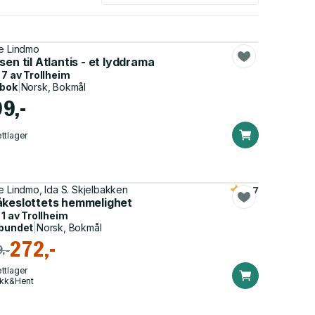
e Lindmo
sen til Atlantis - et lyddrama
 7 av
Trollheim
dbok
|
Norsk, Bokmål
99,-
ttlager
e Lindmo, Ida S. Skjelbakken
4.7
åkeslottets hemmelighet
 1 av
Trollheim
bundet
|
Norsk, Bokmål
272,-
,-
ttlager
ikk&Hent