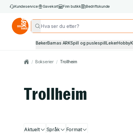
Kundeservice
Gavekort
Finn butikk
Bedriftskunde
Bøker
Barnas ARK
Spill og puslespill
Leker
Hobby
K
/
Bokserier
/
Trollheim
Trollheim
Aktuelt
Språk
Format