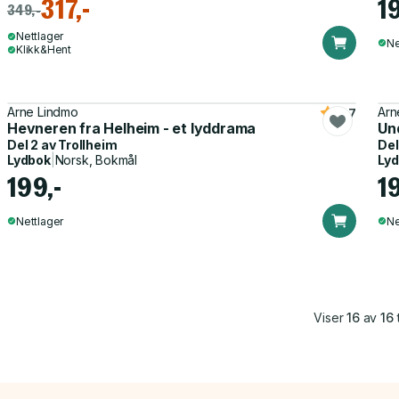
317,-
1
349,-
Nettlager
Ne
Klikk&Hent
Arne Lindmo
Arn
4.7
Hevneren fra Helheim - et lyddrama
Un
Del 2 av
Trollheim
Del
Lydbok
|
Norsk, Bokmål
Ly
199,-
1
Nettlager
Ne
Viser
16
av
16
t