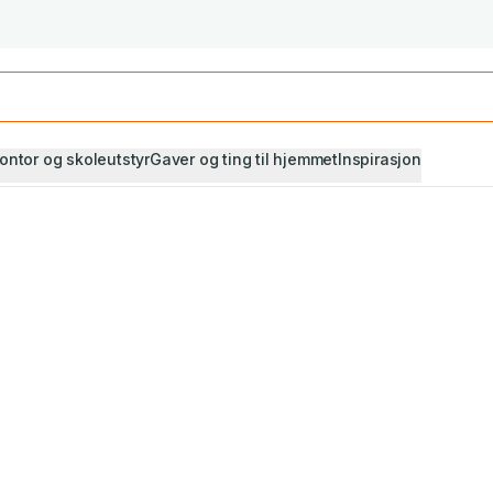
Studiestart! Alle* pensumbøker -20%
Se utvalget her
ontor og skoleutstyr
Gaver og ting til hjemmet
Inspirasjon