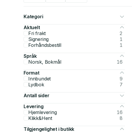
Kategori
Aktuelt
Fri frakt
2
Signering
1
Forhåndsbestill
1
Språk
Norsk, Bokmål
16
Format
Innbundet
9
Lydbok
7
Antall sider
Levering
Hjemlevering
16
Klikk&Hent
8
Tilgjengelighet i butikk