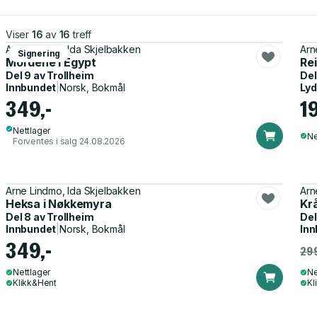
Viser
16
av
16
treff
Arne Lindmo, Ida Skjelbakken
Arn
Signering
Mordene i Egypt
Rei
Del 9 av
Trollheim
Del
Innbundet
|
Norsk, Bokmål
Ly
349,-
1
Nettlager
Ne
Forventes i salg 24.08.2026
Arne Lindmo, Ida Skjelbakken
Arn
Heksa i Nøkkemyra
Kr
Del 8 av
Trollheim
Del
Innbundet
|
Norsk, Bokmål
Inn
349,-
299
Nettlager
Ne
Klikk&Hent
Kl