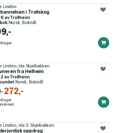
e Lindmo
bannelsen i Trollskog
 6 av
Trollheim
dbok
|
Norsk, Bokmål
99,-
ttlager
e Lindmo, Ida Skjelbakken
vneren fra Helheim
 2 av
Trollheim
bundet
|
Norsk, Bokmål
272,-
,-
ttlager
ikk&Hent
e Lindmo, Ida S. Skjelbakken
derjordisk oppdrag