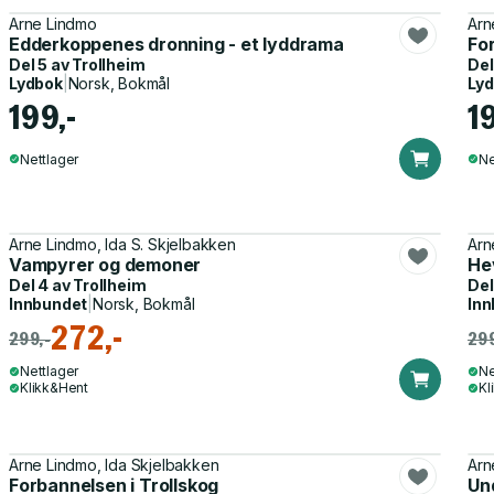
Arne Lindmo
Arn
Edderkoppenes dronning - et lyddrama
For
Del 5 av
Trollheim
Del
Lydbok
|
Norsk, Bokmål
Ly
199,-
1
Nettlager
Ne
Arne Lindmo, Ida S. Skjelbakken
Arn
Vampyrer og demoner
He
Del 4 av
Trollheim
Del
Innbundet
|
Norsk, Bokmål
Inn
272,-
299,-
299
Nettlager
Ne
Klikk&Hent
Kl
Arne Lindmo, Ida Skjelbakken
Arn
Forbannelsen i Trollskog
Un