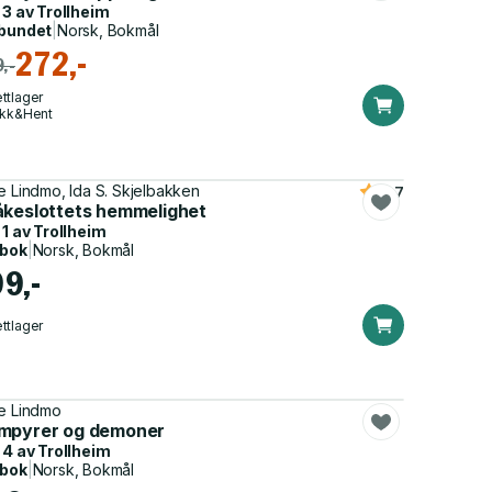
 3 av
Trollheim
bundet
|
Norsk, Bokmål
272,-
,-
ttlager
ikk&Hent
e Lindmo, Ida S. Skjelbakken
4.7
åkeslottets hemmelighet
 1 av
Trollheim
dbok
|
Norsk, Bokmål
99,-
ttlager
e Lindmo
mpyrer og demoner
 4 av
Trollheim
dbok
|
Norsk, Bokmål