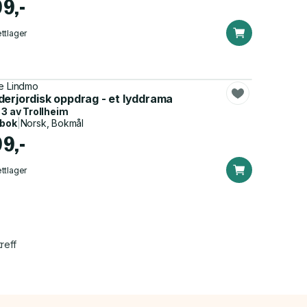
99,-
ttlager
e Lindmo
derjordisk oppdrag - et lyddrama
 3 av
Trollheim
dbok
|
Norsk, Bokmål
99,-
ttlager
reff