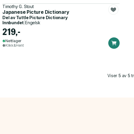
Timothy G. Stout
Japanese Picture Dictionary
Del av
Tuttle Picture Dictionary
Innbundet
|
Engelsk
219,-
Nettlager
Klikk&Hent
Viser
5
av
5
tr