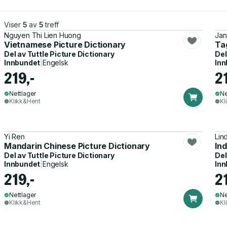
Viser
5
av
5
treff
Nguyen Thi Lien Huong
Jan
Vietnamese Picture Dictionary
Ta
Del av
Tuttle Picture Dictionary
Del
Innbundet
|
Engelsk
Inn
219,-
2
Nettlager
Ne
Klikk&Hent
Kl
Yi Ren
Lin
Mandarin Chinese Picture Dictionary
Ind
Del av
Tuttle Picture Dictionary
Del
Innbundet
|
Engelsk
Inn
219,-
2
Nettlager
Ne
Klikk&Hent
Kl