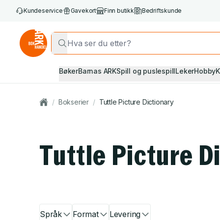
Kundeservice
Gavekort
Finn butikk
Bedriftskunde
Bøker
Barnas ARK
Spill og puslespill
Leker
Hobby
K
/
Bokserier
/
Tuttle Picture Dictionary
Tuttle Picture D
Språk
Format
Levering