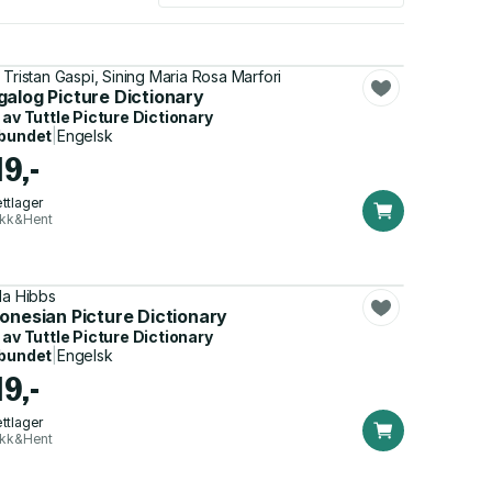
 Tristan Gaspi, Sining Maria Rosa Marfori
galog Picture Dictionary
 av
Tuttle Picture Dictionary
bundet
|
Engelsk
19,-
ttlager
ikk&Hent
da Hibbs
onesian Picture Dictionary
 av
Tuttle Picture Dictionary
bundet
|
Engelsk
19,-
ttlager
ikk&Hent