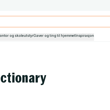
Studiestart! Alle* pensumbøker -20%
Se utvalget her
ontor og skoleutstyr
Gaver og ting til hjemmet
Inspirasjon
ictionary