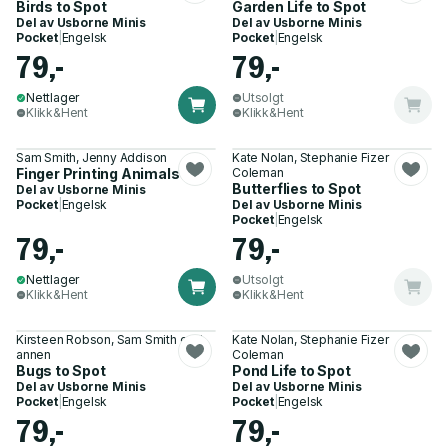
Birds to Spot
Garden Life to Spot
Del av
Usborne Minis
Del av
Usborne Minis
Pocket
|
Engelsk
Pocket
|
Engelsk
79,-
79,-
Nettlager
Utsolgt
Klikk&Hent
Klikk&Hent
Sam Smith, Jenny Addison
Kate Nolan, Stephanie Fizer
Finger Printing Animals
Coleman
Butterflies to Spot
Del av
Usborne Minis
Pocket
|
Engelsk
Del av
Usborne Minis
Pocket
|
Engelsk
79,-
79,-
Nettlager
Utsolgt
Klikk&Hent
Klikk&Hent
Kirsteen Robson, Sam Smith og 1
Kate Nolan, Stephanie Fizer
annen
Coleman
Bugs to Spot
Pond Life to Spot
Del av
Usborne Minis
Del av
Usborne Minis
Pocket
|
Engelsk
Pocket
|
Engelsk
79,-
79,-