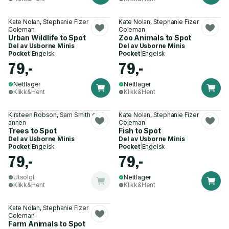
Kate Nolan, Stephanie Fizer
Kate Nolan, Stephanie Fizer
Coleman
Coleman
Urban Wildlife to Spot
Zoo Animals to Spot
Del av
Usborne Minis
Del av
Usborne Minis
Pocket
|
Engelsk
Pocket
|
Engelsk
79,-
79,-
Nettlager
Nettlager
Klikk&Hent
Klikk&Hent
Kirsteen Robson, Sam Smith og 1
Kate Nolan, Stephanie Fizer
annen
Coleman
Trees to Spot
Fish to Spot
Del av
Usborne Minis
Del av
Usborne Minis
Pocket
|
Engelsk
Pocket
|
Engelsk
79,-
79,-
Utsolgt
Nettlager
Klikk&Hent
Klikk&Hent
Kate Nolan, Stephanie Fizer
Coleman
Farm Animals to Spot