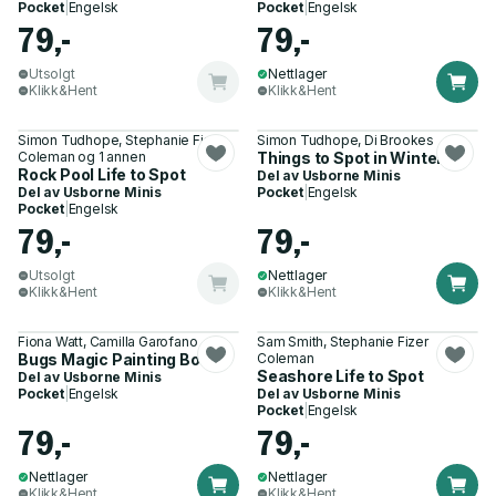
Pocket
|
Engelsk
Pocket
|
Engelsk
79,-
79,-
Utsolgt
Nettlager
Klikk&Hent
Klikk&Hent
Simon Tudhope, Stephanie Fizer
Simon Tudhope, Di Brookes
Coleman og 1 annen
Things to Spot in Winter
Rock Pool Life to Spot
Del av
Usborne Minis
Del av
Usborne Minis
Pocket
|
Engelsk
Pocket
|
Engelsk
79,-
79,-
Utsolgt
Nettlager
Klikk&Hent
Klikk&Hent
Fiona Watt, Camilla Garofano
Sam Smith, Stephanie Fizer
Bugs Magic Painting Book
Coleman
Seashore Life to Spot
Del av
Usborne Minis
Pocket
|
Engelsk
Del av
Usborne Minis
Pocket
|
Engelsk
79,-
79,-
Nettlager
Nettlager
Klikk&Hent
Klikk&Hent