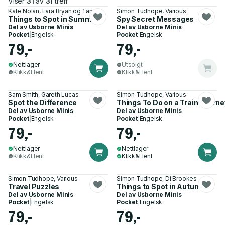
Viser
31
av
31
treff
Kate Nolan, Lara Bryan og 1 annen
Simon Tudhope, Various
Things to Spot in Summer
Spy Secret Messages
Del av
Usborne Minis
Del av
Usborne Minis
Pocket
|
Engelsk
Pocket
|
Engelsk
79,-
79,-
Nettlager
Utsolgt
Klikk&Hent
Klikk&Hent
Sam Smith, Gareth Lucas
Simon Tudhope, Various
Spot the Difference
Things To Do on a Train Journe
Del av
Usborne Minis
Del av
Usborne Minis
Pocket
|
Engelsk
Pocket
|
Engelsk
79,-
79,-
Nettlager
Nettlager
Klikk&Hent
Klikk&Hent
Simon Tudhope, Various
Simon Tudhope, Di Brookes
Travel Puzzles
Things to Spot in Autumn
Del av
Usborne Minis
Del av
Usborne Minis
Pocket
|
Engelsk
Pocket
|
Engelsk
79,-
79,-