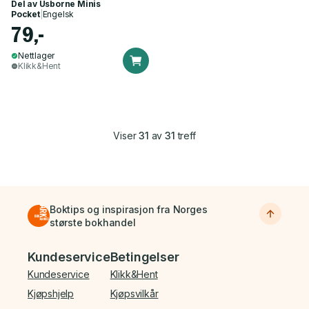
Del av
Usborne Minis
Pocket
|
Engelsk
79,-
Nettlager
Klikk&Hent
Viser
31
av
31
treff
Boktips og inspirasjon fra Norges
største bokhandel
Bunnmeny
Kundeservice
Betingelser
Kundeservice
Klikk&Hent
Kjøpshjelp
Kjøpsvilkår