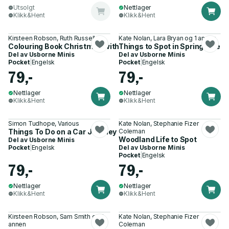
Utsolgt
Nettlager
Klikk&Hent
Klikk&Hent
Kirsteen Robson, Ruth Russell
Kate Nolan, Lara Bryan og 1 annen
Colouring Book Christmas with rub-down transfers
Things to Spot in Springtime
Del av
Usborne Minis
Del av
Usborne Minis
Pocket
|
Engelsk
Pocket
|
Engelsk
79,-
79,-
Nettlager
Nettlager
Klikk&Hent
Klikk&Hent
Simon Tudhope, Various
Kate Nolan, Stephanie Fizer
Things To Do on a Car Journey
Coleman
Woodland Life to Spot
Del av
Usborne Minis
Pocket
|
Engelsk
Del av
Usborne Minis
Pocket
|
Engelsk
79,-
79,-
Nettlager
Nettlager
Klikk&Hent
Klikk&Hent
Kirsteen Robson, Sam Smith og 1
Kate Nolan, Stephanie Fizer
annen
Coleman