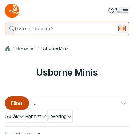
/
Bokserier
/
Usborne Minis
Usborne Minis
Filter
Språk
Format
Levering