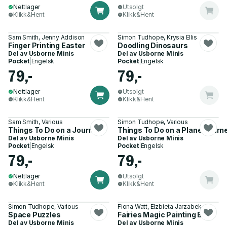
Nettlager
Utsolgt
Klikk&Hent
Klikk&Hent
Sam Smith, Jenny Addison
Simon Tudhope, Krysia Ellis
Finger Printing Easter
Doodling Dinosaurs
Del av
Usborne Minis
Del av
Usborne Minis
Pocket
|
Engelsk
Pocket
|
Engelsk
79,-
79,-
Nettlager
Utsolgt
Klikk&Hent
Klikk&Hent
Sam Smith, Various
Simon Tudhope, Various
Things To Do on a Journey
Things To Do on a Plane Journ
Del av
Usborne Minis
Del av
Usborne Minis
Pocket
|
Engelsk
Pocket
|
Engelsk
79,-
79,-
Nettlager
Utsolgt
Klikk&Hent
Klikk&Hent
Simon Tudhope, Various
Fiona Watt, Elzbieta Jarzabek
Space Puzzles
Fairies Magic Painting Book
Del av
Usborne Minis
Del av
Usborne Minis