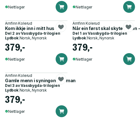
Nettlager
Nettlager
Arnfinn Kolerud
Arnfinn Kolerud
Kom ikkje inn i mitt hus
Når ein først skal skyte nokon 
Del 2 av
Vassbygda-trilogien
Del 1 av
Vassbygda-trilogien
Lydbok
|
Norsk, Nynorsk
Lydbok
|
Norsk, Nynorsk
379,-
379,-
Nettlager
Nettlager
Arnfinn Kolerud
Gamle menn i syningom - roman
Del 3 av
Vassbygda-trilogien
Lydbok
|
Norsk, Nynorsk
379,-
Nettlager