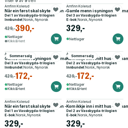
Viser
9
av
9
treff
Arnfinn Kolerud
Arnfinn Kolerud
Når ein først skal skyte nokon - første roman av tre
Gamle menn i syningom - rom
Del 1 av
Vassbygda-trilogien
Del 3 av
Vassbygda-trilogien
Innbundet
|
Norsk, Nynorsk
E-bok
|
Norsk, Nynorsk
390,-
329,-
429,-
Nettlager
Nettlager
Klikk&Hent
Arnfinn Kolerud
Arnfinn Kolerud
Sommersalg
Sommersalg
Gamle menn i syningom - roman
Kom ikkje inn i mitt hus - roma
Del 3 av
Vassbygda-trilogien
Del 2 av
Vassbygda-trilogien
Innbundet
|
Norsk, Nynorsk
Innbundet
|
Norsk, Nynorsk
172,-
172,-
429,-
429,-
Nettlager
Nettlager
Klikk&Hent
Klikk&Hent
Arnfinn Kolerud
Arnfinn Kolerud
Når ein først skal skyte nokon - første roman av tre
Kom ikkje inn i mitt hus - roma
Del 1 av
Vassbygda-trilogien
Del 2 av
Vassbygda-trilogien
E-bok
|
Norsk, Nynorsk
E-bok
|
Norsk, Nynorsk
329,-
329,-