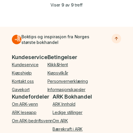
Viser
9
av
9
treff
Boktips og inspirasjon fra Norges
største bokhandel
Bunnmeny
Kundeservice
Betingelser
Kundeservice
Klikk&Hent
Kjøpshjelp
Kjøpsvilkår
Kontakt oss
Personvernerklæring
Gavekort
Informasjonskapsler
Kundefordeler
ARK Bokhandel
Om ARK-venn
ARK Innhold
ARK leseapp
Ledige stillinger
Om ARK-bedriftsvenn
Om ARK
Bærekraft i ARK