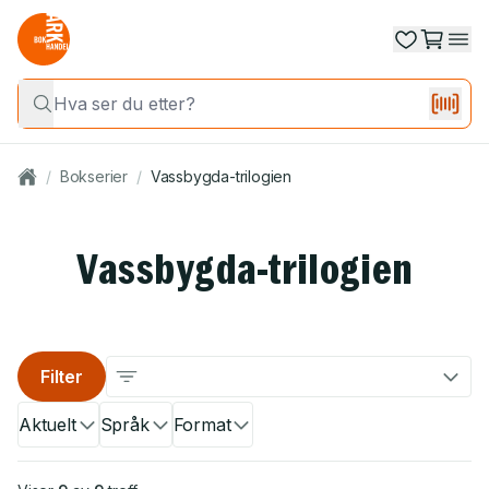
/
Bokserier
/
Vassbygda-trilogien
Vassbygda-trilogien
Filter
Aktuelt
Språk
Format