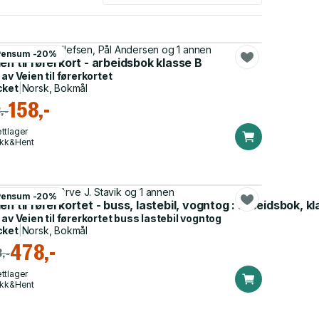
e Kristin B. Tollefsen, Pål Andersen og 1 annen
Pensum -20%
en til førerkort - arbeidsbok klasse B
 av
Veien til førerkortet
cket
|
Norsk, Bokmål
158,-
,-
ttlager
ikk&Hent
k Lysenstøen, Arve J. Stavik og 1 annen
Pensum -20%
k, klasse C,CE,D og DE
en til førerkortet - buss, lastebil, vogntog : arbeidsbok, k
 av
Veien til førerkortet buss lastebil vogntog
cket
|
Norsk, Bokmål
478,-
,-
ttlager
ikk&Hent