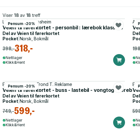
Viser
18
av
18
treff
Lena Jeanette Fossheim
Ann
Pensum -20%
Veien til førerkortet - personbil : lærebok klasse B
Vei
Del av
Veien til førerkortet
Del
Pocket
|
Norsk, Bokmål
Po
318,-
398,-
198
Nettlager
Ne
Klikk&Hent
Kl
Erik Lysenstøen, Trond T. Reklame
Eri
Pensum -20%
Veien til førerkortet - buss - lastebil - vongtog : lærebo
Vei
Del av
Veien til førerkortet
Del
Pocket
|
Norsk, Bokmål
Po
599,-
749,-
598
Nettlager
Ne
Klikk&Hent
Kl