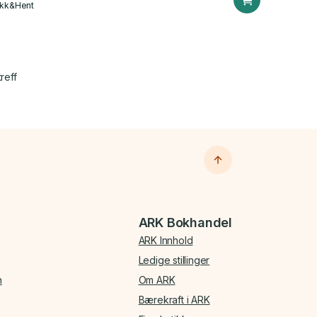
ikk&Hent
reff
ARK Bokhandel
ARK Innhold
Ledige stillinger
n
Om ARK
Bærekraft i ARK