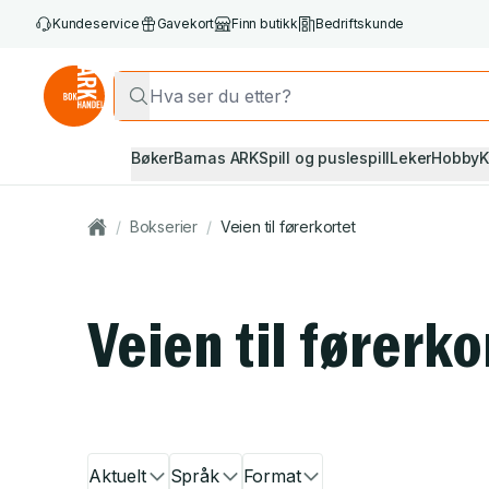
Kundeservice
Gavekort
Finn butikk
Bedriftskunde
Bøker
Barnas ARK
Spill og puslespill
Leker
Hobby
K
/
Bokserier
/
Veien til førerkortet
Veien til førerko
Aktuelt
Språk
Format