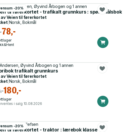
 Harry Svendsen, Øyvind Årbogen og 1 annen
Pensum -20%
en til førerkortet - trafikalt grunnkurs : spørsmålsbok
 av
Veien til førerkortet
cket
|
Norsk, Bokmål
78,-
-
ttlager
ikk&Hent
 Andersen, Øyvind Årbogen og 1 annen
ribok trafikalt grunnkurs
 av
Veien til førerkortet
cket
|
Norsk, Bokmål
180,-
,-
ttlager
rventes i salg 10.08.2026
e Kristin B. Tollefsen
Pensum -20%
og BE
en til førerkortet - traktor : lærebok klasse T