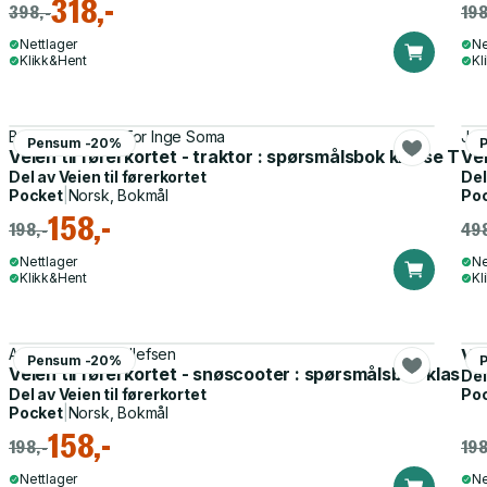
318,-
398,-
198
Nettlager
Ne
Klikk&Hent
Kl
Bernt Oldernes, Tor Inge Soma
Jar
Pensum -20%
Veien til førerkortet - traktor : spørsmålsbok klasse T
Vei
Del av
Veien til førerkortet
Del
Pocket
|
Norsk, Bokmål
Po
158,-
198,-
498
Nettlager
Ne
Klikk&Hent
Kl
Anne Kristin B. Tollefsen
Vei
Pensum -20%
Veien til førerkortet - snøscooter : spørsmålsbok klasse
Del
Del av
Veien til førerkortet
Po
Pocket
|
Norsk, Bokmål
158,-
198,-
198
Nettlager
Ne