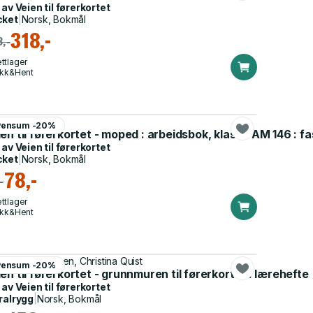
 av
Veien til førerkortet
cket
|
Norsk, Bokmål
318,-
,-
ttlager
ikk&Hent
rn-Erik Moen
Pensum -20%
en til førerkortet - moped : arbeidsbok, klasse AM 146 : fa
 av
Veien til førerkortet
cket
|
Norsk, Bokmål
78,-
-
ttlager
ikk&Hent
rid B. Thomassen, Christina Quist
Pensum -20%
C1E
en til førerkortet - grunnmuren til førerkortet : lærehefte
 av
Veien til førerkortet
ralrygg
|
Norsk, Bokmål