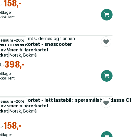
158,-
,-
ttlager
ikk&Hent
le Nermark, Bernt Oldernes og 1 annen
Pensum -20%
en til førerkortet - snøscooter
 av
Veien til førerkortet
cket
|
Norsk, Bokmål
398,-
,-
ttlager
ikk&Hent
en til førerkortet - lett lastebil : spørsmålsbok klasse C1
Pensum -20%
 S
 av
Veien til førerkortet
cket
|
Norsk, Bokmål
158,-
,-
ttlager