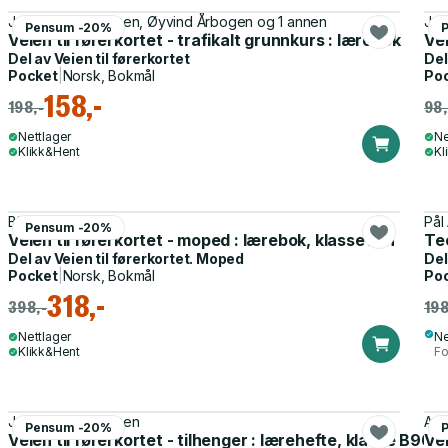
Jan Harry Svendsen, Øyvind Årbogen og 1 annen
Jan
Pensum -20%
Veien til førerkortet - trafikalt grunnkurs : lærebok
Vei
Del av
Veien til førerkortet
Del
Pocket
|
Norsk, Bokmål
Po
158,-
198,-
98,
Nettlager
Ne
Klikk&Hent
Kl
Bjørn-Erik Moen
Pål
Pensum -20%
Veien til førerkortet - moped : lærebok, klasse AM
Teo
Del av
Veien til førerkortet. Moped
Del
Pocket
|
Norsk, Bokmål
Po
318,-
398,-
198
Nettlager
Ne
Klikk&Hent
Fo
Jan Harry Svendsen
Ann
Pensum -20%
Veien til førerkortet - tilhenger : lærehefte, klasse B96 
Vei