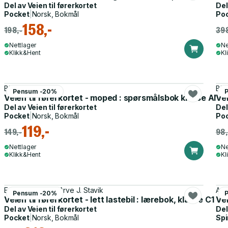
Del av
Veien til førerkortet
Del
Pocket
|
Norsk, Bokmål
Po
158,-
198,-
398
Nettlager
Ne
Klikk&Hent
Kl
Bjørn-Erik Moen
Bjø
Pensum -20%
Veien til førerkortet - moped : spørsmålsbok klasse AM
Vei
Del av
Veien til førerkortet
Del
Pocket
|
Norsk, Bokmål
Po
119,-
149,-
98,
Nettlager
Ne
Klikk&Hent
Kl
Erik Lysenstøen, Arve J. Stavik
Ast
Pensum -20%
Veien til førerkortet - lett lastebil : lærebok, klasse C1 & 
Vei
Del av
Veien til førerkortet
Del
Pocket
|
Norsk, Bokmål
Spi