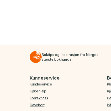
Boktips og inspirasjon fra Norges
største bokhandel
Bunnmeny
Kundeservice
B
Kundeservice
Kl
Kjøpshjelp
Kj
Kontakt oss
Pe
Gavekort
In