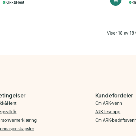
Klikk&Hent
Kl
Viser
18
av
18
t
etingelser
Kundefordeler
ikk&Hent
Om ARK-venn
øpsvilkår
ARK leseapp
rsonvernerklæring
Om ARK-bedriftsven
formasjonskapsler