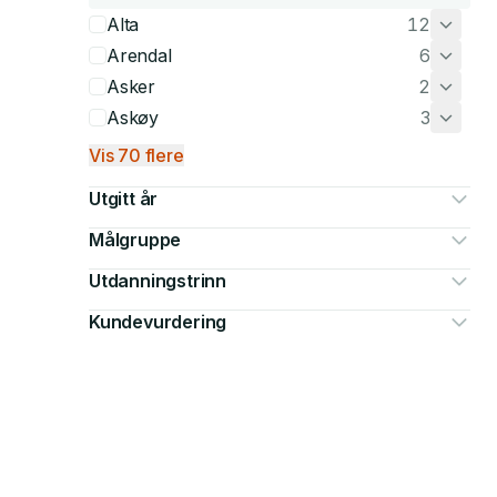
Alta
12
Arendal
6
Asker
2
Askøy
3
Vis 70 flere
Utgitt år
Målgruppe
Utdanningstrinn
Kundevurdering