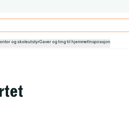
Studiestart! Alle* pensumbøker -20%
Se utvalget her
ontor og skoleutstyr
Gaver og ting til hjemmet
Inspirasjon
rtet