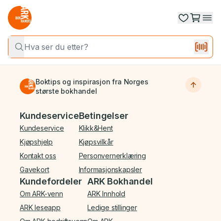
Boktips og inspirasjon fra Norges
største bokhandel
Bunnmeny
Kundeservice
Betingelser
Kundeservice
Klikk&Hent
Kjøpshjelp
Kjøpsvilkår
Kontakt oss
Personvernerklæring
Gavekort
Informasjonskapsler
Kundefordeler
ARK Bokhandel
Om ARK-venn
ARK Innhold
ARK leseapp
Ledige stillinger