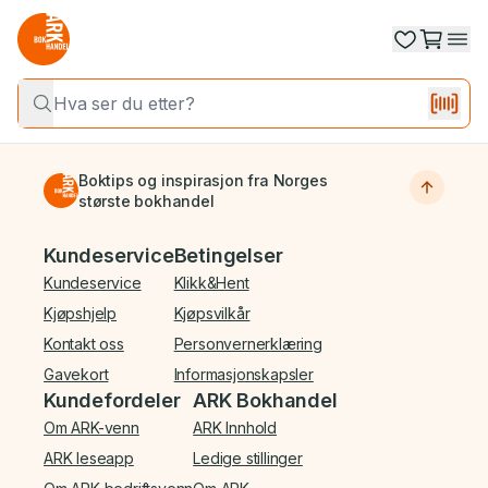
Boktips og inspirasjon fra Norges
største bokhandel
Bunnmeny
Kundeservice
Betingelser
Kundeservice
Klikk&Hent
Kjøpshjelp
Kjøpsvilkår
Kontakt oss
Personvernerklæring
Gavekort
Informasjonskapsler
Kundefordeler
ARK Bokhandel
Om ARK-venn
ARK Innhold
ARK leseapp
Ledige stillinger