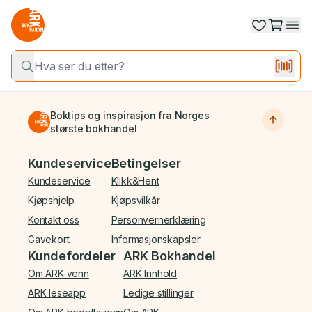
Boktips og inspirasjon fra Norges
største bokhandel
Bunnmeny
Kundeservice
Betingelser
Kundeservice
Klikk&Hent
Kjøpshjelp
Kjøpsvilkår
Kontakt oss
Personvernerklæring
Gavekort
Informasjonskapsler
Kundefordeler
ARK Bokhandel
Om ARK-venn
ARK Innhold
ARK leseapp
Ledige stillinger