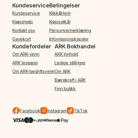
Bunnmeny
Kundeservice
Betingelser
Kundeservice
Klikk&Hent
Kjøpshjelp
Kjøpsvilkår
Kontakt oss
Personvernerklæring
Gavekort
Informasjonskapsler
Kundefordeler
ARK Bokhandel
Om ARK-venn
ARK Innhold
ARK leseapp
Ledige stillinger
Om ARK-bedriftsvenn
Om ARK
Bærekraft i ARK
Finn butikk
Facebook
Instagram
TikTok