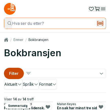
/
Emner
/
Bokbransjen
Bokbransjen
Filter
Aktuelt
Språk
Format
Viser
14
av
14
treff
Henrik H. Langeland
Marian Keyes
Sommersalg
Francis Meyers lidenskap
En sak har minst tre sider