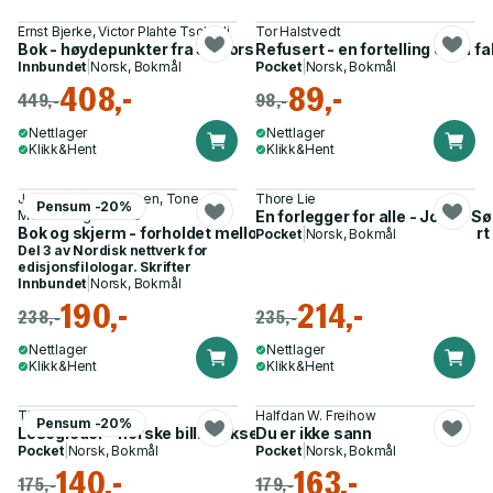
Ernst Bjerke, Victor Plahte Tschudi
Tor Halstvedt
Bok - høydepunkter fra 33 norske boksamlinger
Refusert - en fortelling om å 
Innbundet
|
Norsk, Bokmål
Pocket
|
Norsk, Bokmål
408,-
89,-
449,-
98,-
Nettlager
Nettlager
Klikk&Hent
Klikk&Hent
Jon Gunnar Jørgensen, Tone
Thore Lie
Pensum -20%
Modalsli og 2 andre
En forlegger for alle - Johan S
Bok og skjerm - forholdet mellom bokbasert og digitalt basert
Pocket
|
Norsk, Bokmål
Del 3 av
Nordisk nettverk for
edisjonsfilologar. Skrifter
Innbundet
|
Norsk, Bokmål
190,-
214,-
238,-
235,-
Nettlager
Nettlager
Klikk&Hent
Klikk&Hent
Thore Lie
Halfdan W. Freihow
Pensum -20%
Lesegleder - norske billigbokserier – en oversikt
Du er ikke sann
Pocket
|
Norsk, Bokmål
Pocket
|
Norsk, Bokmål
140,-
163,-
175,-
179,-