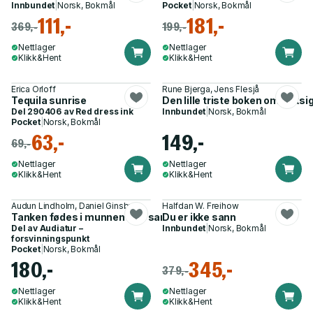
Innbundet
|
Norsk, Bokmål
Pocket
|
Norsk, Bokmål
111,-
181,-
369,-
199,-
Nettlager
Nettlager
Klikk&Hent
Klikk&Hent
Erica Orloff
Rune Bjerga, Jens Flesjå
Tequila sunrise
Den lille triste boken om boks
Del 290406 av
Red dress ink
Innbundet
|
Norsk, Bokmål
Pocket
|
Norsk, Bokmål
63,-
149,-
69,-
Nettlager
Nettlager
Klikk&Hent
Klikk&Hent
Audun Lindholm, Daniel Ginsby
Halfdan W. Freihow
Tanken fødes i munnen - en samtale over fire dager
Du er ikke sann
Del av
Audiatur –
Innbundet
|
Norsk, Bokmål
forsvinningspunkt
Pocket
|
Norsk, Bokmål
180,-
345,-
379,-
Nettlager
Nettlager
Klikk&Hent
Klikk&Hent