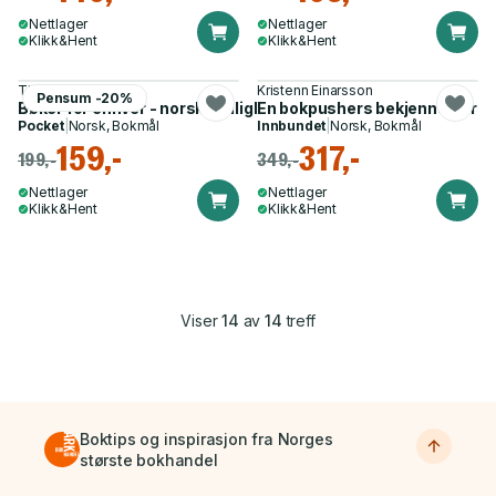
Nettlager
Nettlager
Klikk&Hent
Klikk&Hent
Thore Lie
Kristenn Einarsson
Pensum -20%
Bøker for enhver - norske billigbokserier 1886-1961
En bokpushers bekjennelser
Pocket
|
Norsk, Bokmål
Innbundet
|
Norsk, Bokmål
159,-
317,-
199,-
349,-
Nettlager
Nettlager
Klikk&Hent
Klikk&Hent
Viser
14
av
14
treff
Boktips og inspirasjon fra Norges
største bokhandel