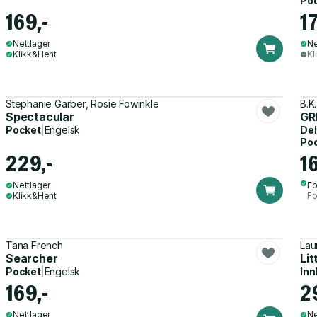
Po
169,-
17
Nettlager
Ne
Klikk&Hent
Kl
Stephanie Garber, Rosie Fowinkle
B.K
Spectacular
GR
Pocket
|
Engelsk
Del
Po
229,-
1
Nettlager
Fo
Klikk&Hent
Fo
Tana French
Lau
Searcher
Lit
Pocket
|
Engelsk
Inn
169,-
2
Nettlager
Ne