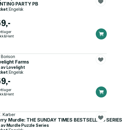
NTING PARTY PB
cket
|
Engelsk
69,-
ttlager
ikk&Hent
. Borison
velight Farms
 av
Lovelight
cket
|
Engelsk
69,-
ttlager
ikk&Hent
T. Karber
rry Murdle: THE SUNDAY TIMES BESTSELLING SERIES
 av
Murdle Puzzle Series