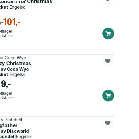
Concert for Christmas
cket
|
Engelsk
101,-
,-
ttlager
ikk&Hent
co Coco Wyo
zy Christmas
 av
Coco Wyo
cket
|
Engelsk
9,-
ttlager
ikk&Hent
ry Pratchett
gfather
 av
Discworld
bundet
|
Engelsk