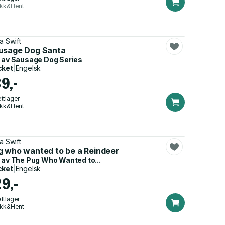
ikk&Hent
a Swift
usage Dog Santa
 av
Sausage Dog Series
cket
|
Engelsk
9,-
ttlager
ikk&Hent
a Swift
g who wanted to be a Reindeer
 av
The Pug Who Wanted to...
cket
|
Engelsk
29,-
ttlager
ikk&Hent