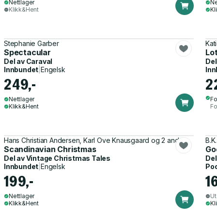
Nettlager
Ne
Klikk&Hent
Kl
Stephanie Garber
Kat
Spectacular
Lo
Del av
Caraval
Del
Innbundet
|
Engelsk
Inn
249,-
2
Nettlager
Fo
Klikk&Hent
Fo
Hans Christian Andersen, Karl Ove Knausgaard og 2 andre
B.K
Scandinavian Christmas
Goo
Del av
Vintage Christmas Tales
Del
Innbundet
|
Engelsk
Po
199,-
1
Nettlager
Ut
Klikk&Hent
Kl