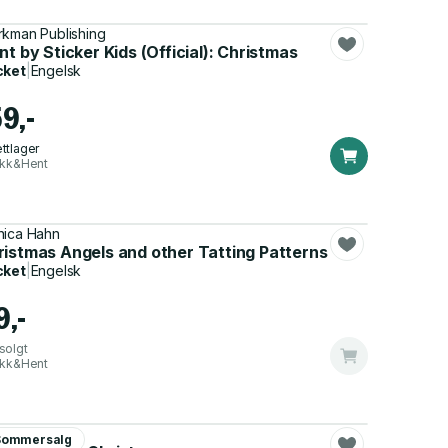
kman Publishing
nt by Sticker Kids (Official): Christmas
cket
|
Engelsk
9,-
ttlager
ikk&Hent
ica Hahn
ristmas Angels and other Tatting Patterns
cket
|
Engelsk
9,-
solgt
ikk&Hent
en Hawkins
Sommersalg