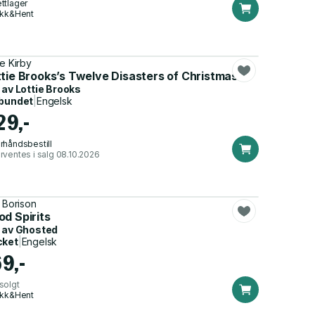
ttlager
ikk&Hent
ie Kirby
ttie Brooks’s Twelve Disasters of Christmas
 av
Lottie Brooks
bundet
|
Engelsk
29,-
rhåndsbestill
rventes i salg 08.10.2026
. Borison
d Spirits
 av
Ghosted
cket
|
Engelsk
69,-
solgt
ikk&Hent