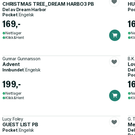
CHRISTMAS TREE_DREAM HARBO3 PB
HU
Del av
Dream Harbor
Po
Pocket
|
Engelsk
169,-
1
Nettlager
Ne
Klikk&Hent
Kl
Gunnar Gunnarsson
B.K
Advent
Lo
Innbundet
|
Engelsk
Del
Po
199,-
1
Nettlager
Ne
Klikk&Hent
Kl
Lucy Foley
G. 
GUEST LIST PB
Me
Pocket
|
Engelsk
Del