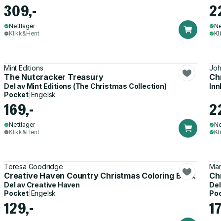
309,-
2
Nettlager
Ne
Klikk&Hent
Kl
Mint Editions
Joh
The Nutcracker Treasury
Ch
Del av
Mint Editions (The Christmas Collection)
Inn
Pocket
|
Engelsk
169,-
2
Nettlager
Ne
Klikk&Hent
Kl
Teresa Goodridge
Mar
Creative Haven Country Christmas Coloring Book
Ch
Del av
Creative Haven
Del
Pocket
|
Engelsk
Po
129,-
17