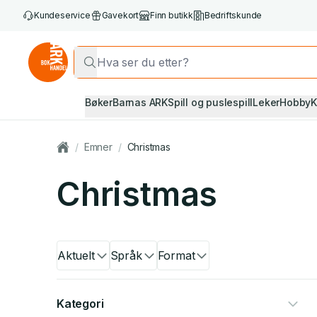
Kundeservice
Gavekort
Finn butikk
Bedriftskunde
Bøker
Barnas ARK
Spill og puslespill
Leker
Hobby
K
/
Emner
/
Christmas
Christmas
Aktuelt
Språk
Format
Kategori