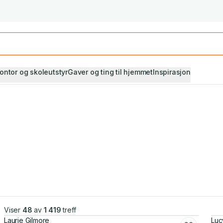
Studiestart! Alle* pensumbøker -20%
Se utvalget her
ontor og skoleutstyr
Gaver og ting til hjemmet
Inspirasjon
Viser
48
av
1 419
treff
Laurie Gilmore
Luc