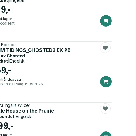
cket
|
Engelsk
9,-
ttlager
ikk&Hent
. Borison
IM TIDINGS_GHOSTED2 EX PB
 av
Ghosted
cket
|
Engelsk
69,-
rhåndsbestill
rventes i salg 15.09.2026
ra Ingalls Wilder
tle House on the Prairie
bundet
|
Engelsk
99,-
ttlager