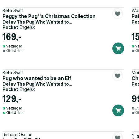
Bella Swift
Wor
Peggy the Pug''s Christmas Collection
Pai
Del av
The Pug Who Wanted to...
Po
Pocket
|
Engelsk
169,-
15
Nettlager
Ne
Klikk&Hent
Kl
Bella Swift
Mon
Pug who wanted to be an Elf
Ch
Del av
The Pug Who Wanted to...
Po
Pocket
|
Engelsk
129,-
9
Nettlager
Ut
Klikk&Hent
Kl
Richard Osman
Hel