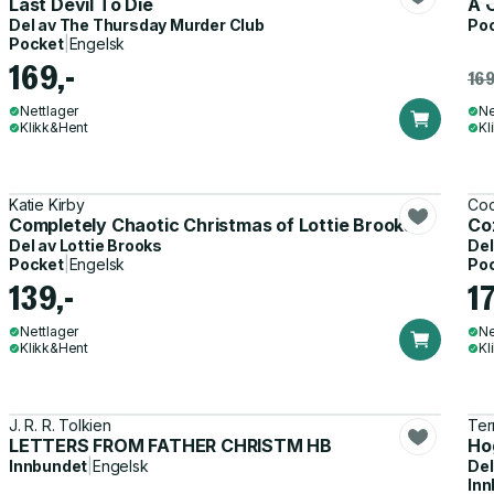
Last Devil To Die
A 
Del av
The Thursday Murder Club
Po
Pocket
|
Engelsk
169,-
169
Nettlager
Ne
Klikk&Hent
Kl
Katie Kirby
Co
Completely Chaotic Christmas of Lottie Brooks
Co
Del av
Lottie Brooks
Del
Pocket
|
Engelsk
Po
139,-
17
Nettlager
Ne
Klikk&Hent
Kl
J. R. R. Tolkien
Ter
LETTERS FROM FATHER CHRISTM HB
Ho
Innbundet
|
Engelsk
Del
Inn