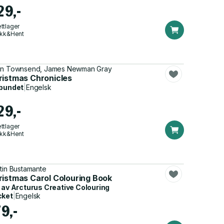
29,-
ttlager
ikk&Hent
n Townsend, James Newman Gray
ristmas Chronicles
bundet
|
Engelsk
29,-
ttlager
ikk&Hent
tin Bustamante
ristmas Carol Colouring Book
 av
Arcturus Creative Colouring
cket
|
Engelsk
9,-