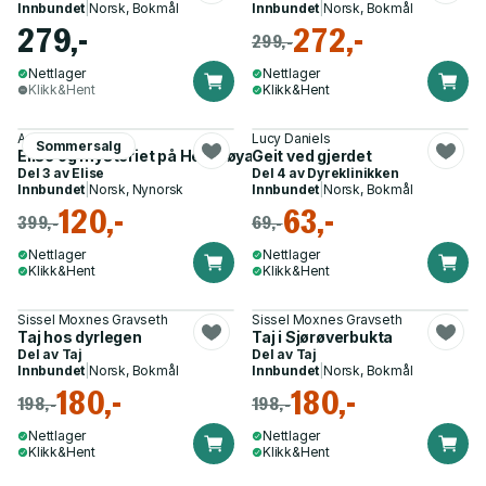
Innbundet
|
Norsk, Bokmål
Innbundet
|
Norsk, Bokmål
279,-
272,-
299,-
Nettlager
Nettlager
Klikk&Hent
Klikk&Hent
Anne Viken
Lucy Daniels
Sommersalg
Elise og mysteriet på Hesteøya - roman
Geit ved gjerdet
Del 3 av
Elise
Del 4 av
Dyreklinikken
Innbundet
|
Norsk, Nynorsk
Innbundet
|
Norsk, Bokmål
120,-
63,-
399,-
69,-
Nettlager
Nettlager
Klikk&Hent
Klikk&Hent
Sissel Moxnes Gravseth
Sissel Moxnes Gravseth
Taj hos dyrlegen
Taj i Sjørøverbukta
Del av
Taj
Del av
Taj
Innbundet
|
Norsk, Bokmål
Innbundet
|
Norsk, Bokmål
180,-
180,-
198,-
198,-
Nettlager
Nettlager
Klikk&Hent
Klikk&Hent