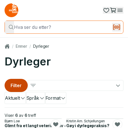
/
Emner
/
Dyrleger
Dyrleger
Filter
Aktuelt
Språk
Format
Viser
6
av
6
treff
Bjørn Loe
Kristin Am. Schjellungen
Glimt fra et langt veterinærliv - om Bjørnar Bergeton Loe
Gøy i dyrlegepraksis?