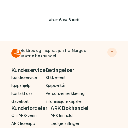
Viser
6
av
6
treff
Boktips og inspirasjon fra Norges
største bokhandel
Bunnmeny
Kundeservice
Betingelser
Kundeservice
Klikk&Hent
Kjøpshjelp
Kjøpsvilkår
Kontakt oss
Personvernerklæring
Gavekort
Informasjonskapsler
Kundefordeler
ARK Bokhandel
Om ARK-venn
ARK Innhold
ARK leseapp
Ledige stillinger