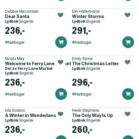
Debbie Macomber
Elin Hilderbrand
Dear Santa
Winter Storms
Lydbok
|
Engelsk
Lydbok
|
Engelsk
236,-
291,-
Nettlager
Nettlager
Nicola May
Emily Stone
Welcome to Ferry Lane Market
The Christmas Letter
Del av
Ferry Lane Market
Lydbok
|
Engelsk
Lydbok
|
Engelsk
236,-
296,-
Nettlager
Nettlager
Isla Gordon
Heidi Stephens
A Winter in Wonderland
The Only Way Is Up
Lydbok
|
Engelsk
Lydbok
|
Engelsk
236,-
260,-