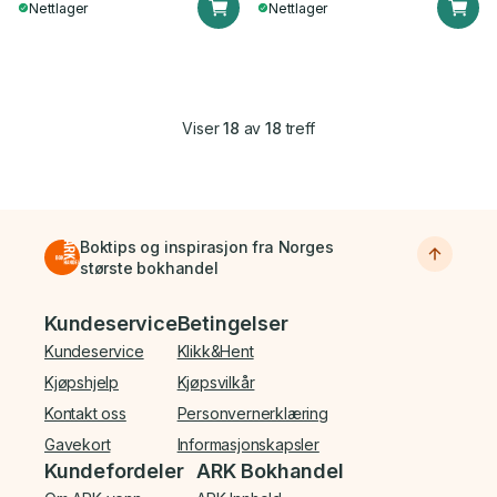
Nettlager
Nettlager
Viser
18
av
18
treff
Boktips og inspirasjon fra Norges
største bokhandel
Bunnmeny
Kundeservice
Betingelser
Kundeservice
Klikk&Hent
Kjøpshjelp
Kjøpsvilkår
Kontakt oss
Personvernerklæring
Gavekort
Informasjonskapsler
Kundefordeler
ARK Bokhandel