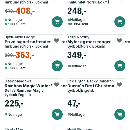
Innbundet
|
Norsk, Bokmål
Innbundet
|
Norsk, Bokmål
408,-
248,-
449,-
Nettlager
Nettlager
Klikk&Hent
Klikk&Hent
Bjørn-Arvid Bagge
Terje Nordby
En velsignet søttendes - historien og historier om den bergen
Myter og merkedager
Innbundet
|
Norsk, Bokmål
Lydbok
|
Norsk, Bokmål
363,-
349,-
399,-
Nettlager
Nettlager
Klikk&Hent
Daisy Meadows
Enid Blyton, Becky Cameron
Rainbow Magic Winter Wonderland Collection
Bunny's First Christmas
Del av
Rainbow Magic
Lydbok
|
Engelsk
Lydbok
|
Engelsk
225,-
47,-
Nettlager
Nettlager
Nicola May
Heidi Stephens