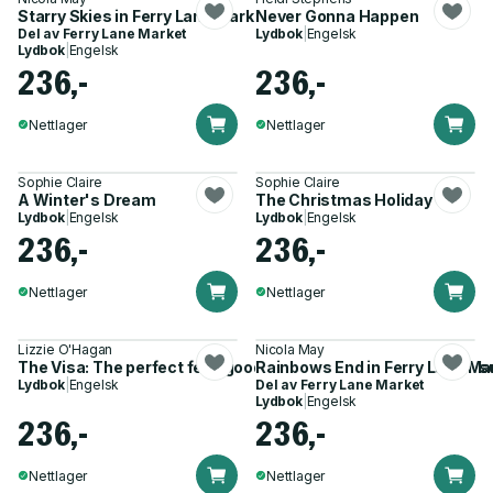
Starry Skies in Ferry Lane Market
Never Gonna Happen
Del av
Ferry Lane Market
Lydbok
|
Engelsk
Lydbok
|
Engelsk
236,-
236,-
Nettlager
Nettlager
Sophie Claire
Sophie Claire
A Winter's Dream
The Christmas Holiday
Lydbok
|
Engelsk
Lydbok
|
Engelsk
236,-
236,-
Nettlager
Nettlager
Lizzie O'Hagan
Nicola May
The Visa: The perfect feel-good romcom to curl up with this
Rainbows End in Ferry Lane Ma
Lydbok
|
Engelsk
Del av
Ferry Lane Market
Lydbok
|
Engelsk
236,-
236,-
Nettlager
Nettlager