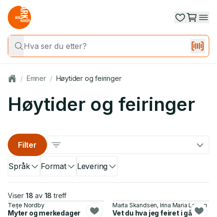
/
Emner
/
Høytider og feiringer
Høytider og feiringer
Filter
Språk
Format
Levering
Viser
18
av
18
treff
Terje Nordby
Marta Skandsen, Irina Maria Larsen
Myter og merkedager
Vet du hva jeg feiret i går?