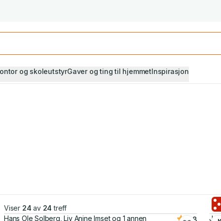
Studiestart! Alle* pensumbøker -20%
Se utvalget her
ontor og skoleutstyr
Gaver og ting til hjemmet
Inspirasjon
Viser
24
av
24
treff
Hans Ole Solberg, Liv Anine Imset og 1 annen
Joh
4.8