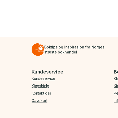
Boktips og inspirasjon fra Norges
største bokhandel
Bunnmeny
Kundeservice
B
Kundeservice
Kl
Kjøpshjelp
Kj
Kontakt oss
Pe
Gavekort
In