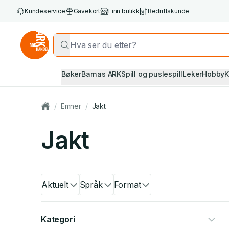
Kundeservice
Gavekort
Finn butikk
Bedriftskunde
Bøker
Barnas ARK
Spill og puslespill
Leker
Hobby
K
/
Emner
/
Jakt
Jakt
Aktuelt
Språk
Format
Kategori