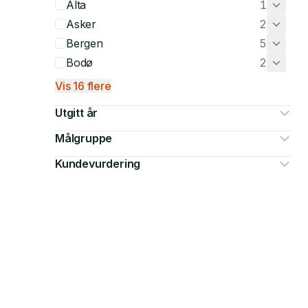
Alta
1
Asker
2
Bergen
5
Bodø
2
Vis 16 flere
Utgitt år
Målgruppe
Kundevurdering