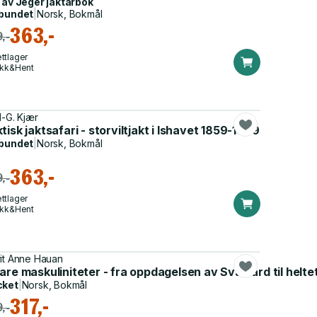
 av
Jeger jaktårbok
bundet
|
Norsk, Bokmål
363,-
,-
ttlager
ikk&Hent
l-G. Kjær
tisk jaktsafari - storviltjakt i Ishavet 1859-1909
bundet
|
Norsk, Bokmål
363,-
,-
ttlager
ikk&Hent
it Anne Hauan
are maskuliniteter - fra oppdagelsen av Svalbard til helte
cket
|
Norsk, Bokmål
317,-
,-