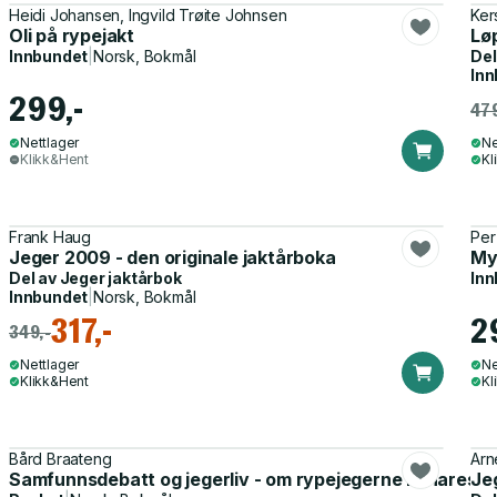
Heidi Johansen, Ingvild Trøite Johnsen
Ker
Oli på rypejakt
Lø
Innbundet
|
Norsk, Bokmål
Del
Inn
299,-
479
Nettlager
Ne
Klikk&Hent
Kl
Frank Haug
Per
Jeger 2009 - den originale jaktårboka
My
Del av
Jeger jaktårbok
Inn
Innbundet
|
Norsk, Bokmål
317,-
2
349,-
Nettlager
Ne
Klikk&Hent
Kl
Bård Braateng
Arn
Samfunnsdebatt og jegerliv - om rypejegerne i "Harestua"
Jeg