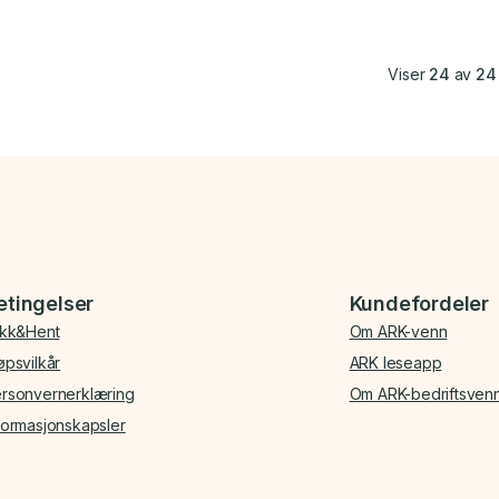
Viser
24
av
24
etingelser
Kundefordeler
ikk&Hent
Om ARK-venn
øpsvilkår
ARK leseapp
rsonvernerklæring
Om ARK-bedriftsven
formasjonskapsler