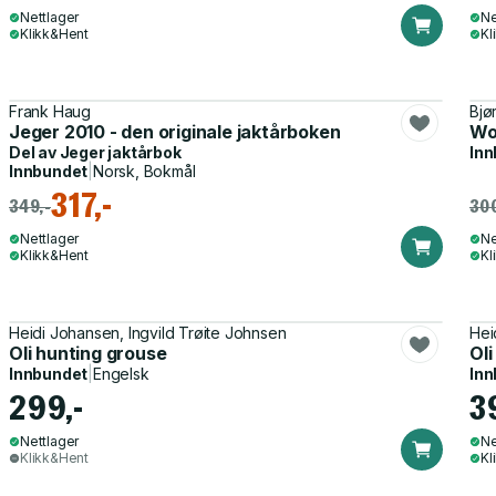
Nettlager
Ne
Klikk&Hent
Kl
Frank Haug
Bjø
Jeger 2010 - den originale jaktårboken
Wo
Del av
Jeger jaktårbok
Inn
Innbundet
|
Norsk, Bokmål
317,-
349,-
300
Nettlager
Ne
Klikk&Hent
Kl
Heidi Johansen, Ingvild Trøite Johnsen
Hei
Oli hunting grouse
Oli
Innbundet
|
Engelsk
Inn
299,-
3
Nettlager
Ne
Klikk&Hent
Kl