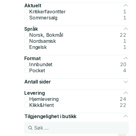
Aktuelt
Kritikerfavoritter
1
Sommersalg
1
Språk
Norsk, Bokmål
22
Nordsamisk
1
Engelsk
1
Format
Innbundet
20
Pocket
4
Antall sider
Levering
Hjemlevering
24
Klikk&Hent
22
Tilgjengelighet i butikk