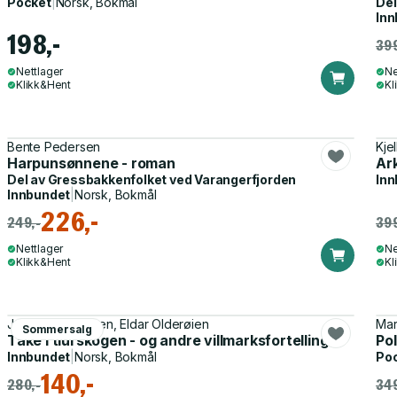
Pocket
|
Norsk, Bokmål
Del
Inn
198,-
399
Nettlager
Ne
Klikk&Hent
Kl
Bente Pedersen
Kjel
Harpunsønnene - roman
Ark
Del av
Gressbakkenfolket ved Varangerfjorden
Inn
Innbundet
|
Norsk, Bokmål
226,-
249,-
399
Nettlager
Ne
Klikk&Hent
Kl
Johnny Bergersen, Eldar Olderøien
Mar
Sommersalg
Tåke i tiurskogen - og andre villmarksfortellinger
Pol
Innbundet
|
Norsk, Bokmål
Po
140,-
280,-
349