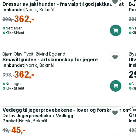
K
Dressur av jakthunder - fra valp til god jaktkamerat
Bu
Innbundet
|
Norsk, Bokmål
Po
362,-
398,-
229
Nettlager
Ne
Klikk&Hent
Kl
Bjørn Olav Tveit, Øivind Egeland
Øys
Småviltguiden - artskunnskap for jegere
Ulv
Innbundet
|
Norsk, Bokmål
Inn
362,-
2
398,-
Nettlager
Ne
Klikk&Hent
Kl
Vedlegg til jegerprøvebøkene - lover og forskrifter om ja
Kår
Gr
Del av
Jegerprøveboka + Vedlegg
Pocket
|
Norsk, Bokmål
Inn
45,-
49,-
425