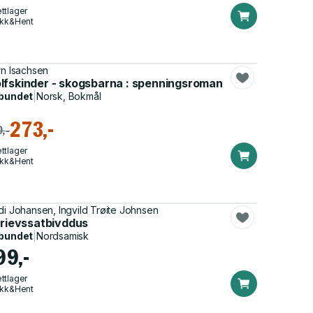
ttlager
ikk&Hent
rn Isachsen
lfskinder - skogsbarna : spenningsroman
bundet
|
Norsk, Bokmål
273,-
,-
ttlager
ikk&Hent
di Johansen, Ingvild Trøite Johnsen
 rievssatbivddus
bundet
|
Nordsamisk
99,-
ttlager
ikk&Hent