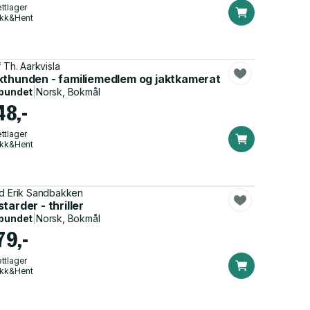
ttlager
ikk&Hent
f Th. Aarkvisla
kthunden - familiemedlem og jaktkamerat
bundet
|
Norsk, Bokmål
48,-
ttlager
ikk&Hent
d Erik Sandbakken
lar og elgjeger
tarder - thriller
bundet
|
Norsk, Bokmål
79,-
ttlager
ikk&Hent