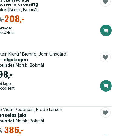
ritikerfavoritter
tcher's crossing
cket
|
Norsk, Bokmål
208,-
,-
ttlager
ikk&Hent
tein Kjerulf Brenno, John Unsgård
 i elgskogen
bundet
|
Norsk, Bokmål
98,-
ttlager
ikk&Hent
kt
e Vidar Pedersen, Frode Larsen
enseløs jakt
bundet
|
Norsk, Bokmål
386,-
,-