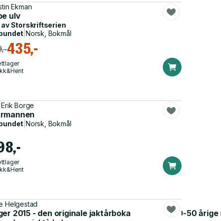
stin Ekman
pe ulv
 av
Storskriftserien
bundet
|
Norsk, Bokmål
435,-
,-
ttlager
ikk&Hent
 Erik Borge
rmannen
bundet
|
Norsk, Bokmål
98,-
ttlager
ikk&Hent
e Helgestad
 : en historie om et unikt jegerlag, og deres 40-50 årige
er 2015 - den originale jaktårboka