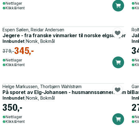
Nettlager
Ne
Klikk&Hent
Kl
Espen Søilen, Reidar Andersen
Rol
Jegere - fra franske vinmarker til norske elgskoger
Ja
Innbundet
|
Norsk, Bokmål
Inn
345,-
3
379,-
Nettlager
Ne
Klikk&Hent
Kl
Helge Markussen, Thorbjørn Wahlstrøm
Gar
På sporet av Elg-Johansen - husmannssønnen som ble ral
Bas
Innbundet
|
Norsk, Bokmål
Inn
350,-
2
Nettlager
Ne
Klikk&Hent
Kl