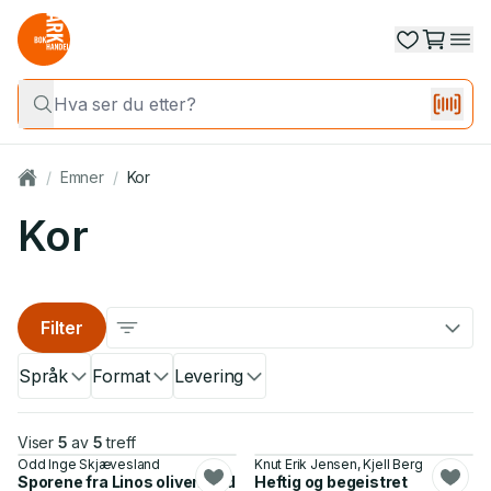
/
Emner
/
Kor
Kor
Filter
Språk
Format
Levering
Viser
5
av
5
treff
Odd Inge Skjævesland
Knut Erik Jensen, Kjell Berg
Sporene fra Linos olivenlund
Heftig og begeistret