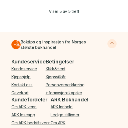
Viser
5
av
5
treff
Boktips og inspirasjon fra Norges
største bokhandel
Bunnmeny
Kundeservice
Betingelser
Kundeservice
Klikk&Hent
Kjøpshjelp
Kjøpsvilkår
Kontakt oss
Personvernerklæring
Gavekort
Informasjonskapsler
Kundefordeler
ARK Bokhandel
Om ARK-venn
ARK Innhold
ARK leseapp
Ledige stillinger
Om ARK-bedriftsvenn
Om ARK