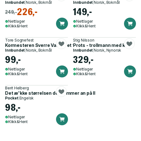
Innbundet
|
Norsk, Bokmål
Innbundet
|
Norsk, Bokmål
226,-
149,-
249,-
Nettlager
Nettlager
Klikk&Hent
Klikk&Hent
Tore Sognefest
Stig Nilsson
Kormesteren Sverre Valen - et fenomen i norsk musikkliv
Prots - trollmann med kor
Innbundet
|
Norsk, Bokmål
Innbundet
|
Norsk, Nynorsk
99,-
329,-
Nettlager
Nettlager
Klikk&Hent
Klikk&Hent
Berit Helberg
Det æ'kke størrelsen det kommer an på II
Pocket
|
Engelsk
98,-
Nettlager
Klikk&Hent