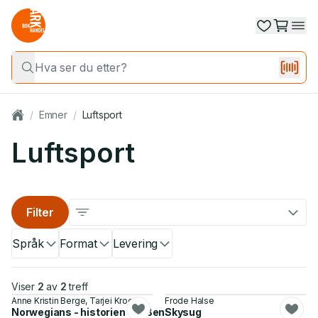
/
Emner
/
Luftsport
Luftsport
Filter
Språk
Format
Levering
Viser
2
av
2
treff
Anne Kristin Berge, Tarjei Krogh
Frode Halse
Norwegians - historien om Bent
Skysug