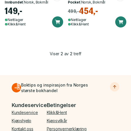
Innbundet
|
Norsk, Bokmål
Pocket
|
Norsk, Bokmål
149,-
454,-
499,-
Nettlager
Nettlager
Klikk&Hent
Klikk&Hent
Viser
2
av
2
treff
Boktips og inspirasjon fra Norges
største bokhandel
Bunnmeny
Kundeservice
Betingelser
Kundeservice
Klikk&Hent
Kjøpshjelp
Kjøpsvilkår
Kontakt oss
Personvernerklæring