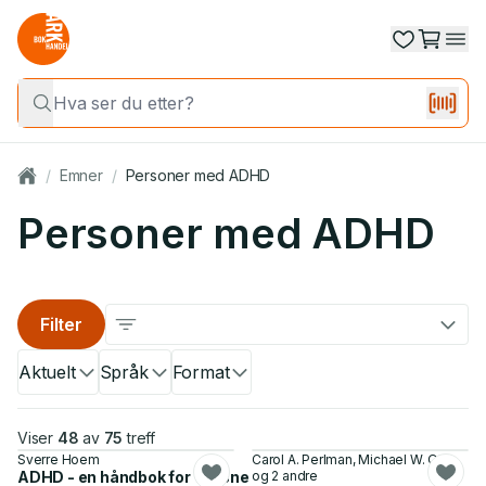
/
Emner
/
Personer med ADHD
Personer med ADHD
Filter
Aktuelt
Språk
Format
Viser
48
av
75
treff
Sverre Hoem
Carol A. Perlman, Michael W. Otto
ADHD - en håndbok for voksne med ADHD
og 2 andre