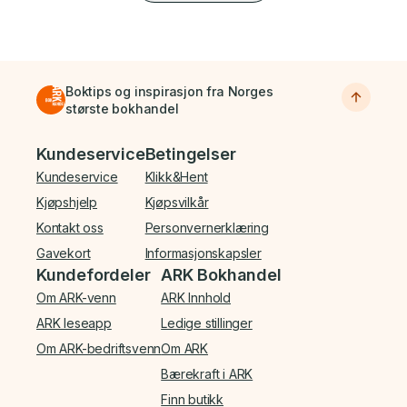
Boktips og inspirasjon fra Norges
største bokhandel
Bunnmeny
Kundeservice
Betingelser
Kundeservice
Klikk&Hent
Kjøpshjelp
Kjøpsvilkår
Kontakt oss
Personvernerklæring
Gavekort
Informasjonskapsler
Kundefordeler
ARK Bokhandel
Om ARK-venn
ARK Innhold
ARK leseapp
Ledige stillinger
Om ARK-bedriftsvenn
Om ARK
Bærekraft i ARK
Finn butikk