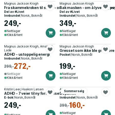
Magnus Jackson Krogh
Magnus Jackson Krogh
Fra skammekroken til skam - om å vokse opp som annerlede
Bak masken - om å lyve seg ps
Del av
#Livet
Del av
#Livet
Innbundet
|
Norsk, Bokmål
Innbundet
|
Norsk, Bokmål
249,-
349,-
Nettlager
Nettlager
Klikk&Hent
Klikk&Hent
Magnus Jackson Krogh, Amalie Z.
Magnus Jackson Krogh
Lade
Gresset som ikke ble grønnere -
ADHD - ustoppelig energi
Pocket
|
Norsk, Bokmål
Innbundet
|
Norsk, Bokmål
272,-
199,-
299,-
Nettlager
Nettlager
Klikk&Hent
Klikk&Hent
Kristin Leer, Haakon Larsen
Alexander Fallo
Sommersalg
ADHD - 7 veier til ny forståelse
Dopamin
E-bok
|
Norsk, Bokmål
Innbundet
|
Norsk, Bokmål
249,-
160,-
399,-
Nettlager
Nettlager