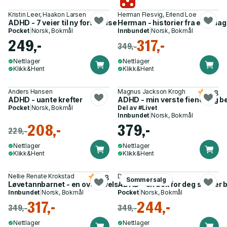
Kristin Leer, Haakon Larsen
Herman Flesvig, Erlend Loe
ADHD - 7 veier til ny forståelse
Herman - historier fra en udia
Pocket
|
Norsk, Bokmål
Innbundet
|
Norsk, Bokmål
249,-
317,-
349,-
Nettlager
Nettlager
Klikk&Hent
Klikk&Hent
Anders Hansen
Magnus Jackson Krogh
4.8
ADHD - uante krefter
ADHD - min verste fiende og b
Pocket
|
Norsk, Bokmål
Del av
#Livet
Innbundet
|
Norsk, Bokmål
208,-
379,-
229,-
Nettlager
Nettlager
Klikk&Hent
Klikk&Hent
Nellie Renate Krokstad
Dawn E. Peleikis
4.8
Sommersalg
Løvetannbarnet - en overlevelseshistorie
ADHD - en bok for deg som er b
Innbundet
|
Norsk, Bokmål
Pocket
|
Norsk, Bokmål
317,-
244,-
349,-
349,-
Nettlager
Nettlager