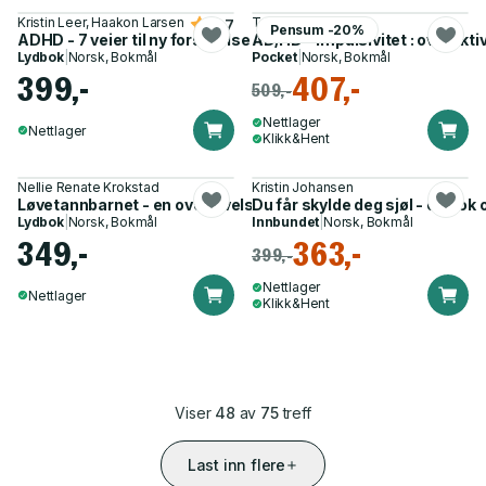
Kristin Leer, Haakon Larsen
Tore Duvner
4.7
Pensum -20%
ADHD - 7 veier til ny forståelse
AD/HD - impulsivitet : overakt
Lydbok
|
Norsk, Bokmål
Pocket
|
Norsk, Bokmål
399,-
407,-
509,-
Nettlager
Nettlager
Klikk&Hent
Nellie Renate Krokstad
Kristin Johansen
Løvetannbarnet - en overlevelseshistorie
Du får skylde deg sjøl - en b
Lydbok
|
Norsk, Bokmål
Innbundet
|
Norsk, Bokmål
349,-
363,-
399,-
Nettlager
Nettlager
Klikk&Hent
Viser
48
av
75
treff
Last inn flere