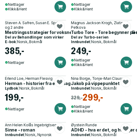
Nettlager
Nettlager
Klikk&Hent
Klikk&Hent
Steven A. Safren, Susan E. Sprich
Magnus Jackson Krogh, Zlatina R.
og 2 andre
Petkova
Mestringsstrategier for voksne med ADHD - Terapeutveileder 
Turbo Tore - Tore begynner på 
Del av
Behandlinger som virker
Del av
Turbo-serien
E-bok
|
Norsk, Bokmål
Innbundet
|
Norsk, Bokmål
385,-
249,-
Nettlager
Nettlager
Klikk&Hent
Erlend Loe, Herman Flesvig
Nina Borge, Tonje-Mari Clausen
Herman - historier fra en udiagnostisert oppvekst
Jakob på vippepunktet
Lydbok
|
Norsk, Bokmål
Innbundet
|
Norsk, Bokmål
199,-
299,-
329,-
Nettlager
Nettlager
Klikk&Hent
Ann Helen Kolås Ingebrigtsen
Øystein Runde
Sinne - roman
ADHD - hva er det, og hva gjør
Innbundet
|
Norsk, Nynorsk
Innbundet
|
Norsk, Bokmål