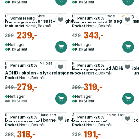
Klikk&Hent
Klikk&Hent
Linda Pettersen Myhre
Lisbeth Iglum Rønhovde
4.3
Sommersalg
Pensum -20%
Når diagnosen er satt - rettigheter og muligheter ved autism
Kan de ikke bare ta seg samm
Innbundet
|
Norsk, Bokmål
Pocket
|
Norsk, Bokmål
239,-
343,-
399,-
429,-
Nettlager
Nettlager
Klikk&Hent
Klikk&Hent
Lene Straarup, Mette Holst
Roar Engh
Pensum -20%
Pensum -20%
Bertelsen
Barn og unge med ADHD i skol
ADHD i skolen - styrk relasjoner, oppmerksomhet og kommuni
Pocket
|
Norsk, Bokmål
Pocket
|
Norsk, Bokmål
279,-
319,-
349,-
399,-
Nettlager
Nettlager
Klikk&Hent
Klikk&Hent
Rita Tangen, Yuliya Haugland
Åse Egge, Uta Bastian og 1 annen
Pensum -20%
Pensum -20%
Barn med ADHD i barnehagen - tilrettelegging for trivsel, lek o
Barn med ADHD
Pocket
|
Norsk, Bokmål
Pocket
|
Norsk, Bokmål
318,-
191,-
398,-
239,-