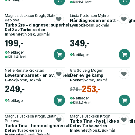
Klikk&Hent
Magnus Jackson Krogh, Zlatina R.
Linda Pettersen Myhre
Petkova
Når diagnosen er satt - rettig
Turbo 2re - diagnose: superhelt
Lydbok
|
Norsk, Bokmål
Del 2 av
Turbo-serien
Innbundet
|
Norsk, Bokmål
199,-
349,-
Nettlager
Nettlager
Klikk&Hent
Nellie Renate Krokstad
Gro Solveig Mogen
Løvetannbarnet - en overlevelseshistorie
Den evige kamp
E-bok
|
Norsk, Bokmål
Pocket
|
Norsk, Bokmål
249,-
253,-
278,-
Nettlager
Nettlager
Klikk&Hent
Magnus Jackson Krogh, Zlatina R.
Magnus Jackson Krogh
Petkova
Turbo Tina - hysj, ikke si det ti
Turbo Tina - hemmeligheten alle visste
Del av
Turbo-serien
Del av
Turbo-serien
Innbundet
|
Norsk, Bokmål
Innbundet
|
Norsk, Bokmål