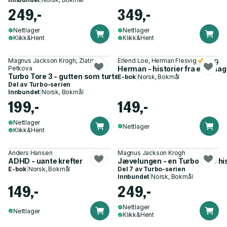
249,-
349,-
Nettlager
Nettlager
Klikk&Hent
Klikk&Hent
Magnus Jackson Krogh, Zlatina R.
Erlend Loe, Herman Flesvig
4.9
Petkova
Herman - historier fra en udia
Turbo Tore 3 - gutten som turte å drømme
E-bok
|
Norsk, Bokmål
Del av
Turbo-serien
Innbundet
|
Norsk, Bokmål
199,-
149,-
Nettlager
Nettlager
Klikk&Hent
Anders Hansen
Magnus Jackson Krogh
ADHD - uante krefter
Jævelungen - en Turbo Tore hi
E-bok
|
Norsk, Bokmål
Del 7 av
Turbo-serien
Innbundet
|
Norsk, Bokmål
149,-
249,-
Nettlager
Nettlager
Klikk&Hent