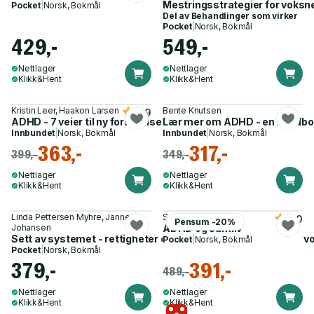
Mestringsstrategier for voksn
Pocket
|
Norsk, Bokmål
Del av
Behandlinger som virker
Pocket
|
Norsk, Bokmål
429,-
549,-
Nettlager
Nettlager
Klikk&Hent
Klikk&Hent
Kristin Leer, Haakon Larsen
Bente Knutsen
4.9
ADHD - 7 veier til ny forståelse
Lær mer om ADHD - en håndbok 
Innbundet
|
Norsk, Bokmål
Innbundet
|
Norsk, Bokmål
363,-
317,-
399,-
349,-
Nettlager
Nettlager
Klikk&Hent
Klikk&Hent
Linda Pettersen Myhre, Janne
Sverre Hoem
5.0
Pensum -20%
Johansen
ADHD og samliv
Sett av systemet - rettigheter og muligheter for ungdom og
Pocket
|
Norsk, Bokmål
Pocket
|
Norsk, Bokmål
379,-
391,-
489,-
Nettlager
Nettlager
Klikk&Hent
Klikk&Hent