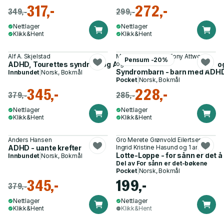
317,-
272,-
349,-
299,-
Nettlager
Nettlager
Klikk&Hent
Klikk&Hent
Alf A. Skjelstad
Martin L. Kutscher, Tony Attwood
Pensum -20%
ADHD, Tourettes syndrom og Aspergers syndrom - årsaker o
og 1 annen
Syndrombarn - barn med ADHD, l
Innbundet
|
Norsk, Bokmål
Pocket
|
Norsk, Bokmål
345,-
228,-
379,-
285,-
Nettlager
Nettlager
Klikk&Hent
Klikk&Hent
Anders Hansen
Gro Merete Grønvold Eilertsen,
ADHD - uante krefter
Ingrid Kristine Hasund og 1 annen
Lotte-Loppe - for sånn er det 
Innbundet
|
Norsk, Bokmål
Del av
For sånn er det-bøkene
Pocket
|
Norsk, Bokmål
345,-
199,-
379,-
Nettlager
Nettlager
Klikk&Hent
Klikk&Hent