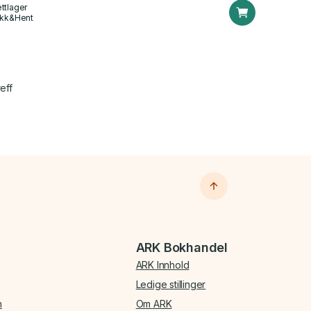
ttlager
ikk&Hent
eff
ARK Bokhandel
ARK Innhold
Ledige stillinger
n
Om ARK