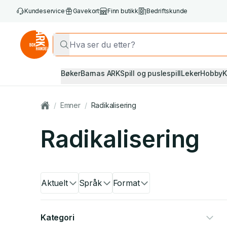
Kundeservice
Gavekort
Finn butikk
Bedriftskunde
Bøker
Barnas ARK
Spill og puslespill
Leker
Hobby
K
/
Emner
/
Radikalisering
Radikalisering
Aktuelt
Språk
Format
Kategori