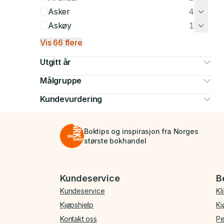
Asker
4
Askøy
1
Vis 66 flere
Utgitt år
Målgruppe
Kundevurdering
Boktips og inspirasjon fra Norges
største bokhandel
Bunnmeny
Kundeservice
B
Kundeservice
Kl
Kjøpshjelp
Kj
Kontakt oss
Pe