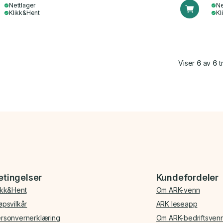
Nettlager
Ne
Klikk&Hent
Kl
Viser
6
av
6
tr
etingelser
Kundefordeler
ikk&Hent
Om ARK-venn
øpsvilkår
ARK leseapp
rsonvernerklæring
Om ARK-bedriftsven