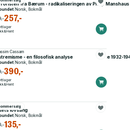
Sommersalg
roristen fra Bærum - radikaliseringen av Philip Manshaus
bundet
|
Norsk, Bokmål
257,-
,-
ttlager
ikk&Hent
ssim Cassam
ng : den nasjonalsosialistiske subkulturen i Norge 1932-19
tremisme - en filosofisk analyse
bundet
|
Norsk, Bokmål
390,-
,-
ttlager
ikk&Hent
led Khalifa
Sommersalg
tets lovsang
bundet
|
Norsk, Bokmål
135,-
,-