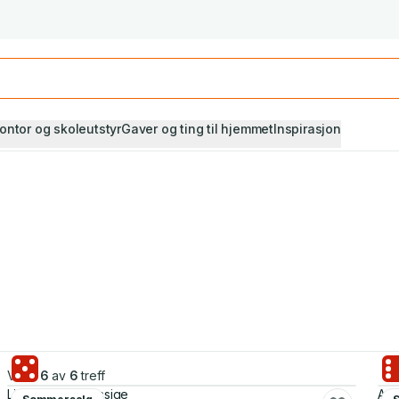
Studiestart! Alle* pensumbøker -20%
Se utvalget her
ontor og skoleutstyr
Gaver og ting til hjemmet
Inspirasjon
Viser
6
av
6
treff
Liv Johanne Mossige
And