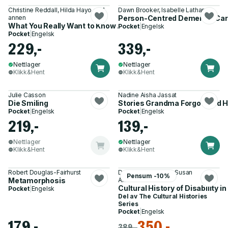
Christine Reddall, Hilda Hayo og 1
Dawn Brooker, Isabelle Latham
annen
Person-Centred Dementia Care
What You Really Want to Know About Life with Dementia
Pocket
|
Engelsk
Pocket
|
Engelsk
229,-
339,-
Nettlager
Nettlager
Klikk&Hent
Klikk&Hent
Julie Casson
Nadine Aisha Jassat
Die Smiling
Stories Grandma Forgot (and 
Pocket
|
Engelsk
Pocket
|
Engelsk
219,-
139,-
Nettlager
Nettlager
Klikk&Hent
Klikk&Hent
Robert Douglas-Fairhurst
Dr Liam Haydon, Dr Susan
Pensum -10%
Metamorphosis
Anderson
Cultural History of Disability 
Pocket
|
Engelsk
Del av
The Cultural Histories
Series
Pocket
|
Engelsk
179,-
350,-
389,-