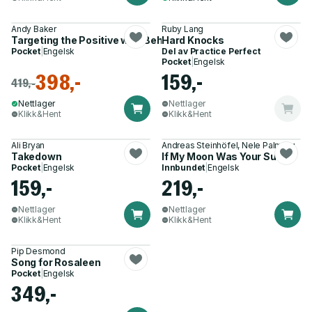
Andy Baker
Ruby Lang
Targeting the Positive with Behaviours that Challenge
Hard Knocks
Pocket
|
Engelsk
Del av
Practice Perfect
Pocket
|
Engelsk
398,-
159,-
419,-
Nettlager
Nettlager
Klikk&Hent
Klikk&Hent
Ali Bryan
Andreas Steinhöfel, Nele Palmtag
Takedown
If My Moon Was Your Sun
Pocket
|
Engelsk
Innbundet
|
Engelsk
159,-
219,-
Nettlager
Nettlager
Klikk&Hent
Klikk&Hent
Pip Desmond
Song for Rosaleen
Pocket
|
Engelsk
349,-