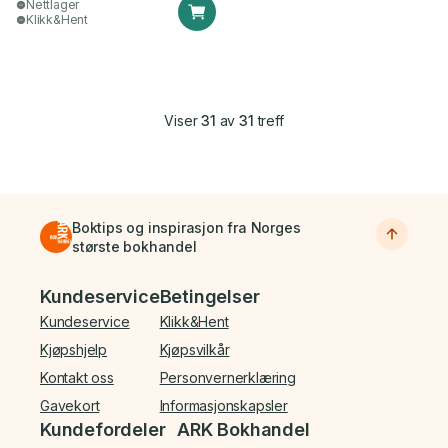
Nettlager
Klikk&Hent
Viser
31
av
31
treff
Boktips og inspirasjon fra Norges
største bokhandel
Bunnmeny
Kundeservice
Betingelser
Kundeservice
Klikk&Hent
Kjøpshjelp
Kjøpsvilkår
Kontakt oss
Personvernerklæring
Gavekort
Informasjonskapsler
Kundefordeler
ARK Bokhandel