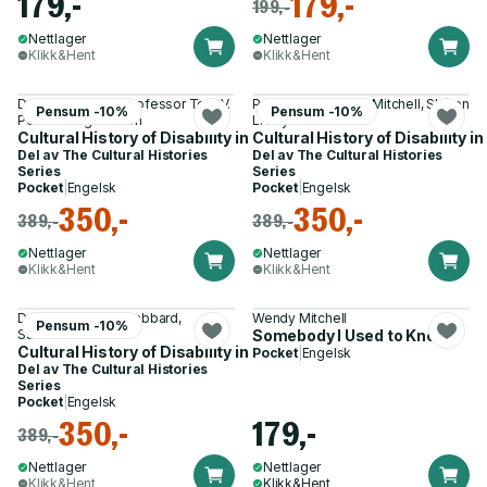
179,-
179,-
199,-
Nettlager
Nettlager
Klikk&Hent
Klikk&Hent
Dr Jonathan Hsy, Professor Tory V.
Professor David T. Mitchell, Sharon
Pensum -10%
Pensum -10%
Pearman og 1 annen
L. Snyder
Cultural History of Disability in the Middle Ages
Cultural History of Disability 
Del av
The Cultural Histories
Del av
The Cultural Histories
Series
Series
Pocket
|
Engelsk
Pocket
|
Engelsk
350,-
350,-
389,-
389,-
Nettlager
Nettlager
Klikk&Hent
Klikk&Hent
Dr D. Christopher Gabbard,
Wendy Mitchell
Pensum -10%
Susannah B. Mintz
Somebody I Used to Know
Cultural History of Disability in the Long Eighteenth Century
Pocket
|
Engelsk
Del av
The Cultural Histories
Series
Pocket
|
Engelsk
350,-
179,-
389,-
Nettlager
Nettlager
Klikk&Hent
Klikk&Hent