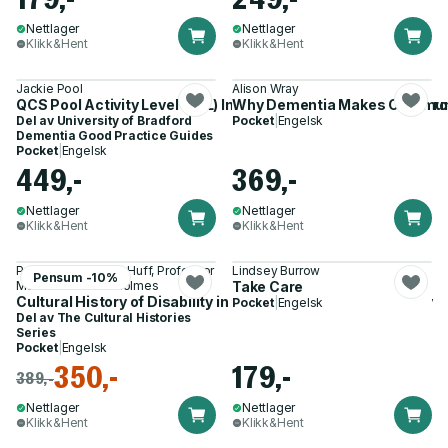
Nettlager
Nettlager
Klikk&Hent
Klikk&Hent
Jackie Pool
Alison Wray
QCS Pool Activity Level (PAL) Instrument for Occupational Prof
Why Dementia Makes Communic
Del av
University of Bradford
Pocket
|
Engelsk
Dementia Good Practice Guides
Pocket
|
Engelsk
449,-
369,-
Nettlager
Nettlager
Klikk&Hent
Klikk&Hent
Professor Joyce L. Huff, Professor
Lindsey Burrow
Pensum -10%
Martha Stoddard Holmes
Take Care
Cultural History of Disability in the Long Nineteenth Century
Pocket
|
Engelsk
Del av
The Cultural Histories
Series
Pocket
|
Engelsk
350,-
179,-
389,-
Nettlager
Nettlager
Klikk&Hent
Klikk&Hent