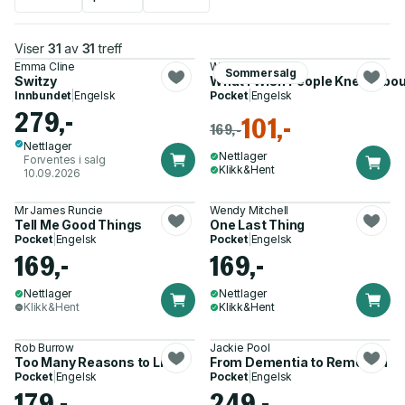
Viser
31
av
31
treff
Emma Cline
Wendy Mitchell
Sommersalg
Switzy
What I Wish People Knew Abo
Innbundet
|
Engelsk
Pocket
|
Engelsk
279,-
101,-
169,-
Nettlager
Nettlager
Forventes i salg
Klikk&Hent
10.09.2026
Mr James Runcie
Wendy Mitchell
Tell Me Good Things
One Last Thing
Pocket
|
Engelsk
Pocket
|
Engelsk
169,-
169,-
Nettlager
Nettlager
Klikk&Hent
Klikk&Hent
Rob Burrow
Jackie Pool
Too Many Reasons to Live
From Dementia to Rementia
Pocket
|
Engelsk
Pocket
|
Engelsk
179,-
249,-