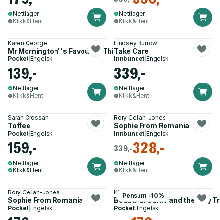
Nettlager
Nettlager
Klikk&Hent
Klikk&Hent
Karen George
Lindsey Burrow
Mr Mornington''s Favourite Things
Take Care
Pocket
|
Engelsk
Innbundet
|
Engelsk
139,-
339,-
Nettlager
Nettlager
Klikk&Hent
Klikk&Hent
Sarah Crossan
Rory Cellan-Jones
Toffee
Sophie From Romania
Pocket
|
Engelsk
Innbundet
|
Engelsk
159,-
328,-
339,-
Nettlager
Nettlager
Klikk&Hent
Klikk&Hent
Rory Cellan-Jones
Kieran Gill
Pensum -10%
Sophie From Romania
Beautiful Game and the Ugly T
Pocket
|
Engelsk
Pocket
|
Engelsk