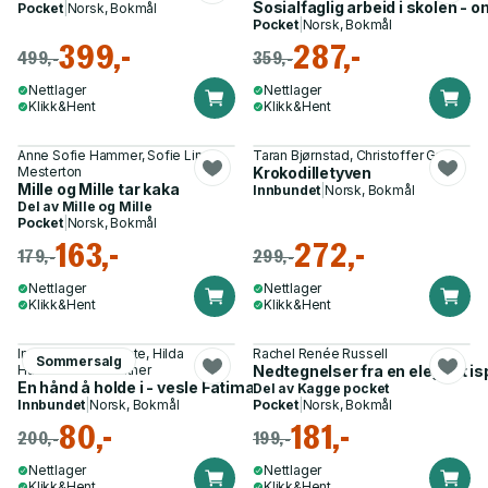
Sosialfaglig arbeid i skolen -
Pocket
|
Norsk, Bokmål
Pocket
|
Norsk, Bokmål
399,-
287,-
499,-
359,-
Nettlager
Nettlager
Klikk&Hent
Klikk&Hent
Anne Sofie Hammer, Sofie Lind
Taran Bjørnstad, Christoffer Grav
Mesterton
Krokodilletyven
Mille og Mille tar kaka
Innbundet
|
Norsk, Bokmål
Del av
Mille og Mille
Pocket
|
Norsk, Bokmål
163,-
272,-
179,-
299,-
Nettlager
Nettlager
Klikk&Hent
Klikk&Hent
Inger Johanne Røste, Hilda
Rachel Renée Russell
Sommersalg
Haraldsdatter Walther
Nedtegnelser fra en elegant is
En hånd å holde i - vesle Fatima fra Palestina
Del av
Kagge pocket
Innbundet
|
Norsk, Bokmål
Pocket
|
Norsk, Bokmål
80,-
181,-
200,-
199,-
Nettlager
Nettlager
Klikk&Hent
Klikk&Hent