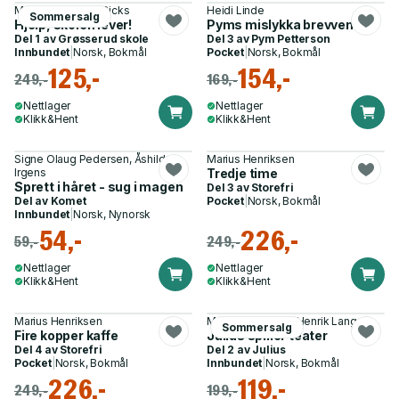
Max Brallier, Sam Ricks
Heidi Linde
Sommersalg
Hjelp, skolen lever!
Pyms mislykka brevvenn
Del 1 av
Grøsserud skole
Del 3 av
Pym Petterson
Innbundet
|
Norsk, Bokmål
Pocket
|
Norsk, Bokmål
125,-
154,-
249,-
169,-
Nettlager
Nettlager
Klikk&Hent
Klikk&Hent
Signe Olaug Pedersen, Åshild
Marius Henriksen
Irgens
Tredje time
Sprett i håret - sug i magen
Del 3 av
Storefri
Del av
Komet
Pocket
|
Norsk, Bokmål
Innbundet
|
Norsk, Nynorsk
54,-
226,-
59,-
249,-
Nettlager
Nettlager
Klikk&Hent
Klikk&Hent
Marius Henriksen
Martin Svensson, Henrik Lange
Sommersalg
Fire kopper kaffe
Julius spiller teater
Del 4 av
Storefri
Del 2 av
Julius
Pocket
|
Norsk, Bokmål
Innbundet
|
Norsk, Bokmål
226,-
119,-
249,-
199,-