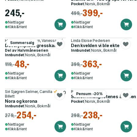
Pocket
|
Norsk, Bokmål
245,-
399,-
499,-
Nettlager
Nettlager
Klikk&Hent
Klikk&Hent
Hubert Ben Kemoun, Vanessa Hié
Linda Eloise Pedersen
Sommersalg
Det olympiske gresskaret
Den kvelden vi ble ekte
Del av
Halvmåneserien
Innbundet
|
Norsk, Bokmål
Innbundet
|
Norsk, Bokmål
48,-
363,-
119,-
399,-
Nettlager
Nettlager
Klikk&Hent
Klikk&Hent
Siri Sjøgren Selmer, Camilla
Roar Engh
5.0
Pensum -20%
Billett
Skolen i mulighetenes årtusen 
Nora og korona
Pocket
|
Norsk, Bokmål
Innbundet
|
Norsk, Bokmål
254,-
238,-
279,-
298,-
Nettlager
Nettlager
Klikk&Hent
Klikk&Hent