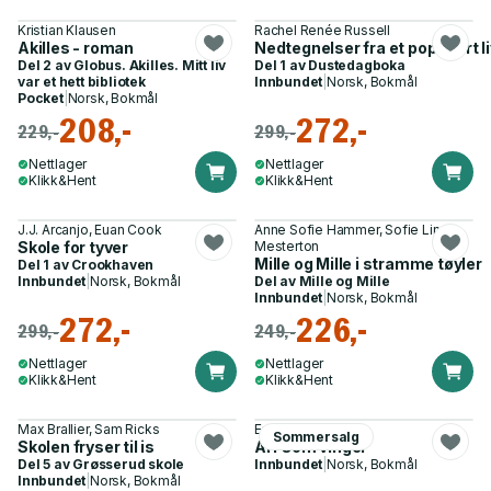
Kristian Klausen
Rachel Renée Russell
Akilles - roman
Nedtegnelser fra et populært li
Del 2 av
Globus. Akilles. Mitt liv
Del 1 av
Dustedagboka
var et hett bibliotek
Innbundet
|
Norsk, Bokmål
Pocket
|
Norsk, Bokmål
208,-
272,-
229,-
299,-
Nettlager
Nettlager
Klikk&Hent
Klikk&Hent
J.J. Arcanjo, Euan Cook
Anne Sofie Hammer, Sofie Lind
Skole for tyver
Mesterton
Mille og Mille i stramme tøyler
Del 1 av
Crookhaven
Innbundet
|
Norsk, Bokmål
Del av
Mille og Mille
Innbundet
|
Norsk, Bokmål
272,-
226,-
299,-
249,-
Nettlager
Nettlager
Klikk&Hent
Klikk&Hent
Max Brallier, Sam Ricks
Erin Stewart
Sommersalg
Skolen fryser til is
Arr som vinger
Del 5 av
Grøsserud skole
Innbundet
|
Norsk, Bokmål
Innbundet
|
Norsk, Bokmål