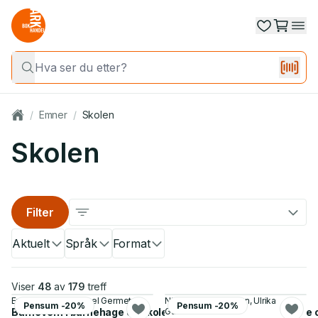
/
Emner
/
Skolen
Skolen
Filter
Aktuelt
Språk
Format
Viser
48
av
179
treff
Evelyn Eriksen, Sidsel Germeten
Nina Tømmerbakken, Ulrika
Pensum -20%
Pensum -20%
Barnevern i barnehage og skole - møte mellom barn, foreldre 
Gustavsson