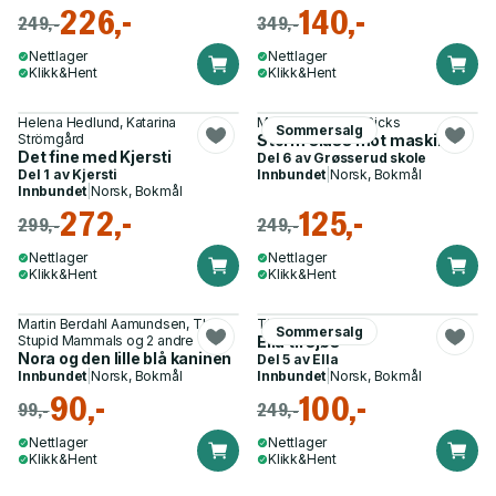
226,-
140,-
249,-
349,-
Nettlager
Nettlager
Klikk&Hent
Klikk&Hent
Helena Hedlund, Katarina
Max Brallier, Sam Ricks
Sommersalg
Strömgård
Storm slåss mot maskinen
Det fine med Kjersti
Del 6 av
Grøsserud skole
Del 1 av
Kjersti
Innbundet
|
Norsk, Bokmål
Innbundet
|
Norsk, Bokmål
272,-
125,-
299,-
249,-
Nettlager
Nettlager
Klikk&Hent
Klikk&Hent
Martin Berdahl Aamundsen, The
Timo Parvela
Sommersalg
Stupid Mammals og 2 andre
Ella til sjøs
Nora og den lille blå kaninen
Del 5 av
Ella
Innbundet
|
Norsk, Bokmål
Innbundet
|
Norsk, Bokmål
90,-
100,-
99,-
249,-
Nettlager
Nettlager
Klikk&Hent
Klikk&Hent