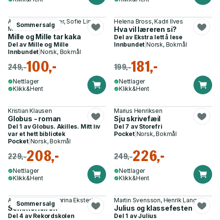
Anne Sofie Hammer, Sofie Lind
Helena Bross, Kadri Ilves
Sommersalg
Mesterton
Hva vil læreren si?
Mille og Mille tar kaka
Del av
Ekstra lett å lese
Del av
Mille og Mille
Innbundet
|
Norsk, Bokmål
Innbundet
|
Norsk, Bokmål
100,-
181,-
249,-
199,-
Nettlager
Nettlager
Klikk&Hent
Klikk&Hent
Kristian Klausen
Marius Henriksen
Globus - roman
Sju skrivefæil
Del 1 av
Globus. Akilles. Mitt liv
Del 7 av
Storefri
var et hett bibliotek
Pocket
|
Norsk, Bokmål
Pocket
|
Norsk, Bokmål
208,-
226,-
229,-
249,-
Nettlager
Nettlager
Klikk&Hent
Klikk&Hent
Anna Winberg, Katarina Ekstedt
Martin Svensson, Henrik Lange
Sommersalg
Sommerleiren
Julius og klassefesten
Del 4 av
Rekordskolen
Del 1 av
Julius