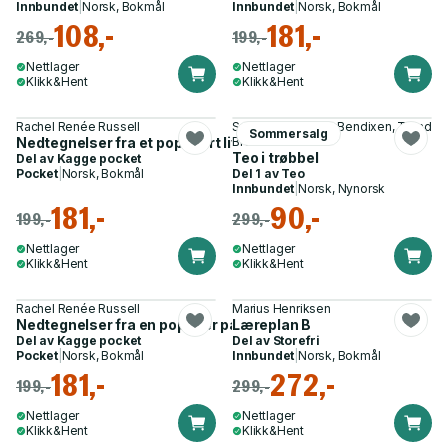
Innbundet
|
Norsk, Bokmål
Innbundet
|
Norsk, Bokmål
108,-
181,-
269,-
199,-
Nettlager
Nettlager
Klikk&Hent
Klikk&Hent
Rachel Renée Russell
Solveig Blindheim Bendixen, Trond
Sommersalg
Nedtegnelser fra et populært liv - NOT!
Bredesen
Teo i trøbbel
Del av
Kagge pocket
Pocket
|
Norsk, Bokmål
Del 1 av
Teo
Innbundet
|
Norsk, Nynorsk
181,-
90,-
199,-
299,-
Nettlager
Nettlager
Klikk&Hent
Klikk&Hent
Rachel Renée Russell
Marius Henriksen
Nedtegnelser fra en populær partyjente - NOT!
Læreplan B
Del av
Kagge pocket
Del av
Storefri
Pocket
|
Norsk, Bokmål
Innbundet
|
Norsk, Bokmål
181,-
272,-
199,-
299,-
Nettlager
Nettlager
Klikk&Hent
Klikk&Hent