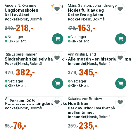
Anders N. Kvammen
Måns Gahrton, Johan Unenge
4.6
Ungdomsskolen
Hodet fullt av deg
Del 1 av
Aksel
Del av
Eva og Adam
Pocket
|
Norsk, Bokmål
Pocket
|
Norsk, Bokmål
218,-
163,-
240,-
179,-
Nettlager
Nettlager
Klikk&Hent
Klikk&Hent
Rita Esperø Hansen
Ann Kristin Liland
Sladrehank skal selv ha bank! - fra spesialpedagog til ufør - 
Alle mot én - en historie om m
Pocket
|
Norsk, Bokmål
Innbundet
|
Norsk, Bokmål
382,-
345,-
420,-
379,-
Nettlager
Nettlager
Klikk&Hent
Klikk&Hent
Willy Flock
Katarina von Bredow
Pensum -20%
Pamfletten om ungdom og skole
Hun & han
Pocket
|
Norsk, Bokmål
Del 2 av
Trilogi om livet på
mellomtrinnet
Innbundet
|
Norsk, Bokmål
76,-
235,-
95,-
259,-