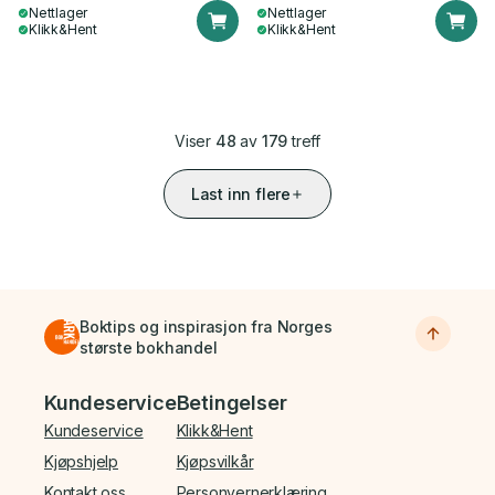
Nettlager
Nettlager
Klikk&Hent
Klikk&Hent
Viser
48
av
179
treff
Last inn flere
Boktips og inspirasjon fra Norges
største bokhandel
Bunnmeny
Kundeservice
Betingelser
Kundeservice
Klikk&Hent
Kjøpshjelp
Kjøpsvilkår
Kontakt oss
Personvernerklæring