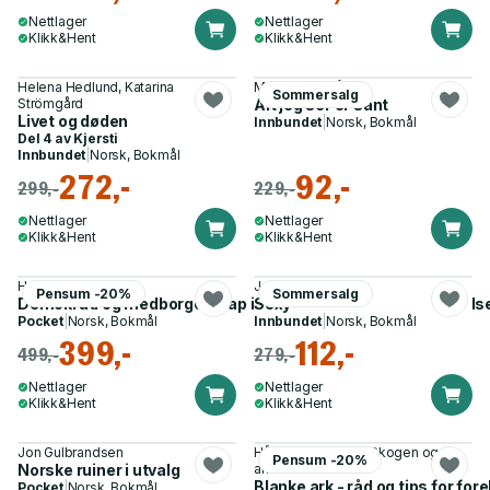
Nettlager
Nettlager
Klikk&Hent
Klikk&Hent
Helena Hedlund, Katarina
Marit Reiersgård
Sommersalg
Strömgård
Alt jeg ser er sant
Livet og døden
Innbundet
|
Norsk, Bokmål
Del 4 av
Kjersti
Innbundet
|
Norsk, Bokmål
272,-
92,-
299,-
229,-
Nettlager
Nettlager
Klikk&Hent
Klikk&Hent
Hein Berdinesen
Joyce Carol Oates
Pensum -20%
Sommersalg
Demokrati og medborgerskap i skolen - teoretiske overveielse
Sexy
Pocket
|
Norsk, Bokmål
Innbundet
|
Norsk, Bokmål
399,-
112,-
499,-
279,-
Nettlager
Nettlager
Klikk&Hent
Klikk&Hent
Jon Gulbrandsen
Håvard Tjora, Kjell Skogen og 1
Pensum -20%
Norske ruiner i utvalg
annen
Blanke ark - råd og tips for for
Pocket
|
Norsk, Bokmål