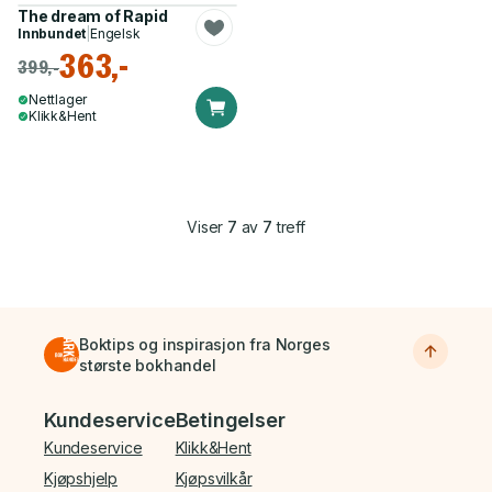
The dream of Rapid
Innbundet
|
Engelsk
363,-
399,-
Nettlager
Klikk&Hent
Viser
7
av
7
treff
Boktips og inspirasjon fra Norges
største bokhandel
Bunnmeny
Kundeservice
Betingelser
Kundeservice
Klikk&Hent
Kjøpshjelp
Kjøpsvilkår