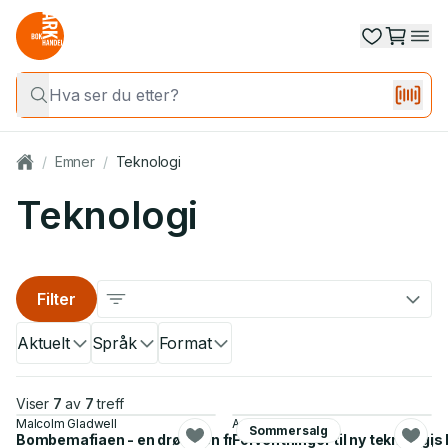
/
Emner
/
Teknologi
Teknologi
Filter
Aktuelt
Språk
Format
Viser
7
av
7
treff
Malcolm Gladwell
Audun Mortensen
Sommersalg
Bombemafiaen - en drøm, en fristelse og andre verdenskrigs 
Forventninger til ny teknologi