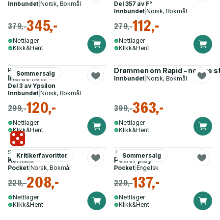
Innbundet
|
Norsk, Bokmål
Del 357 av
F°
Innbundet
|
Norsk, Bokmål
345,-
112,-
379,-
279,-
Nettlager
Nettlager
Klikk&Hent
Klikk&Hent
Petter Fergestad
Drømmen om Rapid - norske st
Sommersalg
Indras nett
Innbundet
|
Norsk, Bokmål
Del 3 av
Ypsilon
Innbundet
|
Norsk, Bokmål
120,-
363,-
299,-
399,-
Nettlager
Nettlager
Klikk&Hent
Klikk&Hent
Samanta Schweblin
Tim Higgins
Kritikerfavoritter
Sommersalg
Kentuki
Power play
Pocket
|
Norsk, Bokmål
Pocket
|
Engelsk
208,-
137,-
229,-
229,-
Nettlager
Nettlager
Klikk&Hent
Klikk&Hent