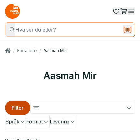
/
Forfattere
/
Aasmah Mir
Aasmah Mir
Filter
Språk
Format
Levering