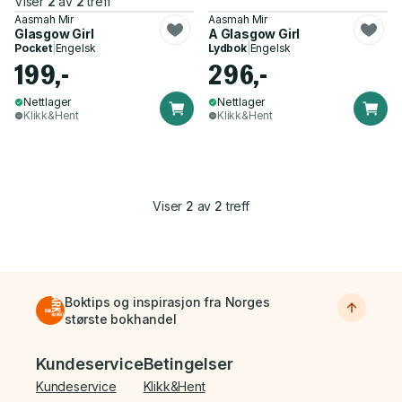
Viser
2
av
2
treff
Aasmah Mir
Aasmah Mir
Glasgow Girl
A Glasgow Girl
Pocket
|
Engelsk
Lydbok
|
Engelsk
199,-
296,-
Nettlager
Nettlager
Klikk&Hent
Klikk&Hent
Viser
2
av
2
treff
Boktips og inspirasjon fra Norges
største bokhandel
Bunnmeny
Kundeservice
Betingelser
Kundeservice
Klikk&Hent