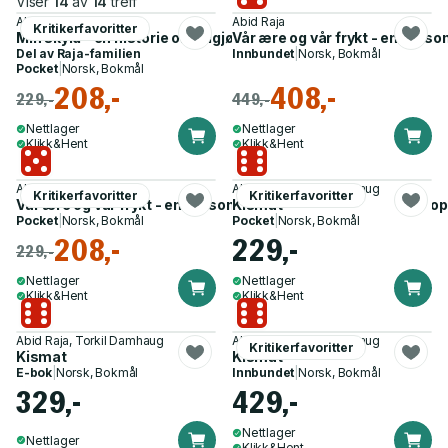
Viser
14
av
14
treff
Abid Raja
Abid Raja
Kritikerfavoritter
Min skyld - en historie om frigjøring
Vår ære og vår frykt - en perso
Del av
Raja-familien
Innbundet
|
Norsk, Bokmål
Pocket
|
Norsk, Bokmål
208,-
408,-
229,-
449,-
Nettlager
Nettlager
Klikk&Hent
Klikk&Hent
Abid Raja
Abid Raja, Torkil Damhaug
Kritikerfavoritter
Kritikerfavoritter
Vår ære og vår frykt - en personlig reise i det muslimske Euro
Kismat
Pocket
|
Norsk, Bokmål
Pocket
|
Norsk, Bokmål
208,-
229,-
229,-
Nettlager
Nettlager
Klikk&Hent
Klikk&Hent
Abid Raja, Torkil Damhaug
Abid Raja, Torkil Damhaug
Kritikerfavoritter
Kismat
Kismat
E-bok
|
Norsk, Bokmål
Innbundet
|
Norsk, Bokmål
329,-
429,-
Nettlager
Nettlager
Klikk&Hent