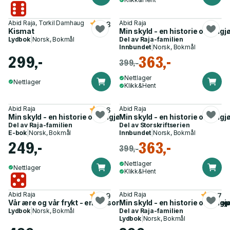
Abid Raja, Torkil Damhaug
Abid Raja
4.3
Kismat
Min skyld - en historie om frigj
Lydbok
|
Norsk, Bokmål
Del av
Raja-familien
Innbundet
|
Norsk, Bokmål
299,-
363,-
399,-
Nettlager
Nettlager
Klikk&Hent
Abid Raja
Abid Raja
4.6
Min skyld - en historie om frigjøring
Min skyld - en historie om frigj
Del av
Raja-familien
Del av
Storskriftserien
E-bok
|
Norsk, Bokmål
Innbundet
|
Norsk, Bokmål
249,-
363,-
399,-
Nettlager
Nettlager
Klikk&Hent
Abid Raja
Abid Raja
4.9
4.7
Vår ære og vår frykt - en personlig reise i det muslimske Euro
Min skyld - en historie om frigj
Lydbok
|
Norsk, Bokmål
Del av
Raja-familien
Lydbok
|
Norsk, Bokmål