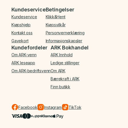
Bunnmeny
Kundeservice
Betingelser
Kundeservice
Klikk&Hent
Kjøpshjelp
Kjøpsvilkår
Kontakt oss
Personvernerklæring
Gavekort
Informasjonskapsler
Kundefordeler
ARK Bokhandel
Om ARK-venn
ARK Innhold
ARK leseapp
Ledige stillinger
Om ARK-bedriftsvenn
Om ARK
Bærekraft i ARK
Finn butikk
Facebook
Instagram
TikTok