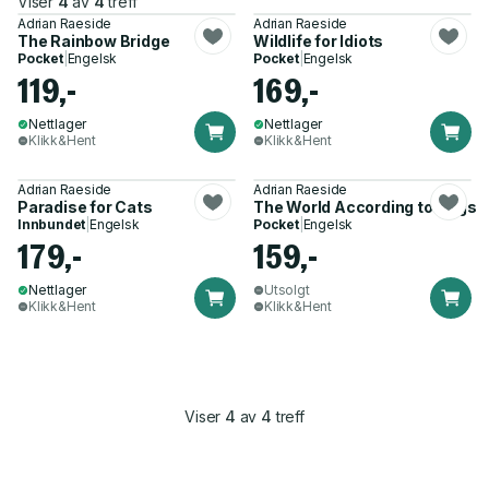
Viser
4
av
4
treff
Adrian Raeside
Adrian Raeside
The Rainbow Bridge
Wildlife for Idiots
Pocket
|
Engelsk
Pocket
|
Engelsk
119,-
169,-
Nettlager
Nettlager
Klikk&Hent
Klikk&Hent
Adrian Raeside
Adrian Raeside
Paradise for Cats
The World According to Dogs
Innbundet
|
Engelsk
Pocket
|
Engelsk
179,-
159,-
Nettlager
Utsolgt
Klikk&Hent
Klikk&Hent
Viser
4
av
4
treff