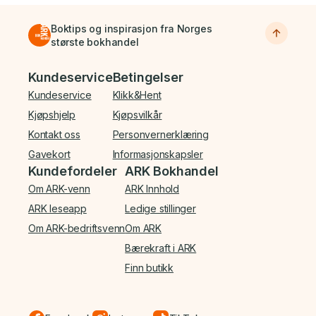
Boktips og inspirasjon fra Norges
største bokhandel
Bunnmeny
Kundeservice
Betingelser
Kundeservice
Klikk&Hent
Kjøpshjelp
Kjøpsvilkår
Kontakt oss
Personvernerklæring
Gavekort
Informasjonskapsler
Kundefordeler
ARK Bokhandel
Om ARK-venn
ARK Innhold
ARK leseapp
Ledige stillinger
Om ARK-bedriftsvenn
Om ARK
Bærekraft i ARK
Finn butikk