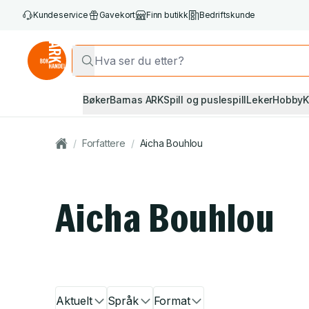
Kundeservice
Gavekort
Finn butikk
Bedriftskunde
Bøker
Barnas ARK
Spill og puslespill
Leker
Hobby
K
/
Forfattere
/
Aicha Bouhlou
Aicha Bouhlou
Aktuelt
Språk
Format