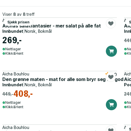
Viser
8
av
8
treff
Aicha Bouhlou
Aic
Sjekk prisen
Aichas salatfantasier - mer salat på alle fat
Ai
Innbundet
|
Norsk, Bokmål
Inn
269,-
449
Nettlager
Ne
Klikk&Hent
Kl
Aicha Bouhlou
Aic
5.0
Den grønne maten - mat for alle som bryr seg om god sma
Aic
Innbundet
|
Norsk, Bokmål
Po
408,-
449,-
249
Nettlager
Ne
Klikk&Hent
Kl
Aicha Bouhlou
Aic