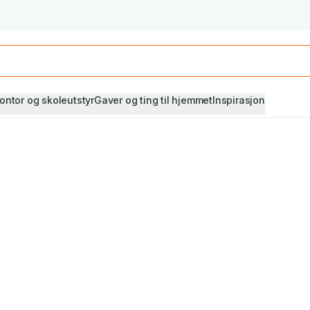
Studiestart! Alle* pensumbøker -20%
Se utvalget her
ontor og skoleutstyr
Gaver og ting til hjemmet
Inspirasjon