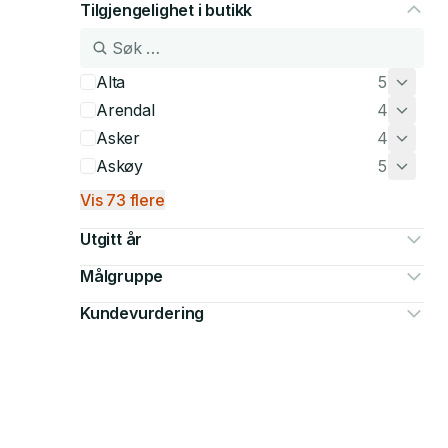
Tilgjengelighet i butikk
Alta
5
Arendal
4
Asker
4
Askøy
5
Vis 73 flere
Utgitt år
Målgruppe
Kundevurdering