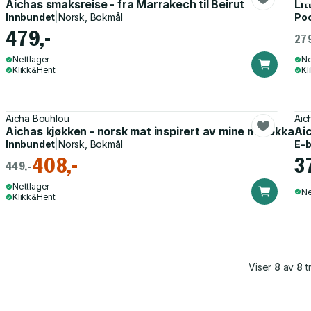
Aichas smaksreise - fra Marrakech til Beirut
Lit
Innbundet
|
Norsk, Bokmål
Po
479,-
279
Nettlager
Ne
Klikk&Hent
Kl
Aicha Bouhlou
Aic
Aichas kjøkken - norsk mat inspirert av mine marokkan
Aic
Innbundet
|
Norsk, Bokmål
E-
408,-
3
449,-
Nettlager
Ne
Klikk&Hent
Viser
8
av
8
tr