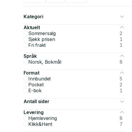
Kategori
Aktuelt
Sommersalg
2
Sjekk prisen
1
Fri frakt
1
Språk
Norsk, Bokmål
8
Format
Innbundet
5
Pocket
2
E-bok
1
Antall sider
Levering
Hjemlevering
8
Klikk&Hent
7