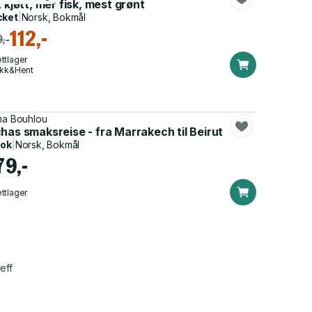
t kjøtt, mer fisk, mest grønt
cket
|
Norsk, Bokmål
112,-
,-
ttlager
ikk&Hent
ha Bouhlou
ske mødre
has smaksreise - fra Marrakech til Beirut
bok
|
Norsk, Bokmål
79,-
ttlager
eff