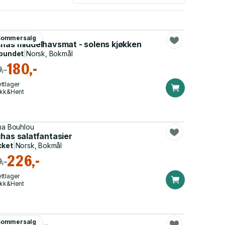
ha Bouhlou
Sommersalg
chas middelhavsmat - solens kjøkken
bundet
|
Norsk, Bokmål
180,-
,-
ttlager
ikk&Hent
ha Bouhlou
k, egen helse og miljøet
has salatfantasier
cket
|
Norsk, Bokmål
226,-
,-
ttlager
ikk&Hent
ha Bouhlou
Sommersalg