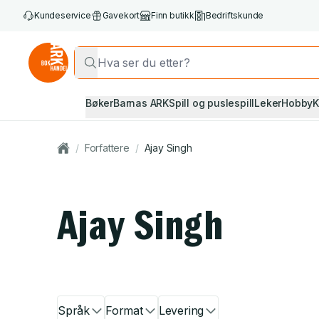
Kundeservice
Gavekort
Finn butikk
Bedriftskunde
Bøker
Barnas ARK
Spill og puslespill
Leker
Hobby
K
/
Forfattere
/
Ajay Singh
Ajay Singh
Språk
Format
Levering