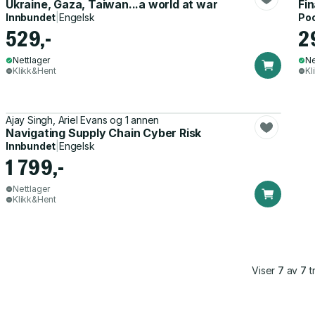
Ukraine, Gaza, Taiwan...a world at war
Fin
Innbundet
|
Engelsk
Po
529,-
2
Nettlager
Ne
Klikk&Hent
Kl
Ajay Singh, Ariel Evans og 1 annen
Navigating Supply Chain Cyber Risk
Innbundet
|
Engelsk
1 799,-
Nettlager
Klikk&Hent
Viser
7
av
7
tr