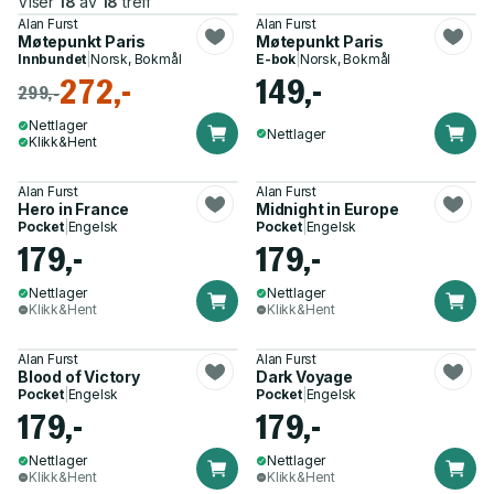
Viser
18
av
18
treff
Alan Furst
Alan Furst
Møtepunkt Paris
Møtepunkt Paris
Innbundet
|
Norsk, Bokmål
E-bok
|
Norsk, Bokmål
272,-
149,-
299,-
Nettlager
Nettlager
Klikk&Hent
Alan Furst
Alan Furst
Hero in France
Midnight in Europe
Pocket
|
Engelsk
Pocket
|
Engelsk
179,-
179,-
Nettlager
Nettlager
Klikk&Hent
Klikk&Hent
Alan Furst
Alan Furst
Blood of Victory
Dark Voyage
Pocket
|
Engelsk
Pocket
|
Engelsk
179,-
179,-
Nettlager
Nettlager
Klikk&Hent
Klikk&Hent