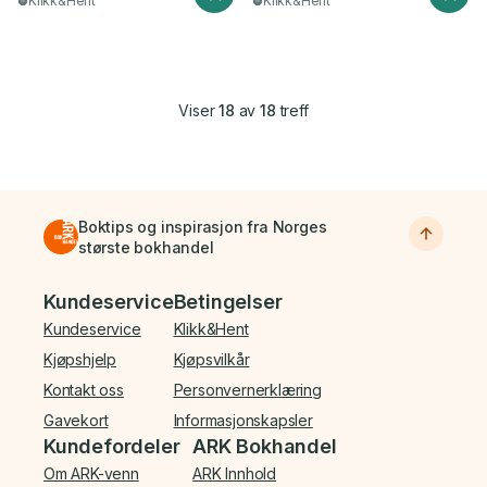
Klikk&Hent
Klikk&Hent
Viser
18
av
18
treff
Boktips og inspirasjon fra Norges
største bokhandel
Bunnmeny
Kundeservice
Betingelser
Kundeservice
Klikk&Hent
Kjøpshjelp
Kjøpsvilkår
Kontakt oss
Personvernerklæring
Gavekort
Informasjonskapsler
Kundefordeler
ARK Bokhandel
Om ARK-venn
ARK Innhold