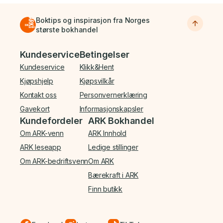
Boktips og inspirasjon fra Norges
største bokhandel
Bunnmeny
Kundeservice
Betingelser
Kundeservice
Klikk&Hent
Kjøpshjelp
Kjøpsvilkår
Kontakt oss
Personvernerklæring
Gavekort
Informasjonskapsler
Kundefordeler
ARK Bokhandel
Om ARK-venn
ARK Innhold
ARK leseapp
Ledige stillinger
Om ARK-bedriftsvenn
Om ARK
Bærekraft i ARK
Finn butikk