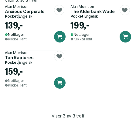
Viser
3
av
3
treff
Alan Morrison
Alan Morrison
Anxious Corporals
The Alderbank Wade
Pocket
|
Engelsk
Pocket
|
Engelsk
139,-
199,-
Nettlager
Nettlager
Klikk&Hent
Klikk&Hent
Alan Morrison
Tan Raptures
Pocket
|
Engelsk
159,-
Nettlager
Klikk&Hent
Viser
3
av
3
treff