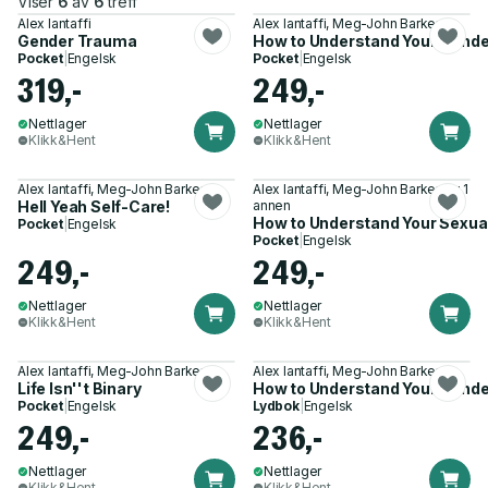
Viser
6
av
6
treff
Alex Iantaffi
Alex Iantaffi, Meg-John Barker
Gender Trauma
How to Understand Your Gende
Pocket
|
Engelsk
Pocket
|
Engelsk
319,-
249,-
Nettlager
Nettlager
Klikk&Hent
Klikk&Hent
Alex Iantaffi, Meg-John Barker
Alex Iantaffi, Meg-John Barker og 1
Hell Yeah Self-Care!
annen
How to Understand Your Sexual
Pocket
|
Engelsk
Pocket
|
Engelsk
249,-
249,-
Nettlager
Nettlager
Klikk&Hent
Klikk&Hent
Alex Iantaffi, Meg-John Barker
Alex Iantaffi, Meg-John Barker
Life Isn''t Binary
How to Understand Your Gende
Pocket
|
Engelsk
Lydbok
|
Engelsk
249,-
236,-
Nettlager
Nettlager
Klikk&Hent
Klikk&Hent