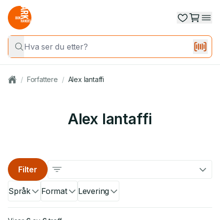
/
Forfattere
/
Alex Iantaffi
Alex Iantaffi
Filter
Språk
Format
Levering