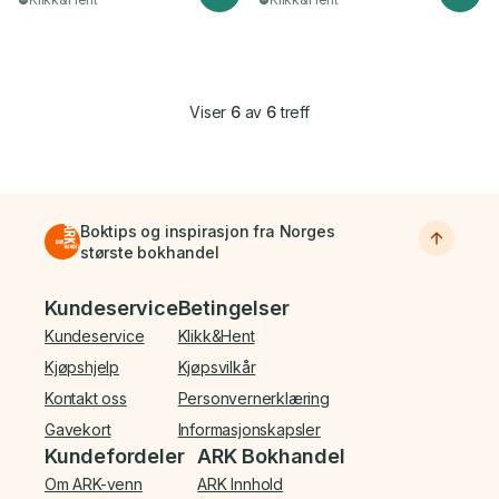
Viser
6
av
6
treff
Boktips og inspirasjon fra Norges
største bokhandel
Bunnmeny
Kundeservice
Betingelser
Kundeservice
Klikk&Hent
Kjøpshjelp
Kjøpsvilkår
Kontakt oss
Personvernerklæring
Gavekort
Informasjonskapsler
Kundefordeler
ARK Bokhandel
Om ARK-venn
ARK Innhold