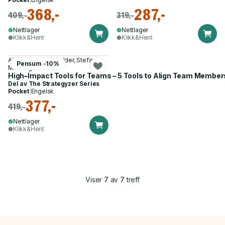
368,-
287,-
409,-
319,-
Nettlager
Nettlager
Klikk&Hent
Klikk&Hent
Alexander Osterwalder, Stefano
Pensum -10%
Mastrogiacomo
High–Impact Tools for Teams – 5 Tools to Align Team Members,
Del av
The Strategyzer Series
Pocket
|
Engelsk
377,-
419,-
Nettlager
Klikk&Hent
Viser
7
av
7
treff