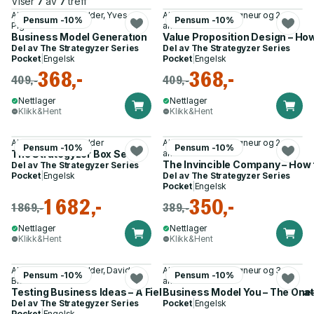
Viser
7
av
7
treff
Alexander Osterwalder, Yves
Alan Smith, Yves Pigneur og 2
Pensum -10%
Pensum -10%
Pigneur
andre
Business Model Generation
Value Proposition Design – H
Del av
The Strategyzer Series
Del av
The Strategyzer Series
Pocket
|
Engelsk
Pocket
|
Engelsk
368,-
368,-
409,-
409,-
Nettlager
Nettlager
Klikk&Hent
Klikk&Hent
Alexander Osterwalder
Alan Smith, Yves Pigneur og 2
Pensum -10%
Pensum -10%
The Strategyzer Box Set
andre
The Invincible Company – How 
Del av
The Strategyzer Series
Pocket
|
Engelsk
Del av
The Strategyzer Series
Pocket
|
Engelsk
1 682,-
350,-
1 869,-
389,-
Nettlager
Nettlager
Klikk&Hent
Klikk&Hent
Alexander Osterwalder, David J.
Alan Smith, Yves Pigneur og 3
Pensum -10%
Pensum -10%
Bland
andre
Testing Business Ideas – A Field Guide for Rapid Experimentat
Business Model You – The One–
Del av
The Strategyzer Series
Pocket
|
Engelsk
Pocket
|
Engelsk