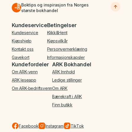
Boktips og inspirasjon fra Norges
største bokhandel
Bunnmeny
Kundeservice
Betingelser
Kundeservice
Klikk&Hent
Kjøpshjelp
Kjøpsvilkår
Kontakt oss
Personvernerklæring
Gavekort
Informasjonskapsler
Kundefordeler
ARK Bokhandel
Om ARK-venn
ARK Innhold
ARK leseapp
Ledige stillinger
Om ARK-bedriftsvenn
Om ARK
Bærekraft i ARK
Finn butikk
Facebook
Instagram
TikTok